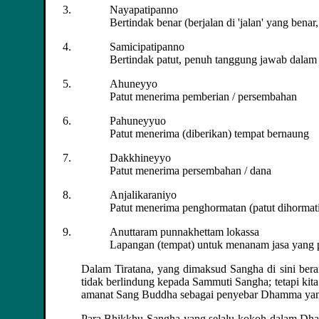
Nayapatipanno
Bertindak benar (berjalan di 'jalan' yang bena
Samicipatipanno
Bertindak patut, penuh tanggung jawab dalam
Ahuneyyo
Patut menerima pemberian / persembahan
Pahuneyyuo
Patut menerima (diberikan) tempat bernaung
Dakkhineyyo
Patut menerima persembahan / dana
Anjalikaraniyo
Patut menerima penghormatan (patut dihormati
Anuttaram punnakhettam lokassa
Lapangan (tempat) untuk menanam jasa yang pa
Dalam Tiratana, yang dimaksud Sangha di sini berar
tidak berlindung kepada Sammuti Sangha; tetapi ki
amanat Sang Buddha sebagai penyebar Dhamma yan
Para Bhikkhu Sangha yang selalu kokoh dalam Dha