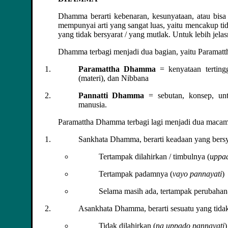
Dhamma berarti kebenaran, kesunyataan, atau bisa
mempunyai arti yang sangat luas, yaitu mencakup tid
yang tidak bersyarat / yang mutlak. Untuk lebih jelas
Dhamma terbagi menjadi dua bagian, yaitu Parama
Paramattha Dhamma
= kenyataan terting
(materi), dan Nibbana
Pannatti Dhamma
= sebutan, konsep, unt
manusia.
Paramattha Dhamma terbagi lagi menjadi dua mac
Sankhata Dhamma, berarti keadaan yang bersya
Tertampak dilahirkan / timbulnya (
uppad
Tertampak padamnya (
vayo pannayati
)
Selama masih ada, tertampak perubahan
Asankhata Dhamma, berarti sesuatu yang tidak 
Tidak dilahirkan (
na uppado pannayati
)