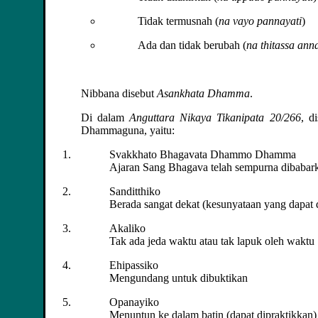
Tidak termusnah (
na vayo pannayati
)
Ada dan tidak berubah (
na thitassa ann
Nibbana disebut
Asankhata Dhamma
.
Di dalam
Anguttara Nikaya Tikanipata 20/266
, d
Dhammaguna, yaitu:
Svakkhato Bhagavata Dhammo Dhamma
Ajaran Sang Bhagava telah sempurna dibabar
Sanditthiko
Berada sangat dekat (kesunyataan yang dapat d
Akaliko
Tak ada jeda waktu atau tak lapuk oleh waktu
Ehipassiko
Mengundang untuk dibuktikan
Opanayiko
Menuntun ke dalam batin (dapat dipraktikkan)