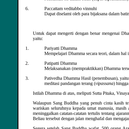
Paccattam veditabbo vinnuhi
Dapat diselami oleh para bijaksana dalam bat
Untuk dapat mengerti dengan benar mengenai Dham
yaitu:
Pariyatti Dhamma
Mempelajari Dhamma secara teori, dalam hal in
Patipatti Dhamma
Melaksanakan (mempraktikkan) Dhamma tersebu
Pativedha Dhamma Hasil (penembusan), yaitu h
meditasi pandangan terang (
vipassana
) hingga
Istilah Dhamma di atas, meliputi Sutta Pitaka, Vina
Walaupun Sang Buddha yang penuh cinta kasih te
wariskan seluruhnya kepada umat manusia, masih 
meninggalkan catatan-catatan tertulis tentang ajara
Beliau tersebut dengan jalan menghafal dan mengajark
Segera setelah Sang Buddha wafat, 500 orang Ara