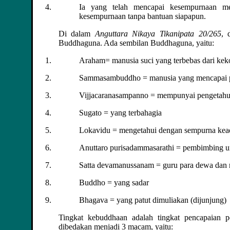
Ia yang telah mencapai kesempurnaan mel
kesempurnaan tanpa bantuan siapapun.
Di dalam
Anguttara Nikaya Tikanipata 20/265
, 
Buddhaguna. Ada sembilan Buddhaguna, yaitu:
Araham= manusia suci yang terbebas dari keko
Sammasambuddho = manusia yang mencapai pe
Vijjacaranasampanno = mempunyai pengetahu
Sugato = yang terbahagia
Lokavidu = mengetahui dengan sempurna kead
Anuttaro purisadammasarathi = pembimbing u
Satta devamanussanam = guru para dewa dan
Buddho = yang sadar
Bhagava = yang patut dimuliakan (dijunjung)
Tingkat kebuddhaan adalah tingkat pencapaian 
dibedakan menjadi 3 macam, yaitu: