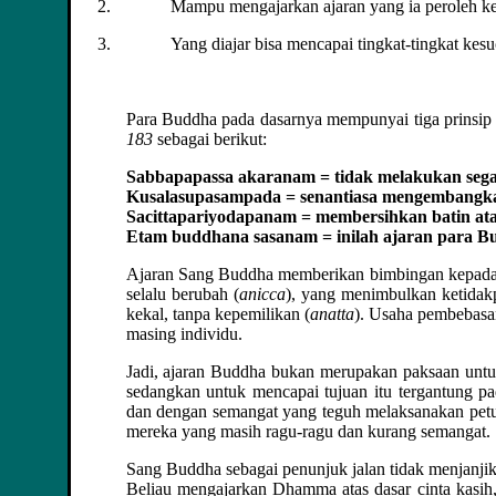
Mampu mengajarkan ajaran yang ia peroleh ke
Yang diajar bisa mencapai tingkat-tingkat kesuc
Para Buddha pada dasarnya mempunyai tiga prinsip d
183
sebagai berikut:
Sabbapapassa akaranam = tidak melakukan sega
Kusalasupasampada = senantiasa mengembangka
Sacittapariyodapanam = membersihkan batin ata
Etam buddhana sasanam = inilah ajaran para B
Ajaran Sang Buddha memberikan bimbingan kepada 
selalu berubah (
anicca
), yang menimbulkan ketidak
kekal, tanpa kepemilikan (
anatta
). Usaha pembebasa
masing individu.
Jadi, ajaran Buddha bukan merupakan paksaan unt
sedangkan untuk mencapai tujuan itu tergantung p
dan dengan semangat yang teguh melaksanakan petun
mereka yang masih ragu-ragu dan kurang semangat.
Sang Buddha sebagai penunjuk jalan tidak menjanji
Beliau mengajarkan Dhamma atas dasar cinta kasih