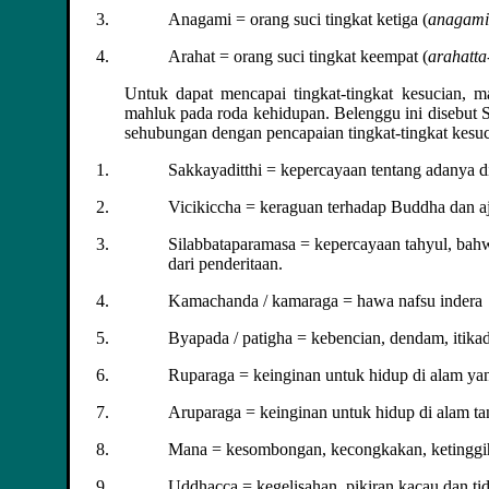
Anagami = orang suci tingkat ketiga (
anagami
Arahat = orang suci tingkat keempat (
arahatta
Untuk dapat mencapai tingkat-tingkat kesucian, 
mahluk pada roda kehidupan. Belenggu ini disebut 
sehubungan dengan pencapaian tingkat-tingkat kesuci
Sakkayaditthi = kepercayaan tentang adanya di
Vicikiccha = keraguan terhadap Buddha dan a
Silabbataparamasa = kepercayaan tahyul, ba
dari penderitaan.
Kamachanda / kamaraga = hawa nafsu indera
Byapada / patigha = kebencian, dendam, itikad
Ruparaga = keinginan untuk hidup di alam yan
Aruparaga = keinginan untuk hidup di alam ta
Mana = kesombongan, kecongkakan, ketinggih
Uddhacca = kegelisahan, pikiran kacau dan ti