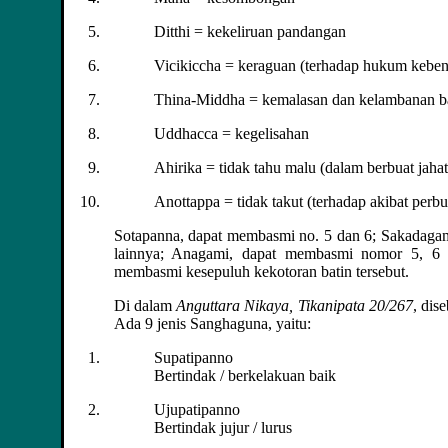
Ditthi = kekeliruan pandangan
Vicikiccha = keraguan (terhadap hukum kebe
Thina-Middha = kemalasan dan kelambanan b
Uddhacca = kegelisahan
Ahirika = tidak tahu malu (dalam berbuat jahat
Anottappa = tidak takut (terhadap akibat perbu
Sotapanna, dapat membasmi no. 5 dan 6; Sakadaga
lainnya; Anagami, dapat membasmi nomor 5, 6 d
membasmi kesepuluh kekotoran batin tersebut.
Di dalam
Anguttara Nikaya, Tikanipata 20/267
, dis
Ada 9 jenis Sanghaguna, yaitu:
Supatipanno
Bertindak / berkelakuan baik
Ujupatipanno
Bertindak jujur / lurus