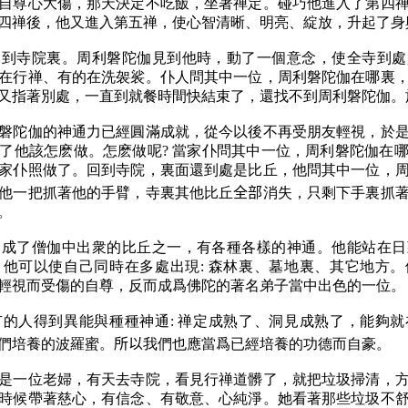
自尊心大傷，那天決定不吃飯，坐著禅定。碰巧他進入了第四
四禅後，他又進入第五禅，使心智清晰、明亮、綻放，升起了身
來到寺院裏。周利磐陀伽見到他時，動了一個意念，使全寺到處
在行禅、有的在洗袈裟。仆人問其中一位，周利磐陀伽在哪裏
又指著別處，一直到就餐時間快結束了，還找不到周利磐陀伽。
磐陀伽的神通力已經圓滿成就，從今以後不再受朋友輕視，於
了他該怎麽做。怎麽做呢? 當家仆問其中一位，周利磐陀伽在
家仆照做了。回到寺院，裏面還到處是比丘，他問其中一位，
他一把抓著他的手臂，寺裏其他比丘
全部
消失，只剩下手裏抓
。
伽成了僧伽中出衆的比丘之一，有各種各樣的神通。他能站在日
他可以使自己同時在多處出現: 森林裏、墓地裏、其它地方
輕視而受傷的自尊，反而成爲佛陀的著名弟子當中出色的一位。
的人得到異能與種種神通: 禅定成熟了、洞見成熟了，能夠
們培養的波羅蜜。
所以
我們也應當爲已經培養的功德而自豪。
是一位老婦，有天去寺院，看見行禅道髒了，就把垃圾掃清，
時候帶著慈心，有信念、有敬意、心純淨。她看著那些垃圾不