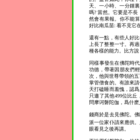
天、一小時、一分鍾裏
嗎? 當然。它要是不
然會有果報。你不能算
好比南瓜苗: 看不見
還有一點，有些人好比
上長了整整一寸。再過
種各樣的能力。比方說
同樣事發生在佛陀時代
功德，帶著因朋友們輕
次，他與世尊帶領的五
掌管僧食的。有誰來請
天打磕睡而羞愧，認爲
只邀了其他499位比
問摩诃磐陀伽，爲什麽
錢商於是去見佛陀。佛
派一位家仆請來應供。
眼看見之後再講。