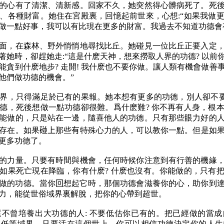
的心有了清潔、清新感。回家不久，她突然得心髒病死了。死
、各種財富。她住在宮殿裏，回憶起前世來，心想:“如果我做
做一點好事，我可以有比現在更多的財富。我過去不知道功德會
面，在森林、野外悄悄地尋找比丘。她碰見一位比丘正要入定
著她時，卻趕她走:“這是什麽天神，想來撈取人界的功德? 以前
能貪到什麽地步? 走開! 我什麽也不要你做。讓人類有機會做善
他們做功德的機會。”
界，只得滿足於已有的果報。她本想有更多的功德，別人卻不要
德，死後想做一點功德卻很難。爲什麽難? 你不再有人身，根
能做的，只是站在一邊，隨喜他人的功德。只有那些眼力好的
存在。如果
碰上
那些
有
特殊心力的人，可以教你一點。但是如
更多功德了。
的力量。只要有時間與機會，任何時候你注意到有行善的機緣
如果死亡現在降臨，你有什麽? 什麽也沒有。你能做的，只有
做的功德。當你
回
想起它時，那個功德會滋養你的心，助你到
力，能從世俗域界裏解脫，把你的心帶到超世。
不曾培養出大功德的人: 不要低估你已有的。把已經做的當
入低等域界。只要活在這個世上，你可以相信功德決定你的人生