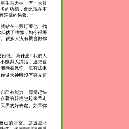
後重生爲天神，有一大群
更多的功德，會比現在更
有這樣的果報。”
，就站在一旁盯著他，找
你低估了功德，如今得著
事。很多人沒有機會做你
她做。爲什麽? 我們人
本不能與人講話，連把食
人能夠看見你。沒有法眼
果你做天神時沒有碰見這
，自己有能力，應當趕快
把存著的幹糧包起來帶走
達天界的好去處。如果你
成自己的財富。是這些財
軌迹。如果離開這個世