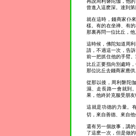
再說周利磐陀伽，他的
曾進入這麽深。達到第
就在這時，錢商家仆
樣。有的在坐禅、有的
那裏再問一位比丘，他
這時候，佛陀知道周利
請，不過這一次，告訴
前一把抓住他的手臂。
比丘正要指向別處時，
那位比丘去錢商家應供
從那以後，周利磐陀
濕、走長路一會就到。
果，他終於克服受朋友
這就是功德的力量。有
切，來自善德、來自他
還有另一個故事，講的
了這麽一次，但是做的