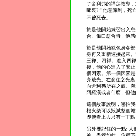
了舍利弗的禅定教導，
哪裏? ” 他意識到
不曾
死
去
。
於是他開始練習出入息
合。傷口愈合時，他感
於是他開始觀色身各部
身再又重新連接起來。
三禅、四禅。進入四
後，他的心進入了安止
個因素。第一個因素是
亮放光。在念住之光裏
向舍利弗所在之處。與
阿羅漢或者什麽，但他
這個故事說明，哪怕我
根火柴可以毀滅整個城
即使看上去只有一丁點
另外要記住的一點: 
的。盡管如此，你種下