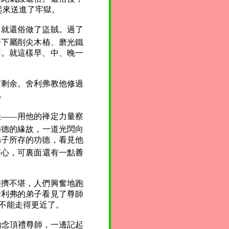
起來送進了牢獄。
，就還俗做了盜賊。過了
令下屬削尖木樁、磨光鐵
痛。就這樣早、中、晚一
有剩余。舍利弗教他修過
。
法——用他的禅定力量察
功德的緣故，一道光閃向
弟子所存的功德，看見他
著心，可裏面還有一點
善
擁擠不堪，人們興奮地跑
舍利弗的弟子看見了尊師
不能走得更近了。
動念頂禮尊師，一邊記起