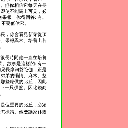
能。但你相信它每天在長
 即使不能馬上可見，必
果報，你得回答: 有。
，不要低估它。
就長，你會看見新芽從頂
快、果報異常、培養出各
。
: 很長時間他一直在培養
。故事是這樣的: 有一
的兄長摩诃磐陀伽，正是
爲弟弟的懶惰、麻木、整
入那些應供的比丘，因此
剩下一只供盤。因此錢商
。
伽是位重要的比丘
，
必須
釋怎樣請。他
要
讓家仆親