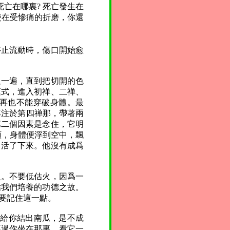
亡在哪裏? 死亡發生在
使在受慘痛的折磨，你還
停止流動時，傷口開始愈
又一遍，直到把切開的色
蓮式，進入初禅、二禅、
再也不能穿破身體。最
專注於第四禅那，帶著兩
第二個因素是念住，它明
願，身體便浮到空中，飄
中活了下來。他沒有成爲
火。不要低估火，因爲一
估我們培養的功德之故。
要記住這一點。
，給你結出南瓜，是不成
不過你坐在那裏，看它一