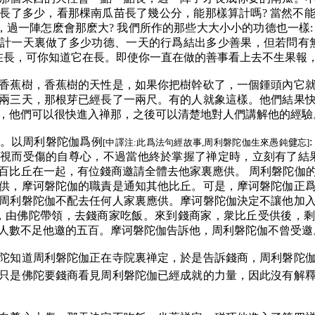
長了多少，看那棵南瓜苗長了幾公分，能那樣算計嗎? 當然不
長，過一陣怎麽會那麽大? 我們所作的那些大大小小的功德也一樣:
計一天裏做了多少功德、一天的行爲結出多少善果，但若問有無
它在長，可你知道它在長。即使你一直在做的善事看上去不生果報
香蕉樹，香蕉樹的天性是，如果你把樹幹砍了，一個鍾頭內它
兩三天，那根芽已經長了一兩尺。有的人就象這樣。他們結果
，他們可以很快進入禅那，之後可以清楚地對人們講解他的經驗
。以周利磐陀伽爲例
[中譯注:此爲法句經故事,周利磐陀伽生來愚鈍
健
忘]
視而受傷的自尊心，不過當他終於掌握了禅定時，立刻有了結果
百比丘在一起，有位錢商邀請全體去他家裏應供。 周利磐陀伽
供，摩诃磐陀伽的職責是通知其他比丘。可是，摩诃磐陀伽正
周利磐陀伽不配去任何人家裏應供。摩诃磐陀伽決定不讓他加
丘，由佛陀帶領，去錢商家吃飯。來到錢商家，衆比丘受供後，
人數不足他邀的五百。摩诃磐陀伽告訴他，周利磐陀伽不曾受邀
陀知道周利磐陀伽正在寺院裏禅定，於是告訴錢商，周利磐陀
只是佛陀要錢商看見周利磐陀伽已經成就的力量，因此沒有解