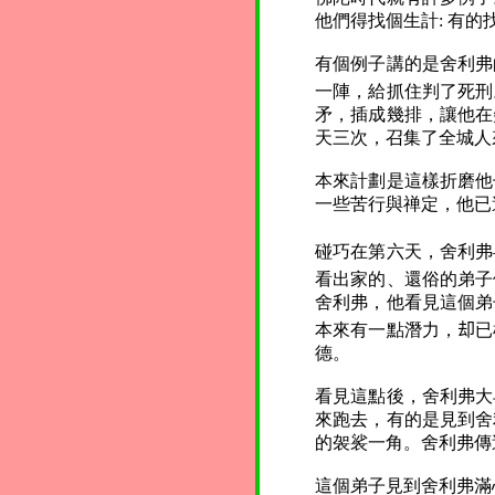
他們得找個生計: 有
有個例子講的是舍利弗
一陣，給抓住判了死刑
矛，插成幾排，讓他在
天三次，召集了全城人
本來計劃是這樣折磨他
一些苦行與禅定，他已
碰巧在第六天，舍利弗
看出家的、還俗的弟子
舍利弗，他看見這個弟
本來有一點潛力，
却
已
德。
看見這點後，舍利弗大
來跑去，有的是見到舍
的袈裟一角。舍利弗傳
這個弟子見到舍利弗滿