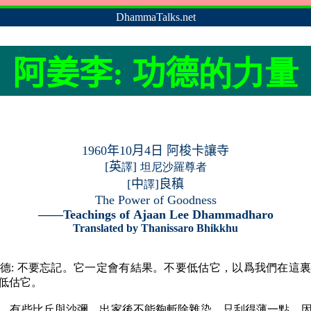
DhammaTalks.net
阿姜李
:
功德
的力量
1960
年
10
月
4
日 阿梭卡讓寺
[
英
]
譯
坦尼沙羅尊者
[中
]良稹
譯
The Power of Goodness
——
Teachings of
Ajaan Lee Dhammadharo
Translated by Thanissaro Bhikkhu
德: 不要忘記。它一定會有結果。不要低估它，以爲我們在這
低估它。
。有些比丘與沙彌，出家後不能夠斬除雜染，只刮得薄一點，