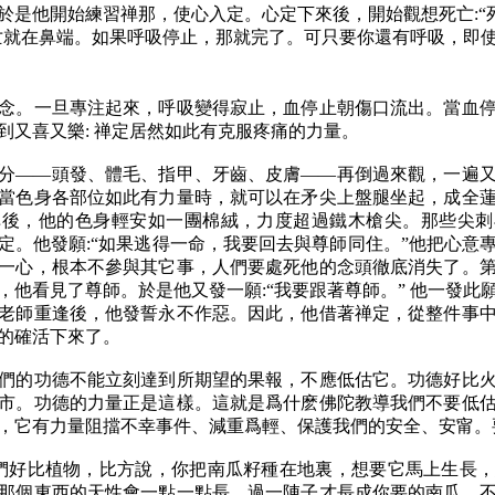
於是他開始練習禅那，使心入定。心定下來後，開始觀想死亡:“死
，死亡就在鼻端。如果呼吸停止，那就完了。可只要你還有呼吸，即
念。一旦專注起來，呼吸變得寂止，血停止朝傷口流出。當血
到又喜又樂: 禅定居然如此有克服疼痛的力量。
分——頭發、體毛、指甲、牙齒、皮膚——再倒過來觀，一遍
當色身各部位如此有力量時，就可以在矛尖上盤腿坐起，成全
禅後，他的色身輕安如一團棉絨，力度超過鐵木槍尖。那些尖刺
定。他發願:“如果逃得一命，我要回去與尊師同住。”他把心意
一心，根本不參與其它事，人們要處死他的念頭徹底消失了。
，他看見了尊師。於是他又發一願:“我要跟著尊師。” 他一發此
老師重逢後，他發誓永不作惡。因此，他借著禅定，從整件事
的確活下來了。
們的功德不能立刻達到所期望的果報，不應低估它。功德好比
市。功德的力量正是這樣。這就是爲什麽佛陀教導我們不要低
，它有力量阻擋不幸事件、減重爲輕、保護我們的安全、安甯。
人們好比植物，比方說，你把南瓜籽種在地裏，想要它馬上生長
那個東西的天性會一點一點長，過一陣子才長成你要的南瓜。