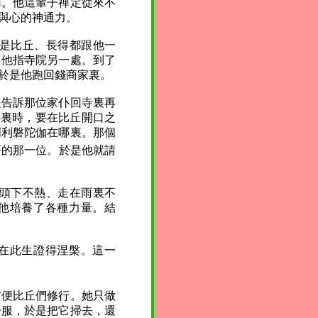
禅。他這輩子禅定從來不
與心的神通力。
是比丘、長得都跟他一
，他指寺院另一處。到了
於是他跑回錢商家裏。
是告訴那位家仆回寺裏再
哪裏時，要在比丘開口之
周利磐陀伽在哪裏。那個
著的那一位。於是他就請
頭下不熱、走在雨裏不
。他培養了各種力量。結
就在此生證得涅槃。這一
方便比丘們修行。她只做
舒服，於是把它掃去，還