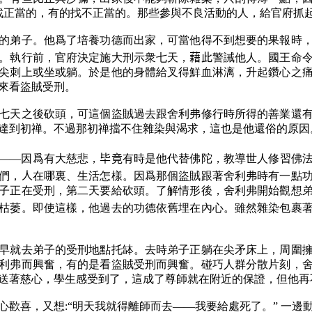
的找正當的，有的找不正當的。那些參與不良活動的人，給官府抓
的弟子。他爲了培養功德而出家，可當他得不到想要的果報時
。執行前，官府決定施大刑示衆七天，
藉此
警誡他人。國王命
尖刺上或坐或躺。於是他的身體給叉得鮮血淋漓，升起鑽心之
來看盜賊受刑。
七天之後砍頭，可這個盜賊過去跟舍利弗修行時所得的善業還
達到初禅。不過那初禅擋不住雜染與渴求，這也是他還俗的原因
——因爲有大慈悲，
毕竟
有時是他代替佛陀，教導世人修習佛
們，
人
在哪裏、生活怎樣。因爲那個盜賊跟著舍利弗時有一點
子正在受刑，第二天要給砍頭。了解情形後，舍利弗開始觀想
枯萎。即使這樣，他過去的功德依舊埋在內心。雖然雜染包裹
早就去弟子的受刑地點托缽。去時弟子正躺在尖矛床上，周圍
利弗而興奮，有的是看盜賊受刑而興奮。碰巧人群分散片刻，
送著慈心，學生感受到了，這成了尊師就在附近的保證，但他再
心歡喜，又想:“明天我就得離師而去——我要給處死了。” 一邊