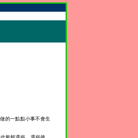
裏做的一點點小事不會生
因此氣餒還俗。還俗後，