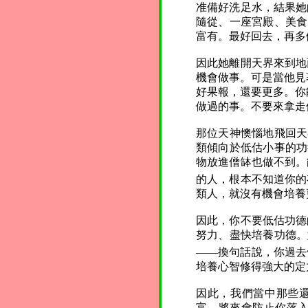
准備好洗足水，結果她
隨從、一座宮殿、美食
富有。最好回去，再多
因此她離開天界來到地
機會做事。可是當他見
好果報，還要更多。你
做過的事。不要來拿走
那位天神懊惱地飛回天
類傾向於低估小事的功
物放進僧缽也做不到。
的人，根本不知道你的
類人，就沒有機會培養
因此，你不要低估功德
努力、盡快培養功德。
——換句話說，你過去
培養心智修得強大的定
因此，我們當中那些還
富，將來會防止你落