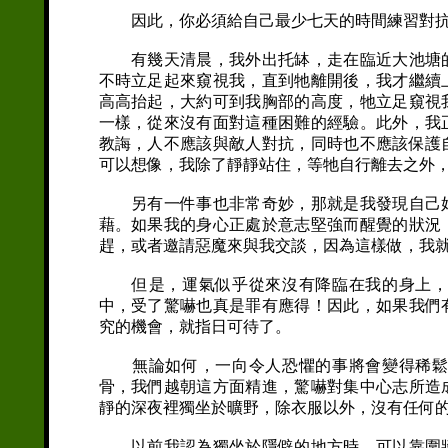
因此，你必須給自己最少七天的時間練習對抗
有幾天清晨，我外出托缽，走在臨近大池塘的
不時立足起來窺視我，直到牠離開後，我才繼續
高高抬起，大約可到我胸部的高度，牠立足窺視
一樣，從來沒有面對這種困難的經驗。此外，我
教誨，人不應該與敵人對抗，同時也不應該保護
可以想像，我除了靜靜站住，等牠自行離去之外
另有一件事也非常奇妙，那就是我發現自己好
藉。如果我的身心正處於意志堅強而醒覺的狀況
趕，或者邀請惡魔來與我交談，因為這樣做，我
但是，運氣似乎從來沒有降臨在我的身上，驚
中，受了驚嚇也真是罪有應得！因此，如果我們
究的機會，就指日可待了。
無論如何，一向令人恐懼的事將會變得稀鬆平
骨，我們越朝這方面精進，驚嚇對集中心志所造
靜的深夜裡獨坐於曠野，除衣服以外，沒有任何
以前我認為獨坐於隱僻的地方時，可以靠圍牆