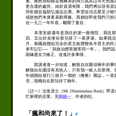
量。雖然猜耶縣並無幽美的洞穴或高山等天然風
更合適的處所。由於資源有限，我們將以現有資
所依循並協助弘揚這志業。希望這項志業至少能
或使他們本身更喜歡禪修。我相信即使我們只扮
在一九三一年年底，離開了曼谷。
本里安鎮邁寺是我住的第一個僧院，我在那兒
四、五位好友便在那兒搭了一座茅屋。如果我
月，泰國政體由完全的君主政體變為半君主的民
來牢記它──「與政治體系變革同一年」。我們
因緣盡全力修正、改進許多事情。
當讀者進一步知道，解脫自在園頭兩年的事情
解脫自在園沒有其他人，只有我一個人在那裡。
年就開始發行三個月一期的《佛教》雜誌，一直
否，我獨自在那兒待了兩年。
（註一）法使居士（Mr. Dhammadasa Ba
忙家裡的店業。見
附錄一
，作者的信。
「瘋和尚來了！」