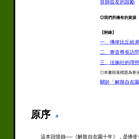
良師益友的鼓勵
◎我們所擁有的資源
【附錄】
一、佛使比丘給
二、覺音尊長訪問
三、法施社的理
◎本書段落標題為香
關於「解脫自在
原序
這本回憶錄──《解脫自在園十年》，是佛使