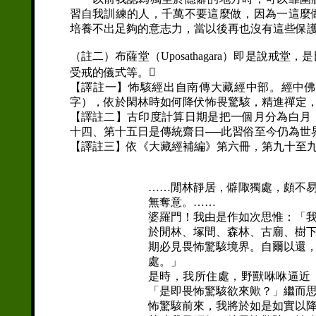
習自我訓練的人，千萬不要這麼做，因為一這麼
培養不出足夠的意志力，當以後再也沒有這些保
（註二）布薩堂（Uposathagara）即是說
受戒的儀式等。
【譯註一】怖駭經出自南傳大藏經中部。經中
字），依於閑林時如何降伏怖畏驚駭，精進禪定
【譯註二】古印度計算日期是把一個月分為白月
十四、第十五日是傳統齋日──此習俗至今仍為世
【譯註三】依《大藏經補編》第六冊，第九十至
……閒林靜居，僻陬獨處，頗不
無奪意。……
婆羅門！我由是作如次思惟：「
於閒林、塚間、森林、古廟、樹
期必見畏怖驚駭境界。自爾以還
處。」
是時，我所住處，野獸咻咻逼近
「是即畏怖驚駭欲來歟？」繼而
怖驚駭前來，我將於如是如實以