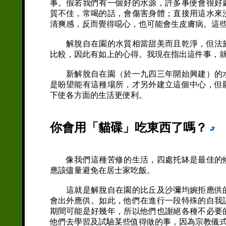
事。假若我們有一個好的水源，許多事便會很好
質不佳，常喝的話，會傷害身體；直接用這水來
清爽感，反而覺得噁心，也可能會生皮膚病。這
解脫自在園的水質相當甜美而且乾淨，但法施
比較，因此有如上的心得。我現在指出這件事，
新解脫自在園（於一九四三年開始興建）的水
是盼望能有這種場所，才另外建立這個中心，但
下使各方面的生活更便利。
你會用「貓碟」吃東西了嗎？
像我們這種苦修的生活，四處托缽是最佳的修
應該儘量避免在居士家吃飯。
這就是解脫自在園的比丘及沙彌均婉拒應供的
會出外應供。如此，他們在進行一段特殊的自我
期間可能是好幾年，所以他們也謝絕各種不必要
他們去學習及試驗某些值得做的事，因為宗教儀