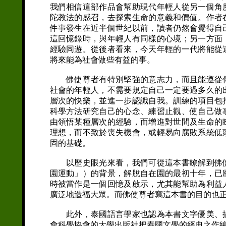
我們相信這部作品會幫助現代年輕人從另一個角
陀教法的感召，去探索生命的意義和價值。作者
件事發生在近半個世紀以前，讀者仍然會覺得自
這回憶錄時，與年輕人有同樣的心境；另一方面
經驗同遊。從後者看來，今天年輕的一代將能從
將來能為社會做些有益的事。
佛使尊者有特別堅強的意志力，而且能遵從傳
社會的年輕人，不需要規定自己一定要過多久的
層次的快樂，並進一步認識自我。訓練的項目包
科學方法研究自己的心念、練習止觀、使自己做
由領悟某種層次的經驗，而增進對世間及生命的
理想，而不致於喪失機會，或輕易向腐敗系統低
固的基礎。
以歷史眼光來看，我們可從這本書瞭解到佛使
園運動」）的背景，解脫自在園的最初十年，已
時被當作是一個回憶及啟示，尤其能幫助為利益
廣泛地造福大眾。而佛使尊者寫這本書的目的也
此外，泰國語言學家也認為本書文字優美、描
會科學協會的大學出版社把泰國文學的經典之作