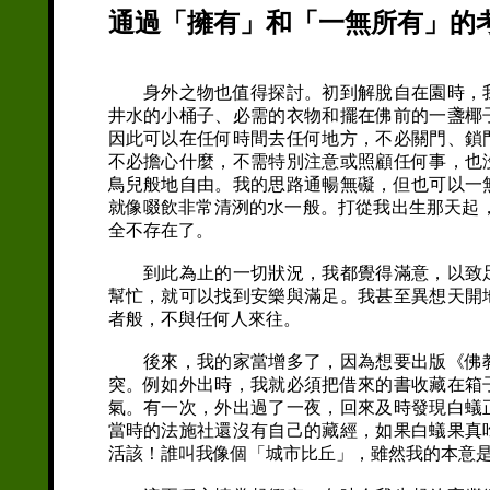
通過「擁有」和「一無所有」的
身外之物也值得探討。初到解脫自在園時，我
井水的小桶子、必需的衣物和擺在佛前的一盞椰
因此可以在任何時間去任何地方，不必關門、鎖
不必擔心什麼，不需特別注意或照顧任何事，也
鳥兒般地自由。我的思路通暢無礙，但也可以一
就像啜飲非常清洌的水一般。打從我出生那天起
全不存在了。
到此為止的一切狀況，我都覺得滿意，以致足
幫忙，就可以找到安樂與滿足。我甚至異想天開
者般，不與任何人來往。
後來，我的家當增多了，因為想要出版《佛教
突。例如外出時，我就必須把借來的書收藏在箱
氣。有一次，外出過了一夜，回來及時發現白蟻
當時的法施社還沒有自己的藏經，如果白蟻果真
活該！誰叫我像個「城市比丘」，雖然我的本意