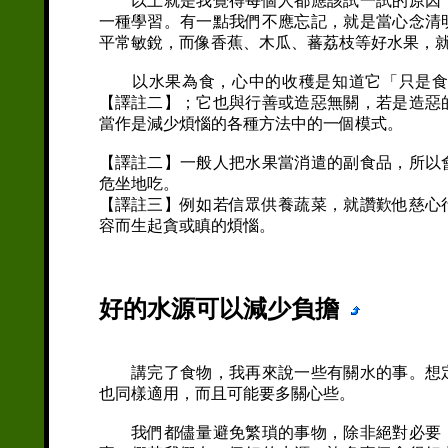
以上就是我覺得每個人都應該試一試的原因，
一種學習。有一點我們不應忘記，就是當心念清
平常敏銳，而像香蕉、木瓜、蕃荔枝等好水果，
以水果為食，心中的收穫是知道它「只是食物
【譯註二】；它也與行善或造惡無關，若是造惡
當作是減少煩惱的各種方法中的一個模式。
【譯註二】一般人把水果當消遣的副食品，所以
危坐地吃。
【譯註三】例如若信眾供養蔬菜，就讚歎他慈心
容而生起貪或瞋的煩惱。
好的水源可以減少負擔
講完了食物，我再來說一些有關水的事。想定
也同樣適用，而且可能要多關心些。
我們都儘量避免繁瑣的事物，除非絕對必要，