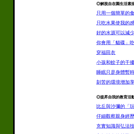
◎解脫自在園生活素
只用一個簡單的
只吃水果使我的
好的水源可以減
你會用「貓碟」
穿福田衣
小孩和蚊子的干
睡眠只是身體暫
刻苦的環境增加
◎提昇自我的教育活
比丘與沙彌的「
仔細觀察親身經
充實知識與弘法