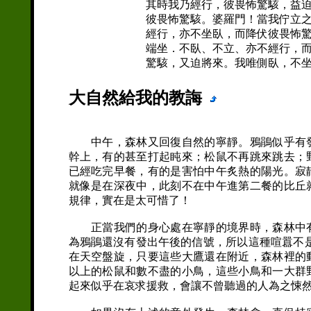
其時我乃經行，彼畏怖驚駭，益
彼畏怖驚駭。婆羅門！當我佇立
經行，亦不坐臥，而降伏彼畏怖
端坐．不臥、不立、亦不經行，
驚駭，又迫將來。我唯側臥，不
大自然給我的教誨
中午，森林又回復自然的寧靜。鴉鵑似乎有發
幹上，有的甚至打起盹來；松鼠不再跳來跳去；
已經吃完早餐，有的是害怕中午炙熱的陽光。寂
就像是在深夜中，此刻不在中午進第二餐的比丘
規律，實在是太可惜了！
正當我們的身心處在寧靜的境界時，森林中有
為鴉鵑還沒有發出午後的信號，所以這種喧囂不
在天空盤旋，只要這些大鷹還在附近，森林裡的
以上的松鼠和數不盡的小鳥，這些小鳥和一大群
起來似乎在哀求援救，會讓不曾聽過的人為之悚