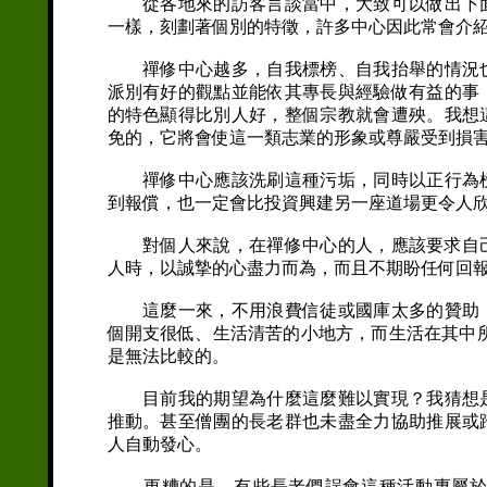
從各地來的訪客言談當中，大致可以做出下面
一樣，刻劃著個別的特徵，許多中心因此常會介
禪修中心越多，自我標榜、自我抬舉的情況也
派別有好的觀點並能依其專長與經驗做有益的事
的特色顯得比別人好，整個宗教就會遭殃。我想
免的，它將會使這一類志業的形象或尊嚴受到損
禪修中心應該洗刷這種污垢，同時以正行為榜
到報償，也一定會比投資興建另一座道場更令人
對個人來說，在禪修中心的人，應該要求自己
人時，以誠摯的心盡力而為，而且不期盼任何回
這麼一來，不用浪費信徒或國庫太多的贊助，
個開支很低、生活清苦的小地方，而生活在其中
是無法比較的。
目前我的期望為什麼這麼難以實現？我猜想是
推動。甚至僧團的長老群也未盡全力協助推展或
人自動發心。
更糟的是，有些長老們誤會這種活動專屬於自