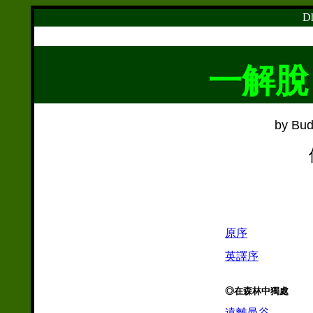
Dh
一解脫
by Bu
原序
英譯序
◎在森林中獨處
遠離曼谷