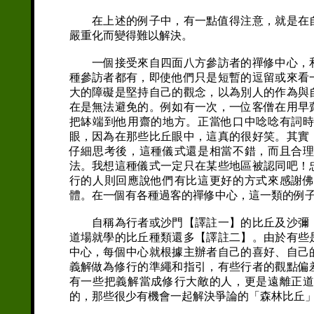
在上述的例子中，有一點值得注意，就是在自
嚴重化而變得難以解決。
一個接受來自四面八方參訪者的禪修中心，和
種參訪者都有，即使他們只是短暫的逗留或來看
大的障礙是堅持自己的觀念，以為別人的作為與
在是無法避免的。例如有一次，一位客僧在用早
把缽端到他用齋的地方。正當他口中唸唸有詞
眼，因為在那些比丘眼中，這真的很好笑。其實
仔細思考後，這種儀式還是相當不錯，而且合
法。我想這種儀式一定只在某些地區被認同吧！
行的人則回應說他們有比這更好的方式來感謝
體。在一個有各種過客的禪修中心，這一類的例
自稱為行者或沙門【譯註一】的比丘及沙彌，
道場就學的比丘種類還多【譯註二】。由於有些
中心，每個中心就根據主辦者自己的喜好、自己
義解做為修行的準繩和指引，有些行者的觀點偏
有一些把義解當成修行大敵的人，更是遠離正
的，那些很少有機會一起解決爭論的「森林比丘