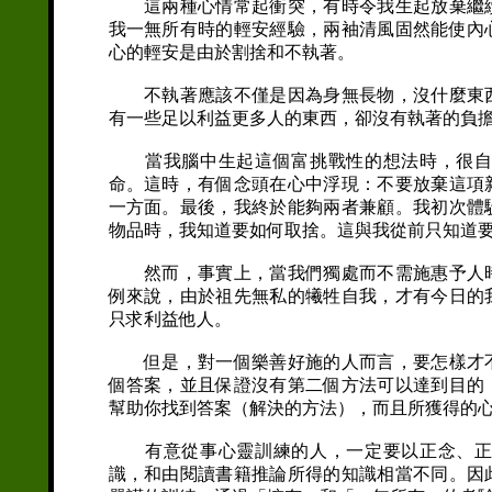
這兩種心情常起衝突，有時令我生起放棄繼續
我一無所有時的輕安經驗，兩袖清風固然能使內
心的輕安是由於割捨和不執著。
不執著應該不僅是因為身無長物，沒什麼東西
有一些足以利益更多人的東西，卻沒有執著的負
當我腦中生起這個富挑戰性的想法時，很自然
命。這時，有個念頭在心中浮現：不要放棄這項
一方面。最後，我終於能夠兩者兼顧。我初次體
物品時，我知道要如何取捨。這與我從前只知道
然而，事實上，當我們獨處而不需施惠予人時
例來說，由於祖先無私的犧牲自我，才有今日的
只求利益他人。
但是，對一個樂善好施的人而言，要怎樣才不
個答案，並且保證沒有第二個方法可以達到目的
幫助你找到答案（解決的方法），而且所獲得的
有意從事心靈訓練的人，一定要以正念、正知
識，和由閱讀書籍推論所得的知識相當不同。因