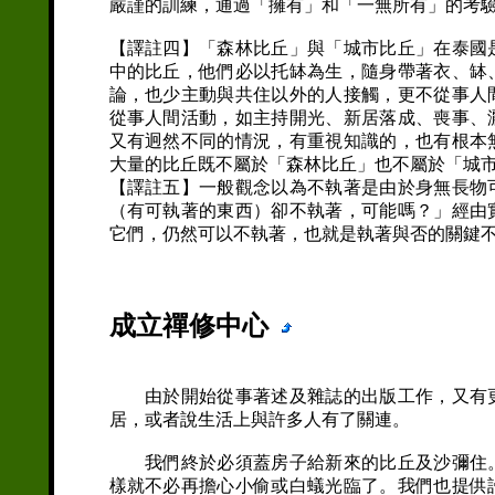
嚴謹的訓練，通過「擁有」和「一無所有」的考
【譯註四】「森林比丘」與「城市比丘」在泰國
中的比丘，他們必以托缽為生，隨身帶著衣、缽
論，也少主動與共住以外的人接觸，更不從事人
從事人間活動，如主持開光、新居落成、喪事、
又有迥然不同的情況，有重視知識的，也有根本
大量的比丘既不屬於「森林比丘」也不屬於「城
【譯註五】一般觀念以為不執著是由於身無長物
（有可執著的東西）卻不執著，可能嗎？」經由
它們，仍然可以不執著，也就是執著與否的關鍵
成立禪修中心
由於開始從事著述及雜誌的出版工作，又有更
居，或者說生活上與許多人有了關連。
我們終於必須蓋房子給新來的比丘及沙彌住。
樣就不必再擔心小偷或白蟻光臨了。我們也提供