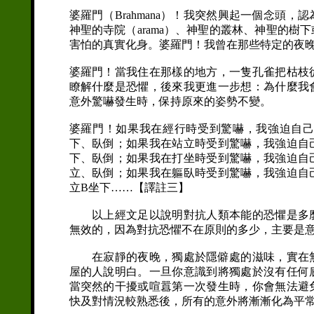
婆羅門（Brahmana）！我突然興起一個念頭
神聖的寺院（arama）、神聖的叢林、神聖的
害怕的真實化身。婆羅門！我曾在那些特定的夜
婆羅門！當我住在那樣的地方，一隻孔雀把枯枝
瞭解什麼是恐懼，後來我更進一步想：為什麼我
意外驚嚇發生時，保持原來的姿勢不變。
婆羅門！如果我在經行時受到驚嚇，我強迫自
下、臥倒；如果我在站立時受到驚嚇，我強迫自
下、臥倒；如果我在打坐時受到驚嚇，我強迫自
立、臥倒；如果我在軀臥時受到驚嚇，我強迫自
立B坐下……【譯註三】
以上經文足以說明對抗人類本能的恐懼是多麼
無效的，因為對抗恐懼不在原則的多少，主要是
在寂靜的夜晚，獨處於隱僻處的滋味，實在無
屋的人說明白。一旦你意識到將獨處於沒有任何
當突然的干擾或喧囂第一次發生時，你會無法避
快及對情況較熟悉後，所有的意外將漸漸化為平