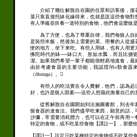
介紹了幾位解脫自在園的住眾和訪客後，接著
菜只靠直接托缽化緣得來，也就是說這些食物對
有人準備並供養一道特別的食物，他們會這麼做
為了方便，也為了尊重自律，我們每個人自始
是裝些米飯，然後加上需要的菜。用餐的人從盛
便的地方，坐下來吃。有些人用缽，也有人用更
佛陀時代的缽──缽口大、形如水瓢，而且比搪
潔。如果我們希望一輩子都能很輕易地進食，最
由於考慮食器的主要功能，我認陞帠o類食器
（dhutaga）。
有些人的吃法實在令人費解，他們，認為必須
好，也許是個人因素──這些人想藉此衡量自己的
從舊解脫自在園開始到法施圖書館，到去年新
個食器的進食法。我們儘早吃東西，願意的話，
沙彌，常需要消耗體力，也可以在正午前再用一
特定的食物，或不吃某些食物【譯註一】，那麼
【譯註一】設定只吃某種特定的食物或不吃某些