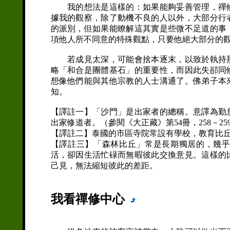
我的想法是這樣的：如果能夠妥善管理，禪修
據我的觀察，除了動機不良的人以外，大部分行
的派別，但如果能瞭解這其實是些微不足道的事
項他人所不同意的特殊觀點，只要他絕大部分的
若成見太深，可能會捨本逐末，以致於執持那
略「和合是團體基石」的重要性，而因此失郤同
想像他們能與其他宗教的人士溝通了。佛弟子本
知。
【譯註一】「沙門」是出家者的總稱。意譯為勤
出家修道者。（參閱《大正藏》第54冊，258－25
【譯註二】泰國的市區寺院常設有學校，教育比
【譯註三】「森林比丘」常是長期獨居的，幾
活，卻因生活忙碌而無暇彼此交換意見。這樣的
己見，無法縮短彼此的差距。
我看禪修中心