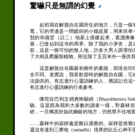
驚嚇只是無謂的幻覺
起初我在解脫自在園所住的地方，只是一個有
寬，它的旁邊是一間鍍鋅的小鐵皮屋，用來供奉
頹的布薩堂（註二）地基上搭建起來，遮護佛
展，已侵佔到這寺的周界。除了我的小茅舍，及
前，這是一個可怕的無人地，許多大男人因害怕
了大樹及爬藤類植物。附近除了五百米外一座供
這是解脫自在園最初兩年的素描，與現在印行
全不同。老實說，我喜歡當時的解脫自在園，它
法提供的。有志進行心靈訓練的人，應該記住這
有志進行心靈訓練的行者參考。
佛陀在巴利文經典怖駭經（Bhayabherava
驗。這是因為我和大多數的讀者一樣，對森林
經，一旦獨居於如此幽僻的地方，仍然禁不住地
……森林中的寂靜處是難以適應的。寂靜是很難
還沒有達到三摩地（samadhi）境界的比丘心神不