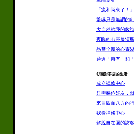
「瘋和尚來了！
驚嚇只是無謂的
大自然給我的教
夜晚的心靈最清
品嘗全新的心靈
通過「擁有」和
◎面對群居的生活
成立禪修中心
只需幾位好友，
來自四面八方的
我看禪修中心
解脫自在園的訪