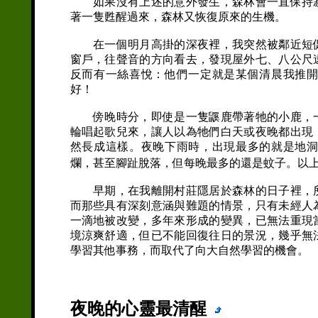
如果沒有上述的意外發生，森林會一直保持寂
著一隻甦醒過來，森林又恢復原來的生機。
在一個明月高掛的深夜裡，我突然被鄰近短促
窗戶，往聲音的方向看去，發現屋外七、八公尺
反而有一絲喜悅：他們一定就是某個清晨我推
好！
傍晚時分，即使是一隻鼷鹿帶著牠的小鹿，一
輪唱起歌兒來，讓人以為牠們白天或夜晚都出現
然長成這樣。夜晚下雨時，出現最多的就是地
爛，甚至腳趾脫落，但每晚最多的還是蚊子。以上
早期，在我離開村莊隱居於森林的日子裡，所
而那些具有深刻意涵與難題的情景，只有未經人
一滴地被改變，多年來形成的變異，已無法重現
境涼爽舒適，但已不能回復往日的景況，幾乎無
學習其他事務，而取代了向大自然學習的機會。
夜晚的心靈最清醒