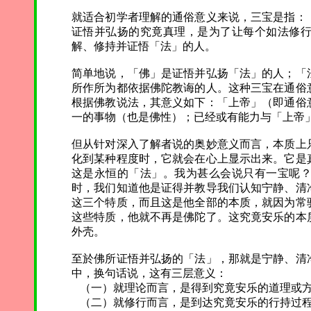
就适合初学者理解的通俗意义来说，三宝是指：
证悟并弘扬的究竟真理，是为了让每个如法修
解、修持并证悟「法」的人。
简单地说，「佛」是证悟并弘扬「法」的人；「
所作所为都依据佛陀教诲的人。这种三宝在通俗
根据佛教说法，其意义如下：「上帝」（即通俗
一的事物（也是佛性）；已经或有能力与「上帝
但从针对深入了解者说的奥妙意义而言，本质上
化到某种程度时，它就会在心上显示出来。它是
这是永恒的「法」。我为甚么会说只有一宝呢
时，我们知道他是证得并教导我们认知宁静、清
这三个特质，而且这是他全部的本质，就因为常
这些特质，他就不再是佛陀了。这究竟安乐的本
外壳。
至於佛所证悟并弘扬的「法」，那就是宁静、清
中，换句话说，这有三层意义：
（一）就理论而言，是得到究竟安乐的道理或
（二）就修行而言，是到达究竟安乐的行持过