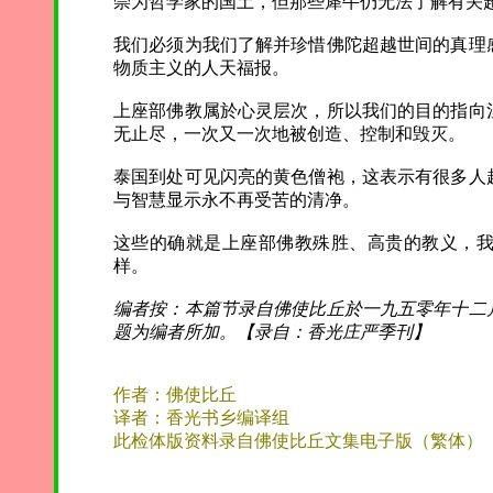
崇为哲学家的国土，但那些犀牛仍无法了解有关
我们必须为我们了解并珍惜佛陀超越世间的真理
物质主义的人天福报。
上座部佛教属於心灵层次，所以我们的目的指向
无止尽，一次又一次地被创造、控制和毁灭。
泰国到处可见闪亮的黄色僧袍，这表示有很多人
与智慧显示永不再受苦的清净。
这些的确就是上座部佛教殊胜、高贵的教义，
样。
编者按：本篇节录自佛使比丘於一九五零年十二
题为编者所加。【录自：香光庄严季刊】
作者：佛使比丘
译者：香光书乡编译组
此检体版资料录自佛使比丘文集电子版（繁体）