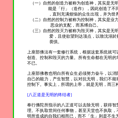
（一）自然的创造力被称为创造神，其实是无明
能是「行」（造作），因此创造了不同的有
，直到充满烦恼的众生出现，并为世界
（二）自然的控制力被称为控制神，其实是业力
恶业的支配，而系缚自己。
（三）自然的毁灭力被称为毁灭神，其实是无明
爱，且使欲望到达顶点，以致沈溺於财富
畏惧。
上座部佛法有一套修行系统，根据这套系统就可
创造、控制和毁灭的力量。所有生命都在无明的
不已。
上座部佛教也明白所有众生必须努力奋斗，以消
自己的能力，产生智慧，以对抗无明，我们不能
控制下。事实上，所谓的上帝，就是无明，而三
[八正道是无明的终结者]
奉行佛陀所指示的八正道可以去除无明，获得智
理。不执取世间任何事物，甚至天堂也不执取，
明所造成的自我幻相而已，而不「生」则是不生