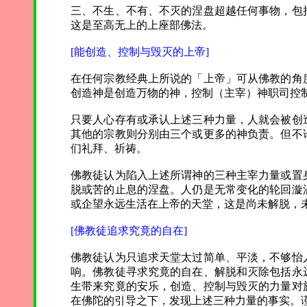
三、不生、不有、不灭的涅盘超越任何事物，包
这是至高无上的上座部佛法。
[能创造、控制与毁灭的上帝]
在任何宗教经典上所说的「上帝」可从佛教的角
创造神是创造万物的神，控制（主宰）神职司控
只要人心存有或承认上述三种力量，人就会被创
其他的宗教则分别由三个或更多的神负责。但不
们礼拜、祈祷。
佛教徒认为陷入上述所谓神的三种主宰力量或置
脱或苦的止息的涅盘。人仍是无常变化的轮回漩
或企望永远生活在上帝的天堂，这是尚未解脱，
[佛教徒追求究竟的自在]
佛教徒认为只追求天堂太过简单、平淡，不够怡
响。佛教徒寻求究竟的自在、解脱和灭除包括永
生带来究竟的安乐，创造、控制与毁灭的力量对
在佛陀的引导之下，发现上述三种力量的事实。