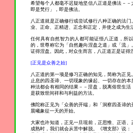
希望每个人都毫不迟疑地坚信八正道是佛法－－
即是梵行」，即是佛法。
八正道就是正确修行或尝试修行八种正确的法门
业、正命、正精进、正念和正定，并使之成为生
任何具有自然智力的人都可能证悟八正道，所
的，世尊称它为「自然趣向涅盘之道」或「流」
证得涅盘。因此，对众生而言，八正道正是证得
[正见是众善之始]
八正道的第一项是修习正确的知见，简称为正见
止息的四圣谛、一切现象的缘起、一切存在的本
种法都会有相同的结果－－涅盘，脱离俗世生活
是获致世间祥和与利益的方法。
佛陀称正见为「众善的开端」和「洞察四圣谛的
晨曦象征一天的开始。
大家也许知道，正见一旦现前，正思惟、正语、
成熟时，我们就会从苦中解脱。《增支部》说：