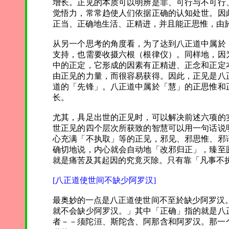
增长。正见的本质可以明辨是非、可行与不可行
觉悟力，常常趋使人们依据正确的认知处世。因
正当、正确地生活、正精进，并且能正思惟，由
从另一个思考的角度看，为了达到八正道中属於
支持，也需要收摄六根（根律仪）。同样地，因
中的正定，它形成的因素有正精进、正念和正定
由正见的力量，而很容易获得。因此，正见是八
道的「先锋」。八正道中属於「慧」的正思惟和
长。
尤其，具足出世的正见时，可以解决前述六项的
世正见的四个层次所获致的智慧可以用一句话说
心充满「不执取」等的正见，邪见、邪思惟、邪
确切地说，内心就会自动地「改邪归正」，臻至
就是痛苦及其起因的究竟灭除。只有靠「凡事不
[八正道使世间不缺少阿罗汉]
最奥妙的一点是八正道使世间不至於缺少阿罗汉
就不会缺少阿罗汉。」其中「正确」指的就是八
者－－须陀洹、斯陀含、阿那含和阿罗汉。那一