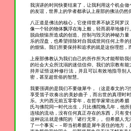
我演讲的时间快要结束了，让我利用这个机会做
的友谊，世界上的学者都承认上座部的佛法仍然
八正道是佛法的核心，它使得世界不缺乏阿罗汉
像一个轻的物体飘浮在海上般，轻而易举地修行
脱由烦恼所造成的创造、控制与毁灭的神秘力量
乐的涅盘，也希望排除对自我或世间任何上帝的
的烦恼。我们所要保持和追求的就是这份理想，
上座部佛教认为我们自己的所作所为才能帮助我
的社会大众所沈溺的迷信信仰。我们的宗教有能
持并证悟这种修行法，并且可以有效地指导别
密，甚至超世俗的智慧。
我要强调的是我们不要做犀牛，（这是泰文的习
享受笛子吹奏出的美妙曲子，而出世的真理时
乐。大约西元前五零零年，在哲学家辈出的希腊
氏与佛陀同一时代出生，只比佛陀晚几年，他所提出的
连续的流动，没有任何真正存在的东西，只有变
这种说法就是佛陀的「诸行无常」。但希腊人无
了一个事实－－即当初希腊是犀牛居住的地方，