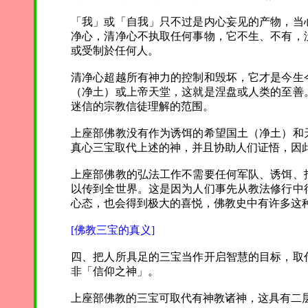
「我」或「自我」只不过是内心妄见的产物，当
净心，清净心不执取任何事物，它不生、不有，
或受制於任何人。
清净心超越所有神力的控制和毁坏，它才是今生
（净土）或上帝天堂，这就是涅盘或人类的至善
迷信的宗教信徒理解的范围。
上座部佛教没有作为诱饵的希望国土（净土）和
真心三宝取代上述的神，并且协助人们证悟，因
上座部佛教的弘法工作不需要任何军队、诱饵、
以传到全世界。这是因为人们事先从教法修行中
心态，也会得到极大的喜悦，佛教史中有许多这
[佛教三宝的真义]
四、把人所具足的三宝当作开启智慧的目标，取
非「信仰之神」。
上座部佛教的三宝可取代有神教诸神，这具有二