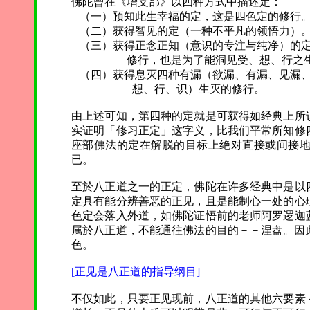
佛陀曾在《增支部》以四种方式中描述定：
（一）预知此生幸福的定，这是四色定的修行
（二）获得智见的定（一种不平凡的领悟力）。
（三）获得正念正知（意识的专注与纯净）的定
修行，也是为了能洞见受、想、行之生
（四）获得息灭四种有漏（欲漏、有漏、见漏、
想、行、识）生灭的修行。
由上述可知，第四种的定就是可获得如经典上所
实证明「修习正定」这字义，比我们平常所知修
座部佛法的定在解脱的目标上绝对直接或间接
已。
至於八正道之一的正定，佛陀在许多经典中是以
定具有能分辨善恶的正见，且是能制心一处的心
色定会落入外道，如佛陀证悟前的老师阿罗逻迦
属於八正道，不能通往佛法的目的－－涅盘。因
色。
[正见是八正道的指导纲目]
不仅如此，只要正见现前，八正道的其他六要素