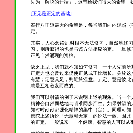
见为「解脱的开端」，这带给我们很大的希望，
[正见是正定的基础]
奉行八正道最大的希望是，每当我们向内观照（
定。
其实，人心念纷乱时根本无法修习，自然地修
习，则所获得的也是与该方法相应的定。一旦修
正见自然涌现的资粮。
缺乏正见，我们就不知如何修习，一个人先前所
正定力也会反过来促使正见成正比增长。关於这
有慧；定慧具足，则近於涅盘。」定、慧是彼此
慧是互相激发而成的。
我们可以射箭的例子来说明上述的现象。当一个
精神会自然而然地与瞄准同步产生。如果射箭的
知时时刻刻都强化精神的集中（定）。同理可知
佛陀上述所说「无慧就无定」的说法一致。因此
的正定。一般说来，一个健康、智慧的人可以从