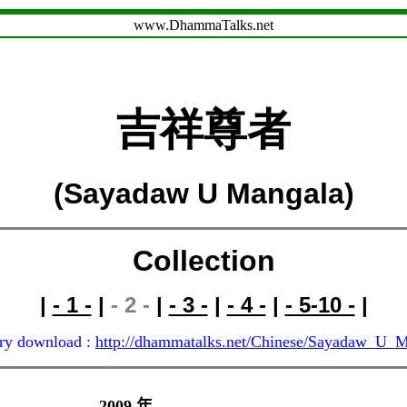
www.DhammaTalks.net
吉祥尊者
(Sayadaw U
Mangala)
Collection
|
- 1 -
|
- 2 -
|
- 3 -
|
- 4 -
|
- 5-10 -
|
ory download :
http://dhammatalks.net/Chinese/Sayadaw_U_M
2009
年