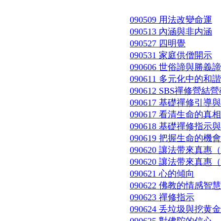
090509 用法改變命運
090513 內涵與非内涵
090527 四明覺
090531 家庭供僧開示
090606 世俗諦與勝義諦
090611 多元化中的和諧
090612 SBS禪修營結
090617 基礎禪修引
090617 看清生命的真相
090618 基礎禪修指示
090619 把握生命的機會
090620 讓法带來真惠
090620 讓法带來真惠
090621 心的傾向
090622 佛教的情感智慧
090623 禪修指示
090624 丢垃圾與挖黄金