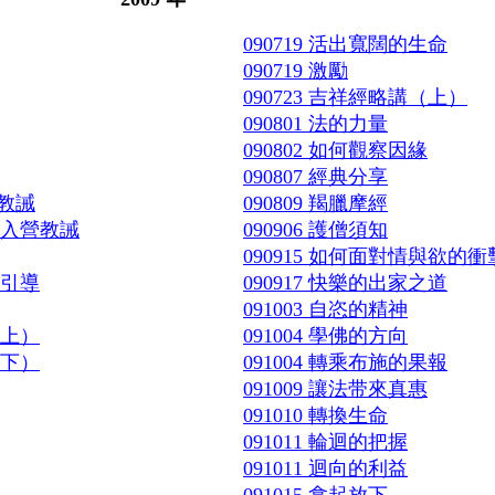
090719 活出寬闊的生命
090719 激勵
090723 吉祥經略講（上）
090801 法的力量
090802 如何觀察因緣
090807 經典分享
營教誡
090809 羯臘摩經
導與入營教誡
090906 護僧須知
090915 如何面對情與欲的衝
與引導
090917 快樂的出家之道
091003 自恣的精神
（上）
091004 學佛的方向
（下）
091004 轉乘布施的果報
091009 讓法带來真惠
091010 轉換生命
091011 輪迴的把握
091011 迴向的利益