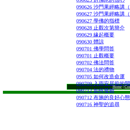
090625 對佛陀的信心
090626 沙門果經略講
090627 沙門果經略講
090627 學佛的指標
090628 止觀次第簡介
090629 緣起概要
090630 體諒
090701 佛學問答
090701 止觀概要
090702 佛法問答
090704 法的禮物
090705 如何改造命運
090709 入雨安居前的
Home
|
Con
090712 如何發願
090712 布施的良好心態
090716 神聖的追尋