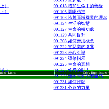
091015 拿起放下
（上）
091018 增加生命中的善緣
（下）
091105 團隊精神
091108 跨越區域國界的理念
091124 生活的智慧
091127 生命的轉功處
091129 共同提升
091208 如何善用概念
091222 冒惡業的徵兆
091223 慈心引導
091224 禪修指示
091225 生命的真相
開場白
091226 修行的動力
tact
|
Links
Copy Right Issues
©
091229 走向未知的安全感
091231 如何許願
091231 心影的力量