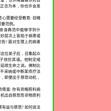
愿望
，
也许掩藏着你对自
以正念为本
，
你也许会发
悲心需要经受教育
:
目睹
需要范例。
的亲身典范中能够学到什
微妙层次上皆陷于病患或
忠告
?
面对生理上的病者
濯这位弟子后
，
召集起众
子效仿其道
。
他制定戒
价延续生命之说。佛制比
对不采纳或中断某项疗法
者
，
即便出于慈悲动机
，
借鉴: 你有资格照料病
动机出自慈悲而非物质利
谓有益与慈悲
?
如何说法