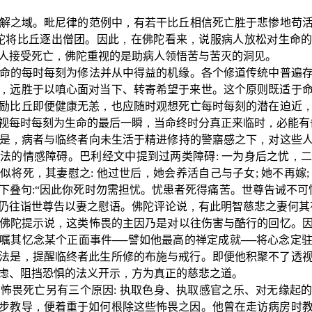
解之域。毗尼律的范例中
，
有若干比丘相信死亡胜于悲惨地苟
陀将比丘逐出僧团。因此
，
在佛陀看来
，
说服病人放松对生命
人接受死亡
，
佛陀重视的是助病人领悟苦与苦灭的洞见。
命的每时每刻为修法并从中得益的机缘。各个修道传统中普遍
，
远胜于以嗔心面对当下、转寄希望于来世。这个原则既适于
励比丘即便健康无恙
，
也应随时观想死亡每时每刻的潜在迫近
视每时每刻为生命的最后一瞬
，
当命终时分真正来临时
，
必能有
是
，
病者与临终者向未生活于精进修持的警寤感之下
，
对这些
法的情感障碍。巴利经文中提到过两类障碍
:
一为身后之忧
，
似将死
，
其妻慰之
:
他过世后
，
她会养活自己与子女
;
她不再嫁
下叠句
:
“因此你死时勿需担忧。忧患者死得痛苦。世尊告诫不可
仍往诣世尊告以妻之慰语。佛陀评论说
，
有此明智慈悲之妻何其
佛陀提示说
，
这类怖畏的主因乃是对以往伤害与酷行的回忆。
嘱其忆念某个正面事件──譬如他最高的禅定成就──将心念定
法是
，
提醒临终者此生所修的布施与戒行。即便他积聚不了透
虑、阻挡恐惧的法义开示
，
方为真正的慈悲之道。
，
怖畏死亡另有三个原因
:
执取色身、执取感官之乐、对无缘起
步教导
，
便着重于如何根除这些怖畏之因。他曾在走访病房时