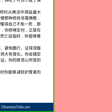
间
，
佛陀宁可你少耽于情
终时从佛法中得益最大
即便那种修持非属佛教
，
你懂得自己不免一死
，
那
言
，
你修禅定时
，
正是在
当死亡迫临时
，
你能够善
取、避免酷行、证得涅磐
效将大有增长。你会镇定
实证。你的慈悲心所受的
终时你能够减轻护理者的
©
DhammaTalks.net