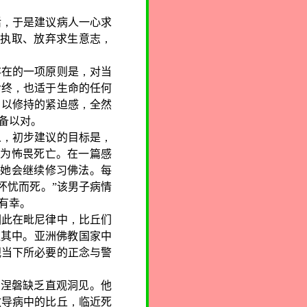
活
，
于是建议病人一心求
的执取、放弃求生意志
，
存在的一项原则是
，
对当
命终
，
也适于生命的任何
，
以修持的紧迫感
，
全然
备以对。
人
，
初步建议的目标是
，
二为怖畏死亡。在一篇感
;
她会继续修习佛法。每
怀忧而死。”该男子病情
有幸。
因此在毗尼律中
，
比丘们
驻其中。亚洲佛教国家中
视当下所必要的正念与警
的涅磐缺乏直观洞见。他
教导病中的比丘
，
临近死