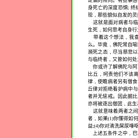
走偏的倾向。有些事感
身死亡的深度恐惧
;
终
现
，
那些貌似自发的灵
这就是面对病者与
生死
，
如何思考自身行
带着这个想法
，
我
么。毕竟
，
佛陀常自喻
濒死之态
，
尽当慈悲以
与临终者
，
又曾如何处
你或许了解佛陀与阿
比丘
，
呵责他们不该
律
，
使瞻病者另有僧食
丘律对拒绝看护病中与
者并无惩戒。因此据比
亦将被逐出僧团
，
此生
这就意味着两者之间
者
，
如果
(1)
你懂得如
益
;(4)
你对清洗屎尿唾
上述五条件之中
，
巴