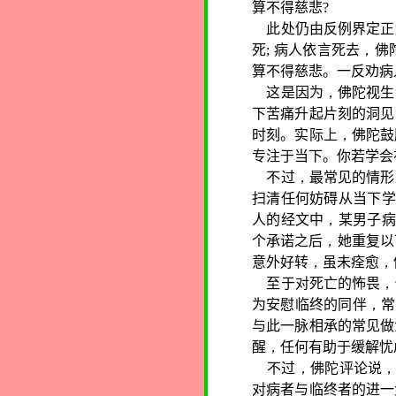
算不得慈悲
?
此处仍由反例界定正
死
;
病人依言死去
，
佛
算不得慈悲。一反劝病
这是因为
，
佛陀视生
下苦痛升起片刻的洞见
时刻。实际上
，
佛陀鼓
专注于当下。你若学会
不过
，
最常见的情形
扫清任何妨碍从当下学
人的经文中
，
某男子病
个承诺之后
，
她重复以
意外好转
，
虽未痊愈
，
至于对死亡的怖畏
，
为安慰临终的同伴
，
常
与此一脉相承的常见做
醒
，
任何有助于缓解忧
不过
，
佛陀评论说
对病者与临终者的进一