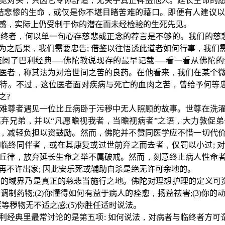
觉对头
，
只因它令你舒适
，
无关乎真正裨益他人。延长生命的
结悲惨的生命
，
或仅是你不堪目睹苦难的藉口。即便有人建议
感
，
实际上仍受制于你的潜在而未经检验的生死先见。
临终者
，
何以单一句心存慈悲或正念的荐言是不够的。我们的慈
为之后果
，
我们需要忠告
;
借鉴以往悟透此道者如何行事
，
我们
查阅了巴利经典──佛陀教说现存的最早记载──看一看从佛陀
医者
，
称其法为对治世间之苦的良药。在他看来
，
我们在某个
待。不过
，
这位医者面对疾病与死亡的血肉之苦
，
曾给予何等
之
?
难尊者遇见一位比丘病卧于污秽中无人照顾的故事。世尊在洗
离弃兄弟
，
并以“凡愿瞻视我者
，
当瞻视病者”之语
，
大力敦促弟
，
减轻负担以资鼓励。然而
，
佛陀并不赞同医学应不惜一切代
临终同伴者
，
或在其康复或过世前弃之而去者
，
仅罚以小过
;
丘律
，
放弃延长生命之举不属破戒。然而
，
刻意终止病人性命
再不许出家
;
因此安乐死或辅助自杀是绝无许可余地的。
的域界乃是真正的慈悲当施行之地。佛陀对理想护理的定义可资
何调制药物
;(2)
你懂得如何有益于病人的痊愈
，
扬益祛害
;(3)
你的
呕等秽物无不适之感
;(5)
你胜任适时说法。
利经典里最常讨论的是第五项
:
如何说法
，
对病者与临终者方可