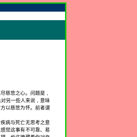
应尽慈悲之心。问题是
，
;
对另一些人来说
，
意味
对方以慈悲为怀。前者谓
对疾病与死亡无思考之意
过感觉这事有不可靠、易