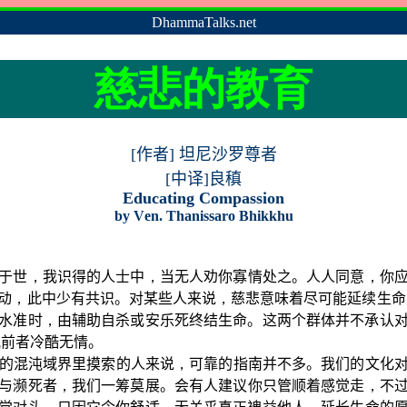
DhammaTalks.net
慈悲的教育
[
作者
]
坦尼沙罗尊者
[中译]良稹
Educating Compassion
by
V
en. Thanissaro Bhikkhu
于世
，
我识得的人士中
，
当无人劝你寡情处之。人人同意
，
你
动
，
此中少有共识。对某些人来说
，
慈悲意味着尽可能延续生命
水准时
，
由辅助自杀或安乐死终结生命。这两个群体并不承认
视前者冷酷无情。
的混沌域界里摸索的人来说
，
可靠的指南并不多。我们的文化
与濒死者
，
我们一筹莫展。会有人建议你只管顺着感觉走
，
不