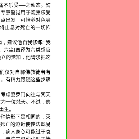
痛不乐受──之动态。譬
的专意警觉用于观察乐受
立点出发
，
可培养对色身
将止息对死亡的一切怖
重
，
建议他自我修练
:
“我
、六尘
[
直译为六类感官
独立的觉知
，
他请求把这
们仅对自称佛教徒者有
导。有精力跟随这些步骤
因考虑婆罗门向往与梵天
生为一位梵天。不过
，
佛
重生。
一种情形下是相同的
，
灭
，
死亡的迫近使传法既易
是
，
病人
身心
可能过于衰