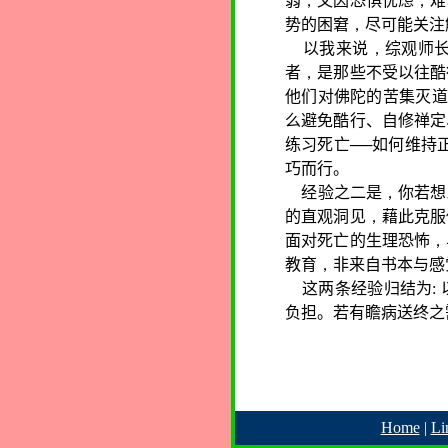
弱
，
又因恐惧忧虑
，
难
势的困窘
，
尽可能关注
以我来说
，
综观师
者
，
是那些不受以往酷
他们对佛陀的苦集灭道
么避免酷行、自修禅定
练习死亡──如何维持
巧而行。
经验之二是
，
你若想
的直观洞见
，
藉此克服
面对死亡的生理恐怖
，
教育
，
非来自书本与感
这两条经验归结为
:
负担。若有瞻病送终之
Home
|
Li