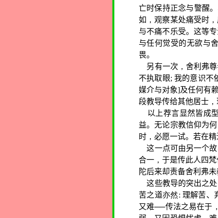
亡时保持正念与警醒。
如
，
观察某处痛受时
，
与不痛不乐受。这等专
与任何觉受的无欲与
畏。
另有一次
，
舍利弗尊
不执取眼
;
我的意识不
媒介与对象
]
及任何有
段教导传给其他居士
，
以上荐言显然皆成
益。无论宗教信仰为何
时
，
必愿一试。若在精
这一点可由另一个故
合一
，
于是传此人四梵
陀后来却责备舍利弗未
这些教导的突出之处
苦之道
亦然
:
理解苦、
又难──传法之易在于