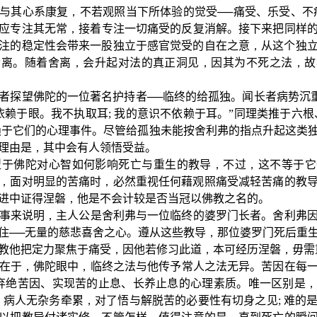
与其心系康复
，
不若观照当下所体验的觉受──痛受、乐受、不
应专注其无常
，
接着专注一切痛受的反复消解。接下来把同样
注的稳定性会带来一股独立于感官觉受的自在之意
，
从这个独
舍离。随着舍离
，
会升起对法的真正洞见
，
因其为不死之法
，
故
者探望佛陀的一位著名护持者──临终的给孤独。闻长者病势沉
依赖于眼。我不执取耳
;
我的意识不依赖于耳。”同理类推于六根
赖于它们的心理事件。尽管给孤独未能按舍利弗的指点升起这类
理由是
，
其中会有人领悟受益。
型于佛陀对心智如何影响死亡与重生的教导
，
不过
，
这不等于它
，
面对明显的苦痛时
，
必然重视任何藉观照痛受减轻苦痛的教
进中证得涅磐
，
他是不会计较是否当冠以佛教之名的。
事来说明
，
主人公是舍利弗与一位临终的婆罗门长者。舍利弗
住──无量的慈悲喜舍之心。遵从这些教导
，
那位婆罗门死后重
教他把定力聚焦于痛受
，
因他若修习此道
，
本可经历涅磐
，
毋需
在于
，
佛陀眼中
，
临终之法与他传予常人之法无异。苦因在每
弃绝苦因、实现苦的止息、长养止息的心理素质。唯一区别是
，
病人无杂务牵累
，
对了悟与解脱苦的必要性有切身之见
;
难的