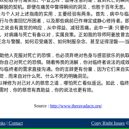
以把教导付诸实修。不管怎样
，
值得注意的是
，
直到死亡的瞬
解脱的契机。即便在痛苦中瞥得瞬间的洞见
，
也胜于
百年无恙。
长与个人对上述指南的实用
，
主要经验有两条。首先
，
病中与临
行与伤害回忆所困者
，
以及那些病前已作禅定或静心修持者。
之说会有直觉的响应
，
从中得益、减轻苦痛。此中一课
:
只要
、对病痛与死亡有备以对
，
实属良策。正如我的导师阿姜放曾
正念与警醒、如何忍受痛苦、如何制服杂念、甚至证得涅磐──
助他人克服对死亡的恐惧
，
也必须弃绝对色身与感官欲乐的执
你自己对死亡的恐惧。随着怖畏的消解
，
你对临终者说法的成
与临终者的需求直接沟通。你的言辞更有份量
，
因为它们来自
觉
，
而来自对什么死、什么不死的明确洞见。
以禅修为对己对人的慈悲之道
，
哪怕死亡看似遥远。如此
，
临
需时
，
你的慈悲有真助益
，
你的说法也更有效。
Source :
http://www.theravadacn.org/
nks
|
Contact
Copy Right Issues