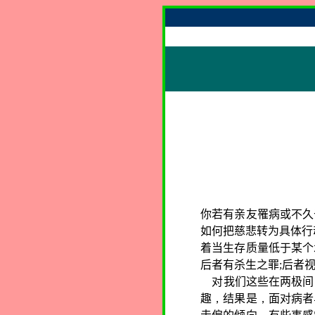
你若有亲友罹病或不久
如何把慈悲转为具体行
着当生存质量低于某个
后者有杀生之罪
;
后者
对我们这些在两极间
趣
，
结果是
，
面对病者