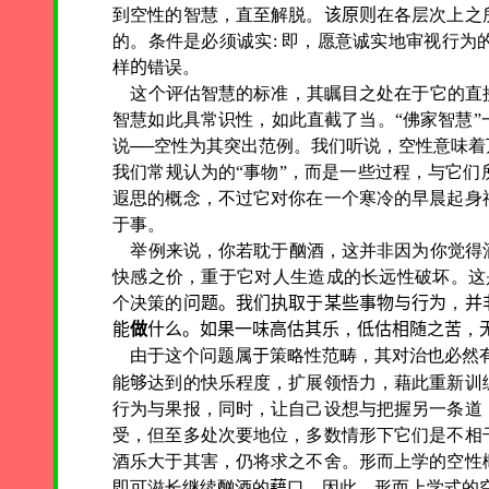
到空性的智慧，直至解脱。
该原则
在各层次上之
的。条件是必须诚实:
即，愿意诚实地审视行为
样
的
错误。
这个评估智慧的标准，其瞩目之处在于它的直
智慧如此具常识性，如此直截了当。“佛家智慧
说──空性为其突出范例。我们听说，空性意味
我们常规认为的“事物”，而是一些过程，与它
遐思的概念，不过它对你在一个寒冷的早晨起身
于事。
举例来说，你若耽于酗酒，这并非因为你觉得
快感之价，重于它对人生造成的长远性破坏。这是
个决策的
问题。我们执取于某些事物与行为
，
并
能
做
什么。如果一味高估其乐
，
低估相随之苦
，
由于这个问题属
于
策略性范畴，其对治也必然
能
够
达到的快乐程度，扩展领悟力，藉此重新训
行为与果报，同时，让自己设想与把握另一条道
受，但至多处次要地位，多数情形下它们是不相
酒乐大于其害，仍将求之不舍。形而上学的空性
即可滋长继续酗酒的
藉
口。因此，形而上学式的