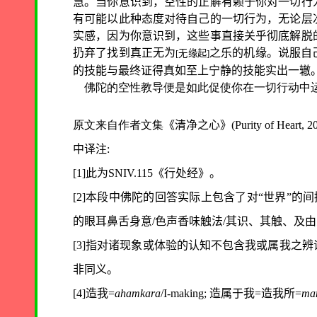
慧。当你意识到，空性的正解有赖于你对一切行
有可能以此种态度对待自己的一切行为，无论层
实感，因为你意识到，这些事直接关乎彻底解脱
扔弃了找到真正无为
之乐的机缘。说服自
[
无缘起
]
的技能与最终证得真如至上宁静的技能实出一辙
佛陀的空性教导便是如此促使你在一切行动中
原文来自作者文集
《清净之心》
(
Purity of Heart,
2
中译注
:
[1]
此为
SNIV.115
《
行处经
》
。
[2]
本段中佛陀的回答实际上包含了对“世界
”
的间
的眼耳鼻舌身意
/
色声香味触法
/
其识、其触、及由
[3]
指对诸现象或体验的认知不包含我或属我之辨
非同义。
[4]
造我
=
ahamkara
/I-making;
造属于我
=
造我所
=
ma