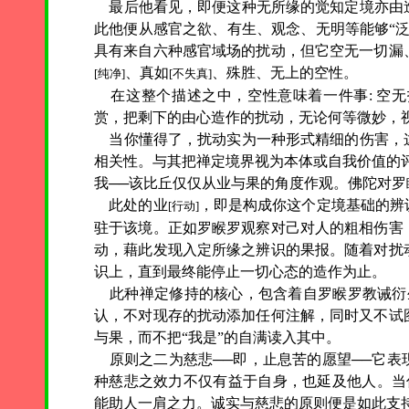
最后他看见，即便这种无所缘的觉知定境亦由
此他便从感官之欲、有生、观念、无明等能够“
具有来自六种感官域场的扰动，但它空无一切漏
、真如
、殊胜、无上的空性。
[纯净]
[不失真]
在这整个描述之中，空性意味着一件事: 空
赏，把剩下的由心造作的扰动，无论何等微妙，
当你懂得了，扰动实为一种形式精细的伤害，
相关性。与其把禅定境界视为本体或自我价值的
我──该比丘仅仅从业与果的角度作观。佛陀对
此处的业
，即是构成你这个定境基础的辨
[行动]
驻于该境。正如罗睺罗观察对己对人的粗相伤害
动，藉此发现入定所缘之辨识的果报。随着对扰
识上，直到最终能停止一切心态的造作为止。
此种禅定修持的核心，包含着自罗睺罗教诫衍生
认，不对现存的扰动添加任何注解，同时又不试
与果，而不把“我是”的自满读入其中。
原则之二为慈悲──即，止息苦的愿望──它
种慈悲之效力不仅有益于自身，也延及他人。当
能助人一肩之力。诚实与慈悲的原则便是如此支