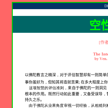
Dh
空
[
作
The Int
by
V
en.
以佛陀教言之精深
，
对于评估智慧却有一则简单
事你虽好为
，
但知其将造就苦果
;
在多大程度上你
这项智慧的评估准则，
来自于佛陀的一则洞见
根本的作用。既然行动如此重要
，
又备受误导
，
持久之乐。
由于佛陀从业果角度审视一切经验，从粗糙到