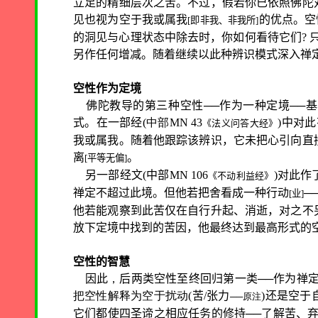
立足的精细层次之苦。不过，假若你已依照佛陀
见也视为空于我或属我
的优点。空
[
即非我
、
非我所
]
的洞见与心理状态中除去时，你如何看待它们
?
另作任何增减。随着继续以此种辨识模式深入禅
空性作为定境
佛陀教导的第三种空性──作为一种定境──
式。在一部经
(中部
MN 43
)
中对此
《
法义问答大经
》
我或属我。随着他跟踪该辨识，它未把心引向直
离
。
[
平等无偏
]
另一部经文
(
中部
MN 106
)
对此作
《
不动利益经
》
禅定不超过此境。但他若把舍看成一种行动
─
[
业
]
他若能观察到此苦仅在自行升起、消逝，对之不
放下定境中找到的苦因，他最终达到最高形式的
空性的智慧
因此
，
后两类空性至终回归第一类──作为禅
把空性解释为空于扰动(
苦
/
张力
)
还是空于
──
原注
它们都使四圣谛之相应任务的修持──了解苦、