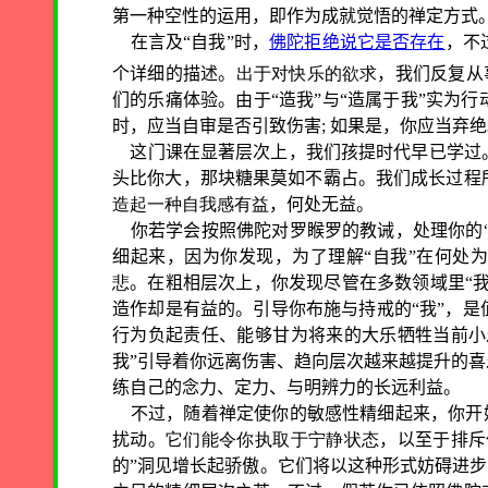
第一种空性的运用，即作为成就觉悟的禅定方式
在言及“自我”时，
佛陀拒绝说它是否存在
，不
个详细的描述。
出于对快乐的欲求
，我们反复从
们的乐痛体验。由于“造我”与“造属于我”实为
时，应当自审是否引致伤害
;
如果是，你应当弃绝
这门课在显著层次上，我们孩提时代早已学过
头比你大，那块糖果莫如不霸占。我们成长过程
造起一种自我感有益
，何处无益。
你若学会按照佛陀对罗睺罗的教诫，处理你的“
细起来，因为你发现，为了理解“自我”在何处
悲
。在粗相层次上，你发现尽管在多数领域里“我
造作却是有益的。引导你布施与持戒的“我”，
行为负起责任、能够甘为将来的大乐牺牲当前小
我”引导着你远离伤害、趋向层次越来越提升的喜
练自己的念力、定力、与明辨力的长远利益。
不过，随着禅定使你的敏感性精细起来，你开始
扰动。
它们能令你执取于宁静状态
，以至于排斥
的”洞见增长起骄傲。它们将以这种形式妨碍进步