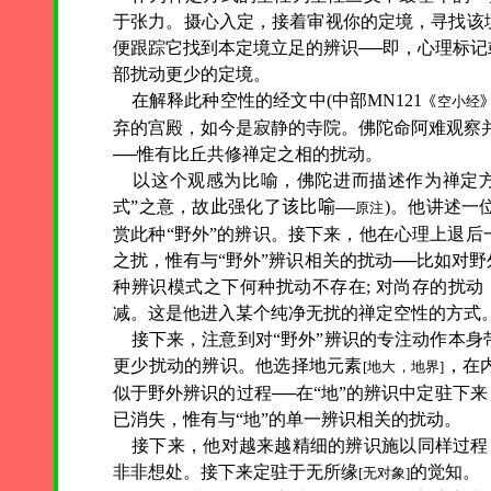
于张力。摄心入定，接着审视你的定境，寻找该
便跟踪它找到本定境立足的辨识──即，心理标
部扰动更少的定境。
在解释此种空性的经文中(中部
MN121
《
空小经
弃的宫殿，如今是寂静的寺院。佛陀命阿难观察
──惟有比丘共修禅定之相的扰动。
以这个观感为比喻，佛陀进而描述作为禅定方
式”之意，故
此
强化了
该比喻
)。他讲述一
──
原注
赏此种“野外”的辨识。接下来，他在心理上退
之扰，惟有与“野外”辨识相关的扰动──比如对
种辨识模式之下何种扰动不存在; 对尚存的扰动，
减。这是他进入某个纯净无扰的禅定空性的方式
接下来，注意到对“野外”辨识的专注动作本身
更少扰动的辨识。他选择地元素
，在
[地大，地界]
似于野外辨识的过程──在“地”的辨识中定驻下
已消失，惟有与“地”的单一辨识相关的扰动。
接下来，他对越来越精细的辨识施以同样过程，
非非想处。接下来定驻于无所缘
的觉知。
[无对象]