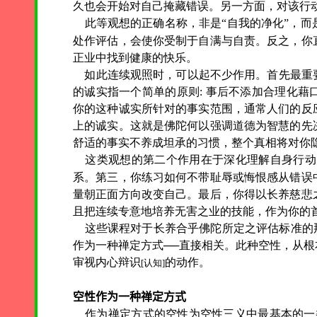
久也会开始对自己掩藏错误。另一方面，对该行
此等观想的正确名称，非是“自我的净化”，而
处作评估，会使你受制于自满与自责。反之，你
正业中找到健康的快乐。
如此连续观照时，可以起不少作用。首先最重
的诚实指一个简单的原则: 事后不添加合理化
你的这种诚实所针对的事实范围，通常人们的反
上的诚实。这就是佛陀何以强调道德为智慧的先
舒适的事实不养成坦承的习惯，整个真相将对你
这类观想的第二个作用在于深化理解自身行动
系。第三，你练习如何不带耻辱或悔恨感从错误
量朝正面方向改变自己。最后，你得以长养慈悲
且把连续专意地培养无害之业的技能，作为你的
这些课程对于长养合乎佛陀所定之评估标准的那
作为一种禅定方式──直接相关。此种空性，从
审视内心辩识
的动作。
[认知]
空性作为一种禅定方式
作为禅定方式的空性为空性三义中最基本的一类