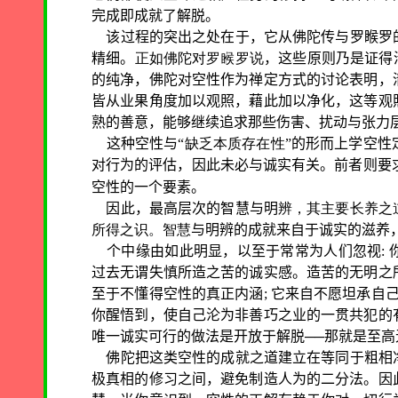
完成即成就了解脱。
该过程的突出之处在于，它从佛陀传与罗睺罗
精细。
正如佛陀对罗睺罗说
，这些原则乃是证得
的纯净，佛陀对空性作为禅定方式的讨论表明，
皆从业果角度加以观照，藉此加以净化，这等观
熟的善意，能够继续追求那些伤害、扰动与张力
这种空性与“
缺乏本质存在性
”的形而上学空性
对行为的评估，因此未必与诚实有关。前者则要
空性的一个要素。
因此，最高层次的智慧与明
辨，其主要长养之
所得之识。智慧
与明辨的成就来自于诚实的滋养
个中缘由如此明显，以至于常常为人们忽视
:
过去无谓失慎所造之苦的诚实感。造苦的无明之
至于不懂得空性的真正内涵
;
它来自不愿坦承自
你醒悟到，使自己沦为非善巧之业的一贯共犯的
唯一诚实可行的做法是开放于解脱──那就是至高
佛陀把这类空性的成就之道建立在等同于粗相
极真相的修习之间，避免制造人为的二分法。因