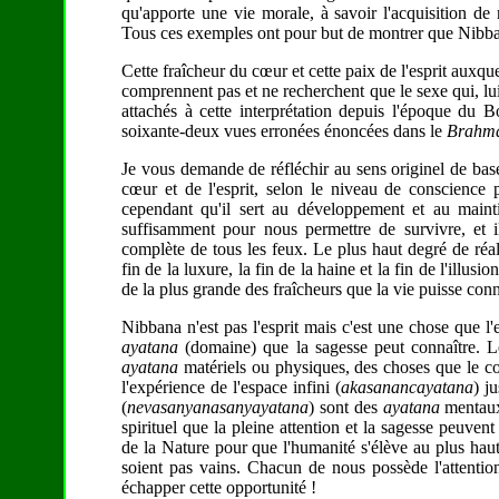
qu'apporte une vie morale, à savoir l'acquisition de 
Tous ces exemples ont pour but de montrer que Nibban
Cette fraîcheur du cœur et cette paix de l'esprit auxqu
comprennent pas et ne recherchent que le sexe qui, lui
attachés à cette interprétation depuis l'époque du
soixante-deux vues erronées énoncées dans le
Brahma
Je vous demande de réfléchir au sens originel de bas
cœur et de l'esprit, selon le niveau de conscience 
cependant qu'il sert au développement et au mainti
suffisamment pour nous permettre de survivre, et il
complète de tous les feux. Le plus haut degré de réa
fin de la luxure, la fin de la haine et la fin de l'illusio
de la plus grande des fraîcheurs que la vie puisse conn
Nibbana n'est pas l'esprit mais c'est une chose que l'
ayatana
(domaine) que la sagesse peut connaître. Les
ayatana
matériels ou physiques, des choses que le cor
l'expérience de l'espace infini (
akasanancayatana
) j
(
nevasanyanasanyayatana
) sont des
ayatana
mentaux
spirituel que la pleine attention et la sagesse peuve
de la Nature pour que l'humanité s'élève au plus hau
soient pas vains. Chacun de nous possède l'attention
échapper cette opportunité !