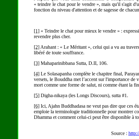
« teindre le chat pour le vendre », mais qu'il s'agit d'
fonction du niveau d'attention et de sagesse de chacun
[1]
« Teindre le chat pour mieux le vendre » : expressi
revendre plus cher.
[2]
Arahant : « Le Méritant », celui qui a vu au travers 
libéré de toute souffrance.
[3]
Mahaparinibbana Sutta, D.II, 106.
[4]
Le Solasapanha complète le chapitre final, Paray
versets, le Bouddha met l’accent sur l'importance de va
mort comme une forme de salut, ni comme étant la fin 
[5]
Digha-nikaya (les Longs Discours), sutta #1.
[6]
Ici, Ajahn Buddhadasa ne veut pas dire que ces états
emploie la terminologie traditionnelle pour montrer c
Dhamma et comment celui-ci peut être disponible à to
Source :
http