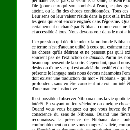
permanence, la paix, la sécurité, la santé, l'absence de
l'île (pour ceux qui sont tombés à l'eau), le plus gra
atteint, ou la fin des choses conditionnées. Tous ces 
Leur sens ou leur valeur réside dans la paix et la fraî
les gens qui sont encore englués dans l'égoïsme. Quan
certainement enchanté par Nibbana comme vous ne l'a
et accessible à tous. Nous devons voir dans le mot « f
L'expression qui décrit le mieux la notion de Nibbana 
ce terme n'est d'aucune utilité à ceux qui estiment ne 
les choses qu'ils désirent et ne pensent pas qu'il 
soucient pas de l'extinction de
dukkha
. Parmi les n
beaucoup pensent de la sorte. Cependant, quand nous l
désirs ou d'une vie qui est au-delà du positif et du nég
présente le langage mais nous devons néanmoins l'emp
doit exister une traduction du mot « Nibbana » qui l
profondeur, sans en être conscient ni avoir un intér
d'une manière instinctive.
Il est possible d'observer Nibbana dans la vie quotid
intérêt. En voyant un feu s'éteindre ou quelque chose 
Quand vous vous baignez ou que vous buvez de l'e
conscience du sens de Nibbana. Quand une fièvre
reconnaissez la présence de Nibbana dans tou
confortablement ou que vous mangez à satiété, comp
sa férocité et sa dangerosité, est apprivoisé, voyez