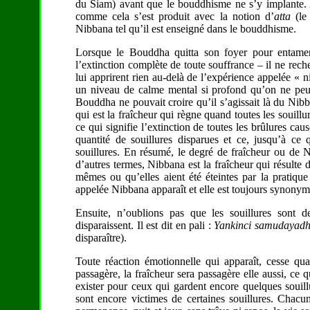
du Siam) avant que le bouddhisme ne s’y implante. Ain
comme cela s’est produit avec la notion d’
atta
(le 
Nibbana tel qu’il est enseigné dans le bouddhisme.
Lorsque le Bouddha quitta son foyer pour entamer 
l’extinction complète de toute souffrance – il ne rec
lui apprirent rien au-delà de l’expérience appelée « n
un niveau de calme mental si profond qu’on ne pe
Bouddha ne pouvait croire qu’il s’agissait là du Nib
qui est la fraîcheur qui règne quand toutes les souillur
ce qui signifie l’extinction de toutes les brûlures cau
quantité de souillures disparues et ce, jusqu’à ce qu
souillures. En résumé, le degré de fraîcheur ou de N
d’autres termes, Nibbana est la fraîcheur qui résulte de
mêmes ou qu’elles aient été éteintes par la pratiqu
appelée Nibbana apparaît et elle est toujours synonym
Ensuite, n’oublions pas que les souillures sont de
disparaissent. Il est dit en pali :
Yankinci samudaya
disparaître).
Toute réaction émotionnelle qui apparaît, cesse qua
passagère, la fraîcheur sera passagère elle aussi, ce 
exister pour ceux qui gardent encore quelques souill
sont encore victimes de certaines souillures. Chacu