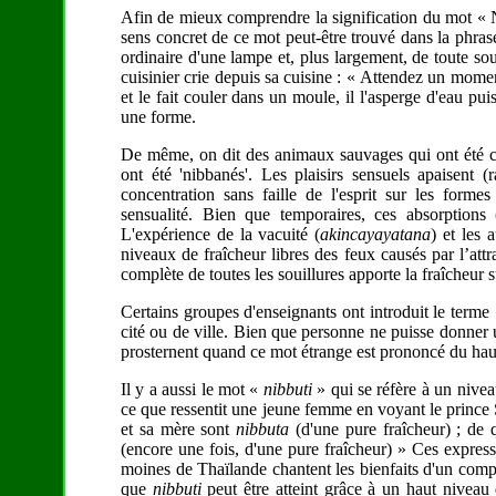
Afin de mieux comprendre la signification du mot « N
sens concret de ce mot peut-être trouvé dans la phra
ordinaire d'une lampe et, plus largement, de toute so
cuisinier crie depuis sa cuisine : « Attendez un momen
et le fait couler dans un moule, il l'asperge d'eau puis
une forme.
De même, on dit des animaux sauvages qui ont été ca
ont été 'nibbanés'. Les plaisirs sensuels apaisent (
concentration sans faille de l'esprit sur les formes 
sensualité. Bien que temporaires, ces absorptions 
L'expérience de la vacuité (
akincayayatana
) et les 
niveaux de fraîcheur libres des feux causés par l’attr
complète de toutes les souillures apporte la fraîcheur 
Certains groupes d'enseignants ont introduit le terme
cité ou de ville. Bien que personne ne puisse donner un
prosternent quand ce mot étrange est prononcé du haut
Il y a aussi le mot «
nibbuti
» qui se réfère à un nivea
ce que ressentit une jeune femme en voyant le prince S
et sa mère sont
nibbuta
(d'une pure fraîcheur) ; de
(encore une fois, d'une pure fraîcheur) » Ces expres
moines de Thaïlande chantent les bienfaits d'un comp
que
nibbuti
peut être atteint grâce à un haut niveau