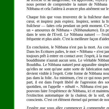
nous permet de comprendre la nature de Nibbana à 
Nibbana et cela l'aidera à avancer plus aisément sur 
Chaque fois que vous trouverez de la fraîcheur dans 
cœur, et inspirez puis expirez. Inspirez, sentez la f
fraîcheur — faites cela pendant un petit moment. C'e
un « amoureux de Nibbana » (
Nibbanakamo
). En pr
dans le sens de l'Eveil. Le Nibbana naturel — l'ext
fréquente et plus aisée. C'est la meilleure façon d'aider
En conclusion, le Nibbana n'est pas la mort. Au contra
Dans les Ecritures palies, le mot « Nibbana » n'est j
toujours prêt à entrer en contact avec l'esprit, à la m
bouddhisme n'aurait aucun sens. Le véritable Nibbana
Bouddha. Le Nibbana naturel peut apparaître simpleme
qu'elles ne sont qu'une autre sorte de fabrication na
devient visible à l'esprit. Cette forme de Nibbana nour
pas dans la folie. Au minimum, c'est ce qui nous per
part, il est dans l'esprit libéré de l'agression des s
quotidien, on l'appelle «
nibutti
». Nibbana n'est pas l
pouvons faire l'expérience de Nibbana, ici et maintena
l'extinction automatique de la chaleur, de la soif, 
conscients. C'est cet élément éternel qui permet de nour
J'espère que vous allez commencer à comprendre qu