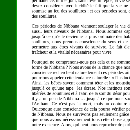
permanence, nuit et jour, sans trêve ni repos, la vie se
devez considérer avec lucidité le fait que la vie ne
soumise au feu des souillures ; et ces périodes sont, 
des souillures.
Ces périodes de Nibbana viennent soulager la vie d
aussi, leurs niveaux de Nibbana. Nous sommes capa
jusqu’à ce qu’elle devienne la plus ordinaire des habi
souillures, nous prenons conscience du sens et de
permettre aux êtres vivants de survivre. Le fait d'
fraîcheur et la vitalité nécessaires pour vivre.
Pourquoi ne comprenons-nous pas cela et ne sommes-
forme de Nibbana ? Nous avons de la chance que nos i
conscience recherchent naturellement ces périodes où il
pourrions appeler cette tendance naturelle : « l'instinc
Ainsi, les bébés savent comment téter et les mousti
jusqu'à ce qu'une tape les écrase. Nos instincts so
libérées de souillures et à l'abri de la soif du désir pou
il y a un peu de Nibbana … jusqu'à ce que nous sach
l'Arahant. Ce n'est pas la mort, mais au contraire «
Quiconque aura conscience de cela pourra vérifier pa
de Nibbana. Nous ne survivons pas seulement grâce a
que nous avons nécessairement tous cette chose ap
notre existence. Alors, qui peut nous reprocher de par