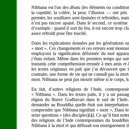
Nibbana est l'un des
dhatu
(les éléments ou conditions
la cupidité, la colère, la peur, l’illusion — ont pr
premier, les souillures sont épuisées et refroidies, mai
n’est pas encore apaisé. Dans le second, ce système 
d’exemple : quand il sort du feu, il est encore trop ch
assez refroidi pour être touché.
Dans les explications données par les générations 
« mort ». Ces changements et ces erreurs sont monnai
employons la signification déformée du mot apparue
j’étais enfant. Même dans les premiers temps qui sui
transmis cette compréhension erronée à mes amis et à
les textes originaux en pali que j’ai découvert que 
contraire, une forme de vie qui ne connaît pas la mort.
mort. Nibbana ne peut pas mourir même si le corps, lui
En fait, d’autres religions de l’Inde, contempor
« Nibbana ». Dans les textes palis, il y a un passa
région du fleuve Godhavari dans le sud de l’Inde. 
demander au Bouddha quelle était son interprétation
comprendre que Nibbana signifiait « mort ». Dans les
seize questions » (des disciples)
[4]
. Ce qu’il faut not
des religions de l’Inde contemporaines du bouddhis
Nibbana à la mort et qui diffusait son enseignement d