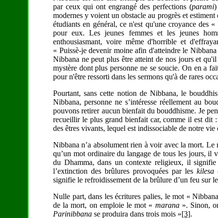
par ceux qui ont engrangé des perfections (
parami
)
modernes y voient un obstacle au progrès et estiment 
étudiants en général, ce n'est qu'une croyance des «
pour eux. Les jeunes femmes et les jeunes homm
enthousiasmant, voire même d'horrible et d'effraya
« Puissè-je devenir moine afin d'atteindre le Nibba
Nibbana ne peut plus être atteint de nos jours et qu'
mystère dont plus personne ne se soucie. On en a fai
pour n'être ressorti dans les sermons qu'à de rares occ
Pourtant, sans cette notion de Nibbana, le bouddhis
Nibbana, personne ne s’intéresse réellement au bo
pouvons retirer aucun bienfait du bouddhisme. Je pen
recueillir le plus grand bienfait car, comme il est dit
des êtres vivants, lequel est indissociable de notre vie
Nibbana n’a absolument rien à voir avec la mort. Le m
qu’un mot ordinaire du langage de tous les jours, il 
du Dhamma, dans un contexte religieux, il signifie
l’extinction des brûlures provoquées par les
kilesa
(
signifie le refroidissement de la brûlure d’un feu sur l
Nulle part, dans les écritures palies, le mot « Nibba
de la mort, on emploie le mot «
marana
». Sinon, o
Parinibbana
se produira dans trois mois »
[3]
.