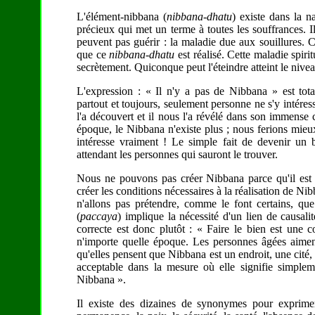
L'élément-nibbana (
nibbana-dhatu
) existe dans la 
précieux qui met un terme à toutes les souffrances. 
peuvent pas guérir : la maladie due aux souillures. Cel
que ce
nibbana-dhatu
est réalisé. Cette maladie spir
secrètement. Quiconque peut l'éteindre atteint le nive
L'expression : « Il n'y a pas de Nibbana » est tota
partout et toujours, seulement personne ne s'y intér
l'a découvert et il nous l'a révélé dans son immense 
époque, le Nibbana n'existe plus ; nous ferions mie
intéresse vraiment ! Le simple fait de devenir un 
attendant les personnes qui sauront le trouver.
Nous ne pouvons pas créer Nibbana parce qu'il est
créer les conditions nécessaires à la réalisation de Ni
n'allons pas prétendre, comme le font certains, qu
(
paccaya
) implique la nécessité d'un lien de causali
correcte est donc plutôt : « Faire le bien est une c
n'importe quelle époque. Les personnes âgées aime
qu'elles pensent que Nibbana est un endroit, une cité
acceptable dans la mesure où elle signifie simpleme
Nibbana ».
Il existe des dizaines de synonymes pour exprime