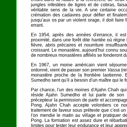
jungles infestées de tigres et de cobras, fais
véritable sens de la vie. A une certaine occa
crémation des cadavres pour défier et finale
jusqu'aux os par un violent orage, il doit faire
errant.
En 1954, après des années d'errance, il est i
proximité, dans une forêt dite hantée où règne l
fièvre, abris précaires et nourriture insuffis
croissant. Le monastère, aujourd'hui connu sou
de nombreux monastères affiliés se fonderont da
En 1967, un moine américain vient séjourn
ordonné, vient de passer son premier
Vassa
(re
monastère proche de la frontière laotienne. B
Sumedho sent qu'il a besoin d'un maître qui le f
Par chance, l'un des moines d'Ajahn Chah qui
réside Ajahn Sumedho et lui parle de son
précepteur la permission de partir et accompag
Pong. Ajahn Chah accepte volontiers ce nou
traitement de faveur sous prétexte que c'est u
l'on mendie le matin au village et pratiquer
Pong. La formation est assez dure et rébarba
limites pour tester leur endurance et leur appre