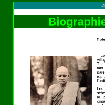
Dh
Biographi
Tradu
Le v
vill
Thaï
tant
pare
repr
l'or
Les 
sché
le 
cinq