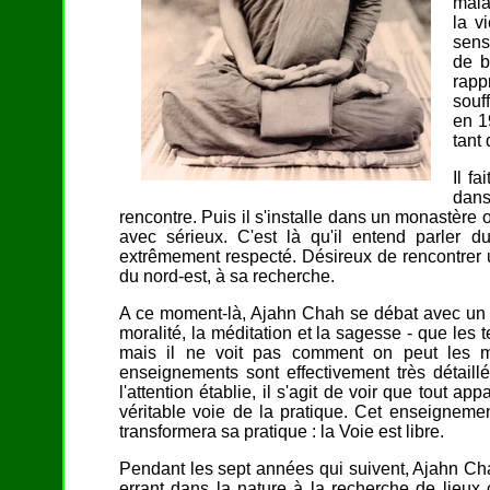
mala
la v
sens
de b
rapp
souf
en 1
tant
Il f
dans
rencontre. Puis il s'installe dans un monastère 
avec sérieux. C'est là qu'il entend parler 
extrêmement respecté. Désireux de rencontrer 
du nord-est, à sa recherche.
A ce moment-là, Ajahn Chah se débat avec un pr
moralité, la méditation et la sagesse - que les t
mais il ne voit pas comment on peut les m
enseignements sont effectivement très détaillé
l'attention établie, il s'agit de voir que tout a
véritable voie de la pratique. Cet enseignemen
transformera sa pratique : la Voie est libre.
Pendant les sept années qui suivent, Ajahn Chah
errant dans la nature à la recherche de lieux c