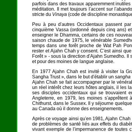
parfois dans des travaux apparemment inutiles d
méditation. Il met toujours l'accent sur l'aband
stricte du
Vinaya
(code de discipline monastique
Peu à peu d'autres Occidentaux passent p
cinquième Vassa (ordonné depuis cinq ans) et
enseigner le Dhamma, certains de ces nouveaux
saison chaude de 1975, le vénérable Sumedho
temps dans une forêt proche de Wat Pah Pong.
rester et Ajahn Chah y consent. C'est ainsi que
Forêt » - sous la direction d'Ajahn Sumedho. Il 
et pour des moines de langue anglaise.
En 1977 Ajahn Chah est invité à visiter la Gr
Sangha Trust », dans le but d'établir un
sangha
Ajahn Chah se fait accompagner par le vénér
un réel intérêt chez leurs hôtes anglais, il le
ses disciples occidentaux qui se trouvaient 
Angleterre, en 1979, les moines s'apprêtent 
Chithurst, dans le Sussex. Il y séjourne quelqu
au Canada où il donne des enseignements.
Après ce voyage ainsi qu'en 1981, Ajahn Chah pa
de problèmes de santé liés aux effets du diabè
vivant exemple de l'impermanence de toutes c