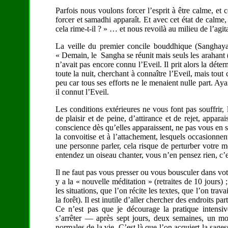
Parfois nous voulons forcer l’esprit à être calme, et 
forcer et samadhi apparaît. Et avec cet état de calm
cela rime-t-il ? » … et nous revoilà au milieu de l’agit
La veille du premier concile bouddhique (Sanghayan
« Demain, le Sangha se réunit mais seuls les arahant (
n’avait pas encore connu l’Eveil. Il prit alors la déter
toute la nuit, cherchant à connaître l’Eveil, mais tout 
peu car tous ses efforts ne le menaient nulle part. Ayant
il connut l’Eveil.
Les conditions extérieures ne vous font pas souffrir
de plaisir et de peine, d’attirance et de rejet, appar
conscience dès qu’elles apparaissent, ne pas vous en sai
la convoitise et à l’attachement, lesquels occasionne
une personne parler, cela risque de perturber votre m
entendez un oiseau chanter, vous n’en pensez rien, c’
Il ne faut pas vous presser ou vous bousculer dans vot
y a la « nouvelle méditation » (retraites de 10 jours)
les situations, que l’on récite les textes, que l’on tra
la forêt). Il est inutile d’aller chercher des endroits pa
Ce n’est pas que je décourage la pratique intensiv
s’arrêter — après sept jours, deux semaines, un moi
normales de la vie. C’est là que l’on acquiert la sage