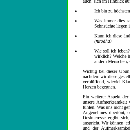
auch, sich im Hinblick au
Ich bin zu höchste
Was immer dies se
Sehnsüchte liegen
Kann ich diese änd
(nirodha)
Wie soll ich leben
wirklich? Welche i
andern Menschen, w
Wichtig bei dieser Übung
nachdem wir diese gestell
verblüffend, wieviel Kla
Herzen begegnen.
Ein weiterer Aspekt de
unsere Aufmerksamkeit 
fühlen. Was uns nicht ge
Angenehmes übertönt, od
Desinteresse ergibt si
anspricht. Wir können je
und der Aufmerksamkei