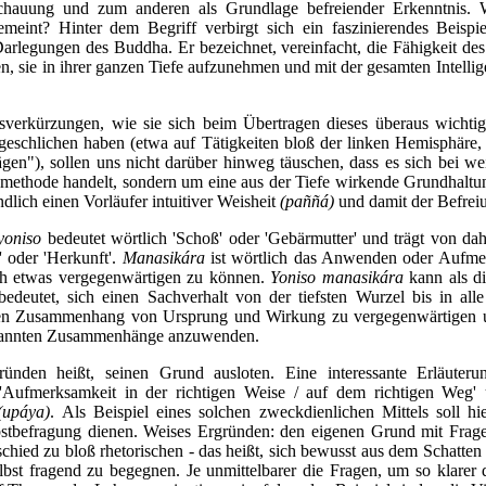
hauung und zum anderen als Grundlage befreiender Erkenntnis. W
emeint? Hinter dem Begriff verbirgt sich ein faszinierendes Beispi
Darlegungen des Buddha. Er bezeichnet, vereinfacht, die Fähigkeit des 
n, sie in ihrer ganzen Tiefe aufzunehmen und mit der gesamten Intelli
.
verkürzungen, wie sie sich beim Übertragen dieses überaus wichtig
geschlichen haben (etwa auf Tätigkeiten bloß der linken Hemisphäre, 
en"), sollen uns nicht darüber hinweg täuschen, dass es sich bei w
ethode handelt, sondern um eine aus der Tiefe wirkende Grundhaltun
lich einen Vorläufer intuitiver Weisheit
(paññá)
und damit der Befreiu
yoniso
bedeutet wörtlich 'Schoß' oder 'Gebärmutter' und trägt von da
 oder 'Herkunft'.
Manasikára
ist wörtlich das Anwenden oder Aufmerk
ich etwas vergegenwärtigen zu können.
Yoniso manasikára
kann als di
deutet, sich einen Sachverhalt von der tiefsten Wurzel bis in all
den Zusammenhang von Ursprung und Wirkung zu vergegenwärtigen un
erkannten Zusammenhänge anzuwenden.
ründen heißt, seinen Grund ausloten. Eine interessante Erläuter
 'Aufmerksamkeit in der richtigen Weise / auf dem richtigen Weg'
(upáya)
. Als Beispiel eines solchen zweckdienlichen Mittels soll h
bstbefragung dienen. Weises Ergründen: den eigenen Grund mit Frage
schied zu bloß rhetorischen - das heißt, sich bewusst aus dem Schatte
bst fragend zu begegnen. Je unmittelbarer die Fragen, um so klarer d