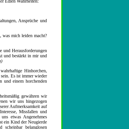
ier Edlen Wahrheiten:
altungen, Ansprüche und
n, was mich leiden macht?
sse und Herausforderungen
t und bestärkt in mir und
a)
s wahrhaftige Hinhorchen,
 sein. Es ist immer wieder
agen und einem horchenden
heitsmäßig gewähren wir
enen wir uns hingezogen
nserer Aufmerksamkeit auf
nteresse, Missfallen und
wo uns etwas Angenehmes
ist ein Kind der Neugierde
 scheinbar belanglosen