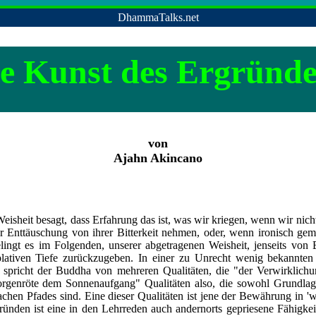
DhammaTalks.net
e Kunst des Ergründ
von
Ajahn Akincano
eisheit besagt, dass Erfahrung das ist, was wir kriegen, wenn wir nich
 Enttäuschung von ihrer Bitterkeit nehmen, oder, wenn ironisch geme
gelingt es im Folgenden, unserer abgetragenen Weisheit, jenseits von
lativen Tiefe zurückzugeben. In einer zu Unrecht wenig bekannten
] spricht der Buddha von mehreren Qualitäten, die "der Verwirklich
rgenröte dem Sonnenaufgang" Qualitäten also, die sowohl Grundlag
achen Pfades sind. Eine dieser Qualitäten ist jene der Bewährung in 
ründen ist eine in den Lehrreden auch andernorts gepriesene Fähigkeit