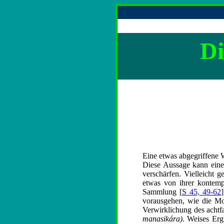
Di
Eine etwas abgegriffene W
Diese Aussage kann einer
verschärfen. Vielleicht 
etwas von ihrer kontemp
Sammlung [
S 45, 49-62
vorausgehen, wie die Mo
Verwirklichung des achtf
manasikára)
. Weises Erg