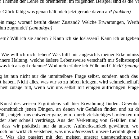
f Themen der Lehre zu orientieren; im folgenden Beispiel sind es die V
m Glück fähig was genau hält mich jetzt gerade davon ab?
(dukkha)
in mag: worauf beruht dieser Zustand? Welche Erwartungen, Werth
 ihm zugrunde?
(samudaya)
ern? Will ich sie ändern ? Kann ich sie loslassen? Kann ich aufgebe
? Wie will ich nicht leben? Was hilft mir angesichts meiner Erkenntni
nnere Haltung, welche äußere Lebensweise verschafft mir Selbstrespek
as ich als gut erkenne? Wodurch erfahre ich Fülle und Glück?
(magg
 ist nun nicht nur die unmittelbare Frage selbst, sondern auch da
t haben. Nicht alles, was wir so zu hören kriegen, wird schmeichelhaft
rheit zutage tritt, wenn wir uns selbst mit einigen aufrichtigen Fr
r Kunst des weisen Ergründens soll hier Erwähnung finden. Gewohn
vornehmlich jenen Dingen, an denen wir Gefallen finden und zu d
fällt, entgeht uns entweder ganz, wird durch zielstrebiges Umlenken u
er aber schnell verdrängt. Aus der Verkettung von Gefallen und I
ch, dass wir praktisch nur da unsere Aufmerksamkeit gewähren, 
doch nur wirklich verstehen, was uns
interessiert
:
unsere Lernfähigkeit 
t. Was also passiert mit den meisten unserer unangenehmen und