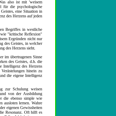
as also ist mit 'weisem
el für die psychologische
Geistes, eine Situation in
genz des Herzens auf jeden
en Begriffes in westliche
wie "kritische Reflexion"
eisem Ergründen nicht nur
g des Geistes, in welcher
ng des Herzens sieht.
her im übertragenen Sinne
en des Geistes, d.h. die
e Intelligenz des Herzens
e Verästelungen hinein zu
d die eigene Intelligenz
ung zur Schulung weisen
 und von der Ausbildung
ier die ebenso simple wie
n ausloten lernen. Wahre
n der eigenen Gewissheiten
ie Resonanz. Oft hilft es