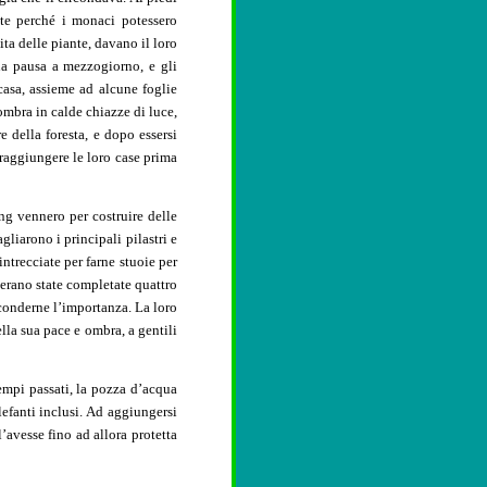
ate perché i monaci potessero
ita delle piante, davano il loro
una pausa a mezzogiorno, e gli
casa, assieme ad alcune foglie
’ombra in calde chiazze di luce,
e della foresta, e dopo essersi
 raggiungere le loro case prima
ng vennero per costruire delle
gliarono i principali pilastri e
ntrecciate per farne stuoie per
 erano state completate quattro
sconderne l’importanza. La loro
lla sua pace e ombra, a gentili
empi passati, la pozza d’acqua
elefanti inclusi. Ad aggiungersi
’avesse fino ad allora protetta