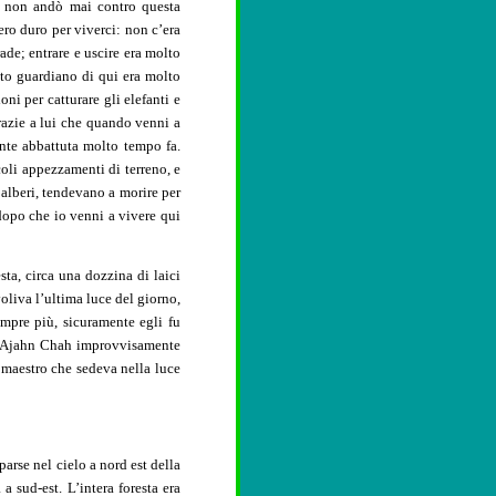
i, non andò mai contro questa
ro duro per viverci: non c’era
ade; entrare e uscire era molto
ito guardiano di qui era molto
ni per catturare gli elefanti e
 grazie a lui che quando venni a
ente abbattuta molto tempo fa.
oli appezzamenti di terreno, e
 alberi, tendevano a morire per
dopo che io venni a vivere qui
ta, circa una dozzina di laici
evoliva l’ultima luce del giorno,
mpre più, sicuramente egli fu
so, Ajahn Chah improvvisamente
o maestro che sedeva nella luce
arse nel cielo a nord est della
a sud-est. L’intera foresta era