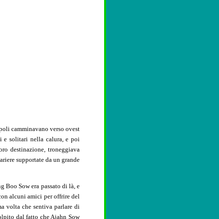
cepoli camminavano verso ovest
 e solitari nella calura, e poi
oro destinazione, troneggiava
ariere supportate da un grande
g Boo Sow era passato di là, e
on alcuni amici per offrire del
a volta che sentiva parlare di
olpito dal fatto che Ajahn Sow