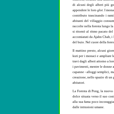
di alcuni degli alberi più g
appendere le loro
glot
. I mona
contributo trascinando i rami
abitanti del villaggio consum
raccolte nella foresta lungo la
si ritornò al ritmo pacato del
accomiatati da Ajahn Chah, i l
del buio. Nel cuore della fore
Il mattino presto, alcuni gio
kuti per i monaci e ampliare le
travi dagli alberi attorno a l
i pavimenti, mentre le donne a
capanne - alloggi semplici, ma
creazione, nello spazio di un 
abitatori.
La Foresta di Pong, la nuova 
dolce situata verso il suo conf
alla sua fama poco incoraggian
dalle intrusioni umane.