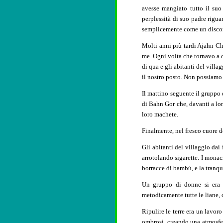
avesse mangiato tutto il suo
perplessità di suo padre rigu
semplicemente come un disco
Molti anni più tardi Ajahn Ch
me. Ogni volta che tornavo a c
di qua e gli abitanti del vill
il nostro posto. Non possiamo 
Il mattino seguente il gruppo 
di Bahn Gor che, davanti a lor
loro machete.
Finalmente, nel fresco cuore de
Gli abitanti del villaggio dai 
arrotolando sigarette. I mona
borracce di bambù, e la tranqui
Un gruppo di donne si era 
metodicamente tutte le liane, 
Ripulire le terre era un lavoro
ombrosi, creando una atmosfer