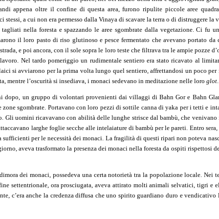
randi appena oltre il confine di questa area, furono ripulite piccole aree quadr
ci stessi, a cui non era permesso dalla Vinaya di scavare la terra o di distruggere la v
 tagliati nella foresta e spazzando le aree sgombrate dalla vegetazione. Ci fu 
arono il loro pasto di riso glutinoso e pesce fermentato che avevano portato da 
 strada, e poi ancora, con il sole sopra le loro teste che filtrava tra le ampie pozze d
 lavoro. Nel tardo pomeriggio un rudimentale sentiero era stato ricavato al limitar
aici si avviarono per la prima volta lungo quel sentiero, affrettandosi un poco per
sta, mentre l’oscurità si insediava, i monaci sedevano in meditazione nelle loro
glot
.
rni dopo, un gruppo di volontari provenienti dai villaggi di Bahn Gor e Bahn Gla
 zone sgombrate. Portavano con loro pezzi di sottile canna di yaka per i tetti e inta
oro. Gli uomini ricavavano con abilità delle lunghe strisce dal bambù, che venivano i
ttaccavano larghe foglie secche alle intelaiature di bambù per le pareti. Entro sera,
 sufficienti per le necessità dei monaci. La fragilità di questi ripari non poteva na
giorno, aveva trasformato la presenza dei monaci nella foresta da ospiti rispettosi de
dimora dei monaci, possedeva una certa notorietà tra la popolazione locale. Nei t
ine settentrionale, ora prosciugata, aveva attirato molti animali selvatici, tigri e 
te, c’era anche la credenza diffusa che uno spirito guardiano duro e vendicativo l