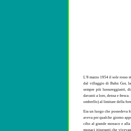
L’8 marzo 1954 il sole rosso 
dal villaggio di Bahn Gor, la 
sempre più lussureggianti, d
davanti a loro, densa e fresca
ombrello) al limitare della fo
Era un luogo che possedeva fo
aveva per qualche giorno app
cibo al grande monaco e alla 
monaci itineranti che vivevan