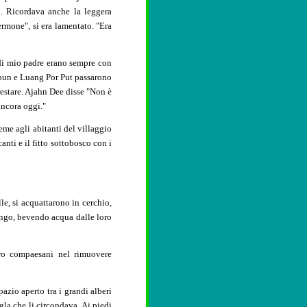
o. Ricordava anche la leggera
rmone", si era lamentato. "Era
 di mio padre erano sempre con
Pibun e Luang Por Put passarono
restare. Ajahn Dee disse "Non è
ancora oggi."
eme agli abitanti del villaggio
nti e il fitto sottobosco con i
lle, si acquattarono in cerchio,
ango, bevendo acqua dalle loro
ro compaesani nel rimuovere
pazio aperto tra i grandi alberi
la che li circondava. Ai piedi