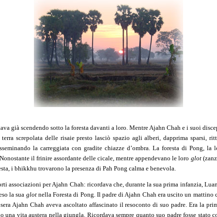
stava già scendendo sotto la foresta davanti a loro. Mentre Ajahn Chah e i suoi dis
terra screpolata delle risaie presto lasciò spazio agli alberi, dapprima sparsi, ritti
isseminando la carreggiata con gradite chiazze d’ombra. La foresta di Pong, la l
. Nonostante il frinire assordante delle cicale, mentre appendevano le loro
glot
(zanz
resta, i bhikkhu trovarono la presenza di Pah Pong calma e benevola.
rti associazioni per Ajahn Chah: ricordava che, durante la sua prima infanzia, Luan
eso la sua
glot
nella Foresta di Pong. Il padre di Ajahn Chah era uscito un mattino c
sera Ajahn Chah aveva ascoltato affascinato il resoconto di suo padre. Era la prim
o una vita austera nella giungla. Ricordava sempre quanto suo padre fosse stato c