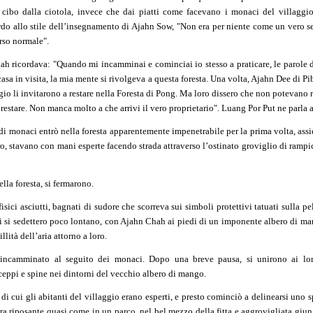
 cibo dalla ciotola, invece che dai piatti come facevano i monaci del villaggi
ardo allo stile dell’insegnamento di Ajahn Sow, "Non era per niente come un vero se
rso normale".
ah ricordava: "Quando mi incamminai e cominciai io stesso a praticare, le parole
asa in visita, la mia mente si rivolgeva a questa foresta. Una volta, Ajahn Dee di 
aggio li invitarono a restare nella Foresta di Pong. Ma loro dissero che non potevano 
restare. Non manca molto a che arrivi il vero proprietario". Luang Por Put ne parla 
di monaci entrò nella foresta apparentemente impenetrabile per la prima volta, assi
o, stavano con mani esperte facendo strada attraverso l’ostinato groviglio di rampica
lla foresta, si fermarono.
fisici asciutti, bagnati di sudore che scorreva sui simboli protettivi tatuati sulla pe
ci si sedettero poco lontano, con Ajahn Chah ai piedi di un imponente albero di m
llità dell’aria attorno a loro.
incamminato al seguito dei monaci. Dopo una breve pausa, si unirono ai lo
ceppi e spine nei dintorni del vecchio albero di mango.
 di cui gli abitanti del villaggio erano esperti, e presto cominciò a delinearsi uno s
a riposante quasi come in un parco, nel bel mezzo della fitta e aggrovigliata giung