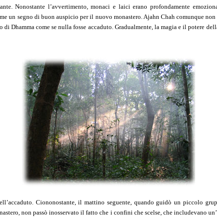
nte. Nonostante l’avvertimento, monaci e laici erano profondamente emozionat
e un segno di buon auspicio per il nuovo monastero. Ajahn Chah comunque non p
so di Dhamma come se nulla fosse accaduto. Gradualmente, la magia e il potere dell
l’accaduto. Ciononostante, il mattino seguente, quando guidò un piccolo grup
astero, non passò inosservato il fatto che i confini che scelse, che includevano un’a