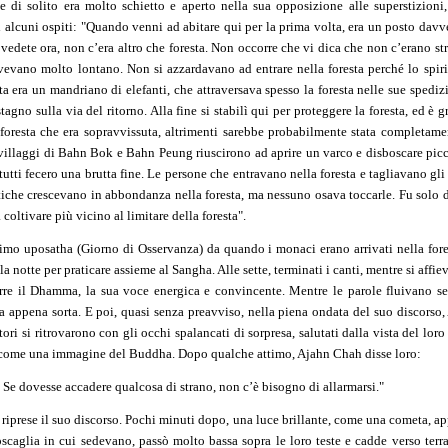
 di solito era molto schietto e aperto nella sua opposizione alle superstizion
 alcuni ospiti: "Quando venni ad abitare qui per la prima volta, era un posto davve
vedete ora, non c’era altro che foresta. Non occorre che vi dica che non c’erano str
 vivevano molto lontano. Non si azzardavano ad entrare nella foresta perché lo spir
ta era un mandriano di elefanti, che attraversava spesso la foresta nelle sue spedizio
tagno sulla via del ritorno. Alla fine si stabilì qui per proteggere la foresta, ed è
 foresta che era sopravvissuta, altrimenti sarebbe probabilmente stata completam
 villaggi di Bahn Bok e Bahn Peung riuscirono ad aprire un varco e disboscare picc
tutti fecero una brutta fine. Le persone che entravano nella foresta e tagliavano gli
atiche crescevano in abbondanza nella foresta, ma nessuno osava toccarle. Fu solo 
oltivare più vicino al limitare della foresta".
rimo uposatha (Giorno di Osservanza) da quando i monaci erano arrivati nella fores
la notte per praticare assieme al Sangha. Alle sette, terminati i canti, mentre si affi
e il Dhamma, la sua voce energica e convincente. Mentre le parole fluivano se
na appena sorta. E poi, quasi senza preavviso, nella piena ondata del suo discor
tori si ritrovarono con gli occhi spalancati di sorpresa, salutati dalla vista del lor
come una immagine del Buddha. Dopo qualche attimo, Ajahn Chah disse loro:
. Se dovesse accadere qualcosa di strano, non c’è bisogno di allarmarsi."
, riprese il suo discorso. Pochi minuti dopo, una luce brillante, come una cometa, app
scaglia in cui sedevano, passò molto bassa sopra le loro teste e cadde verso terra 