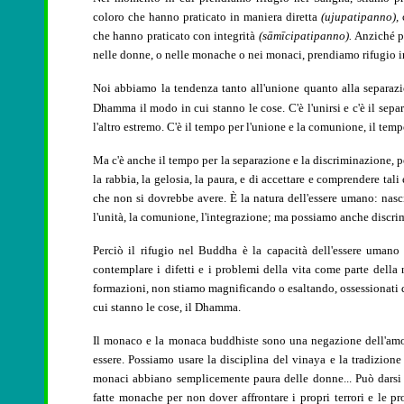
coloro che hanno praticato in maniera diretta
(ujupatipanno),
che hanno praticato con integrità
(sāmīcipatipanno).
Anziché pr
nelle donne, o nelle monache o nei monaci, prendiamo rifugio in 
Noi abbiamo la tendenza tanto all'unione quanto alla separaz
Dhamma il modo in cui stanno le cose. C'è l'unirsi e c'è il sepa
l'altro estremo. C'è il tempo per l'unione e la comunione, il temp
Ma c'è anche il tempo per la separazione e la discriminazione, pe
la rabbia, la gelosia, la paura, e di accettare e comprendere ta
che non si dovrebbe avere. È la natura dell'essere umano: nasc
l'unità, la comunione, l'integrazione; ma possiamo anche discri
Perciò il rifugio nel Buddha è la capacità dell'essere umano
contemplare i difetti e i problemi della vita come parte dell
formazioni, non stiamo magnificando o esaltando, ossessionati da
cui stanno le cose, il Dhamma.
Il monaco e la monaca buddhiste sono una negazione dell'amor
essere. Possiamo usare la disciplina del vinaya e la tradizio
monaci abbiano semplicemente paura delle donne... Può darsi 
fatte monache per non dover affrontare i propri terrori e le pr