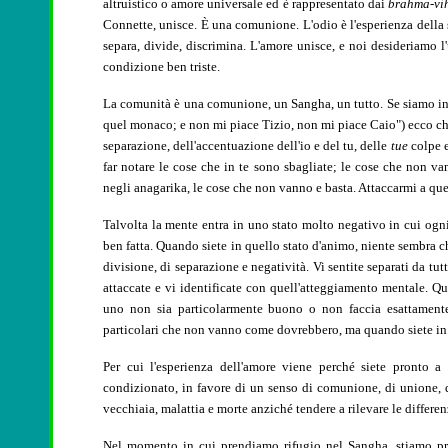
altruistico o amore universale ed è rappresentato dai
brahma-vih
Connette, unisce. È una comunione. L'odio è l'esperienza dell
separa, divide, discrimina. L'amore unisce, e noi desideriamo 
condizione ben triste.
La comunità è una comunione, un Sangha, un tutto. Se siamo in
quel monaco; e non mi piace Tizio, non mi piace Caio") ecco che
separazione, dell'accentuazione dell'io e del tu, delle
tue
colpe 
far notare le cose che in te sono sbagliate; le cose che non 
negli anagarika, le cose che non vanno e basta. Attaccarmi a quest
Talvolta la mente entra in uno stato molto negativo in cui og
ben fatta. Quando siete in quello stato d'animo, niente sembra ch
divisione, di separazione e negatività. Vi sentite separati da t
attaccate e vi identificate con quell'atteggiamento mentale. 
uno non sia particolarmente buono o non faccia esattamente 
particolari che non vanno come dovrebbero, ma quando siete in 
Per cui l'esperienza dell'amore viene perché siete pronto a 
condizionato, in favore di un senso di comunione, di unione, d
vecchiaia, malattia e morte anziché tendere a rilevare le differen
Nel momento in cui prendiamo rifugio nel Sangha, stiamo pr