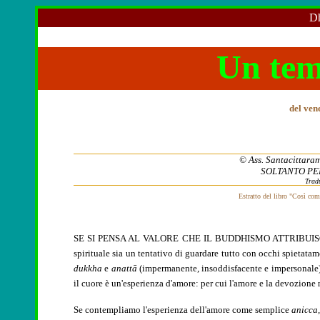
Dh
Un tem
del ven
© Ass. Santacittarama
SOLTANTO PE
Tradu
Estratto del libro "Così com
SE SI PENSA AL VALORE CHE IL BUDDHISMO ATTRIBUI
spirituale sia un tentativo di guardare tutto con occhi spietatam
dukkha
e
anattā
(impermanente, insoddisfacente e impersonale
il cuore è un'esperienza d'amore: per cui l'amore e la devozion
Se contempliamo l'esperienza dell'amore come semplice
anicca