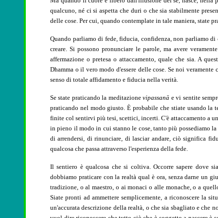
Ma quando il cuore è libero dall'illusione del sé, nasce, nella p
qualcuno, né ci si aspetta che duri o che sia stabilmente presen
delle cose. Per cui, quando contemplate in tale maniera, state pr
Quando parliamo di fede, fiducia, confidenza, non parliamo di 
creare. Si possono pronunciare le parole, ma avere veramente 
affermazione o pretesa o attaccamento, quale che sia. A que
Dhamma o il vero modo d'essere delle cose. Se noi veramente 
senso di totale affidamento e fiducia nella verità.
Se state praticando la meditazione
vipassanā
e vi
sentite sempr
praticando nel modo giusto. È probabile che stiate usando la 
finite col sentirvi più tesi, scettici, incerti. C'è attaccamento 
in pieno il modo in cui stanno le cose, tanto più possediamo la 
di arrendersi, di rinunciare, di lasciar andare, ciò significa f
qualcosa che passa attraverso l'esperienza della fede.
Il sentiero è qualcosa che si coltiva. Occorre sapere dove s
dobbiamo praticare con la realtà qual è ora, senza darne un giudiz
tradizione, o al maestro, o ai monaci o alle monache, o a quell
Siate pronti ad ammettere semplicemente, a riconoscere la sit
un'accurata descrizione della realtà, o che sia sbagliato e che 
vuol dire riconoscere che tutto ciò che è soggetto a nascere è 