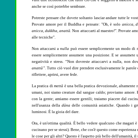
anche se così potrebbe sembrare.
Potreste pensare che dovete soltanto lasciar andare tutte le vos
Provate amore per il Buddha e pensate: "Oh, è solo
anicca, d
anicca, dukkha, anattā.
Non attaccarti al maestro!". Provate amo
alle tecniche".
Non attaccarsi a
nulla
può essere semplicemente un modo di 
essere semplicemente assumere una posizione. E se assumete una
negatività e stress. “Non dovreste attaccarvi a nulla, non d
anattā”.
Tutto ciò vuol dire prendere esclusivamente le parole 
riflettere, aprirsi, avere fede.
La pratica di
mettā
è una bella pratica devozionale, altamente
umani, noi siamo creature dal sangue caldo; proviamo amore. Fa
con la gente; amiamo essere gentili; traiamo piacere dal cucinare
nell'usanza della
dāna
delle comunità asiatiche. Quando i gr
luminosi. È la gioia del dare.
Ora, è un'ottima qualità. È bello vedere qualcuno che magari è ' 
cucinano per se stessi). Bene, che cos'è questo come esperienza u
le cose per gli altri? Questo è l'aspetto più bello dell'umanità, 