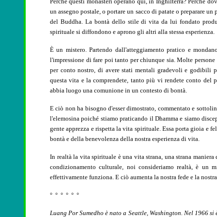
Perché questi monasteri operano qui, in Inghilterra? Perché d
un assegno postale, o portare un sacco di patate o preparare un
del Buddha. La bontà dello stile di vita da lui fondato produ
spirituale si diffondono e aprono gli altri alla stessa esperienza.
È un mistero. Partendo dall'atteggiamento pratico e mondano 
l'impressione di fare poi tanto per chiunque sia. Molte person
per conto nostro, di avere stati mentali gradevoli e godibili
questa vita e la comprendete, tanto più vi rendete conto del p
abbia luogo una comunione in un contesto di bontà.
E ciò non ha bisogno d'esser dimostrato, commentato e sottoline
l'elemosina poiché stiamo praticando il Dhamma e siamo discep
gente apprezza e rispetta la vita spirituale. Essa porta gioia e fe
bontà e della benevolenza della nostra esperienza di vita.
In realtà la vita spirituale è una vita strana, una strana manier
condizionamento culturale, noi consideriamo realtà, è un
effettivamente funziona. E ciò aumenta la nostra fede e la nostra 
° ° ° ° ° °
Luang Por Sumedho è nato a Seattle, Washington. Nel 1966 si è