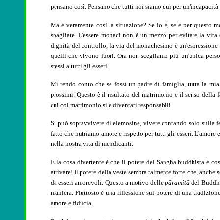
pensano così. Pensano che tutti noi siamo qui per un'incapacità 
Ma è veramente così la situazione? Se lo è, se è per questo m
sbagliate. L'essere monaci non è un mezzo per evitare la vita e
dignità del controllo, la via del monachesimo
è un'espressione
quelli che vivono fuori. Ora non scegliamo più un'unica perso
stessi a tutti gli esseri.
Mi rendo conto che se fossi un padre di famiglia, tutta la mia a
prossimi. Questo è il risultato del matrimonio e il senso della 
cui col matrimonio si è diventati responsabili.
Si può sopravvivere di elemosine, vivere contando solo sulla fed
fatto che nutriamo amore e rispetto per tutti gli esseri. L'amore e
nella nostra vita di mendicanti.
E la cosa divertente è che il potere del Sangha buddhista è così
arrivare! Il potere della veste sembra talmente forte che, anch
da esseri amorevoli. Questo a motivo delle
pāramitā
del Buddha.
maniera. Piuttosto è una riflessione sul potere di una tradizi
amore e fiducia.