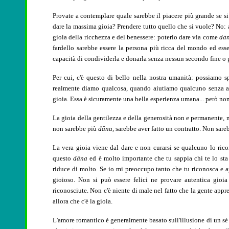
Provate a contemplare quale sarebbe il piacere più grande se s
dare la massima gioia? Prendere tutto quello che si vuole? No: a
gioia della ricchezza e del benessere: poterlo dare via come
dā
fardello sarebbe essere la persona più ricca del mondo ed essere
capacità di condividerla e donarla senza nessun secondo fine o p
Per cui, c'è questo di bello nella nostra umanità: possiamo 
realmente diamo qualcosa, quando aiutiamo qualcuno senza alc
gioia. Essa è sicuramente una bella esperienza umana... però non c
La gioia della gentilezza e della generosità non e permanente, n
non sarebbe più
dāna,
sarebbe aver fatto un contratto. Non sare
La vera gioia viene dal dare e non curarsi se qualcuno lo rico
questo
dāna
ed è molto importante che tu sappia chi te lo sta
riduce di molto. Se io mi preoccupo tanto che tu riconosca e 
gioioso. Non si può essere felici ne provare autentica gioia
riconosciute. Non c'è niente di male nel fatto che la gente app
allora che c'è la gioia.
L'amore romantico è generalmente basato sull'illusione di un sé e