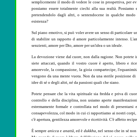
semplicemente il modo di vedere le cose in prospettiva, per evi
possiamo essere totalmente ciechi alla sua realtà. Possiamo e
pretendendolo dagli altri, o sentendocene in qualche modo la
esistenza?
Sul piano emotivo, si può voler avere un senso di particolare un
di stabilire un rapporto d amore particolarmente intenso. L'am
senzienti, amore per Dio, amore per un'idea o un ideale.
La devozione viene dal cuore, non dalla ragione. Non potete i
siete attaccati, quando il vostro cuore è aperto, libero e ri
amorevole, la compassione, la gioia compartecipe, l'equanimità 
vengono da una mente vuota. Non da una sterile posizione di 
idee di sé o degli altri, né da passioni quali che siano.
Potete pensare che la vita spirituale sia fredda e priva di cu
controllo e della disciplina, non usiamo aperte manifestazion
estremamente formale e controllata nel modo di presentarsi 
consapevolezza, col modo in cui ci rapportiamo ai nostri corpi, a
c'è apertura, gentilezza amorevole e ricettività. C'è affetto reci
È sempre
anicca
e
anattā,
ed è
dukkha,
nel senso che in sé non 