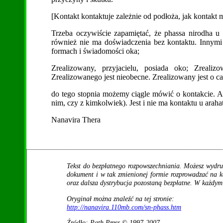
[Kontakt kontaktuje zależnie od podłoża, jak kontakt
Trzeba oczywiście zapamiętać, że phassa nirodha u 
również nie ma doświadczenia bez kontaktu. Innymi
formach i świadomości oka;
Zrealizowany, przyjacielu, posiada oko; Zrealiz
Zrealizowanego jest nieobecne. Zrealizowany jest o c
do tego stopnia możemy ciągle mówić o kontakcie. A
nim, czy z kimkolwiek). Jest i nie ma kontaktu u arahat
Nanavira Thera
Tekst do bezpłatnego rozpowszechniania. Możesz wydru
dokument i w tak zmienionej formie rozprowadzać na 
oraz dalsza dystrybucja pozostaną bezpłatne. W każdym
Oryginał można znaleźć na tej stronie:
http://nanavira.110mb.com/sn-phass.htm
Źródło: Path Press © 1997-2007