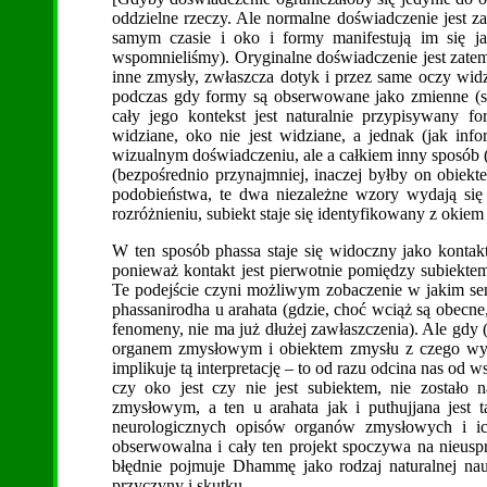
oddzielne rzeczy. Ale normalne doświadczenie jest z
samym czasie i oko i formy manifestują im się j
wspomnieliśmy). Oryginalne doświadczenie jest zatem
inne zmysły, zwłaszcza dotyk i przez same oczy widzą
podczas gdy formy są obserwowane jako zmienne (są
cały jego kontekst jest naturalnie przypisywany
widziane, oko nie jest widziane, a jednak (jak inf
wizualnym doświadczeniu, ale a całkiem inny sposób (
(bezpośrednio przynajmniej, inaczej byłby on obiekte
podobieństwa, te dwa niezależne wzory wydają się 
rozróżnieniu, subiekt staje się identyfikowany z okie
W ten sposób phassa staje się widoczny jako konta
ponieważ kontakt jest pierwotnie pomiędzy subiekte
Te podejście czyni możliwym zobaczenie w jakim sen
phassanirodha u arahata (gdzie, choć wciąż są obecne
fenomeny, nie ma już dłużej zawłaszczenia). Ale gdy 
organem zmysłowym i obiektem zmysłu z czego wyni
implikuje tą interpretację – to od razu odcina nas od 
czy oko jest czy nie jest subiektem, nie zostało 
zmysłowym, a ten u arahata jak i puthujjana jest t
neurologicznych opisów organów zmysłowych i ich
obserwowalna i cały ten projekt spoczywa na nieusp
błędnie pojmuje Dhammę jako rodzaj naturalnej nau
przyczyny i skutku.