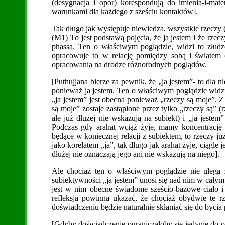
(desygnacja i opór) korespondują do imienia-i-mat
warunkami dla każdego z sześciu kontaktów].
Tak długo jak występuje niewiedza, wszystkie rzeczy
(M1) To jest podstawą pojęcia, że ja jestem i że rze
phassa. Ten o właściwym poglądzie, widzi to złudze
opracowuje to w relację pomiędzy sobą i światem (a
opracowania na drodze różnorodnych poglądów.
[Puthujjana bierze za pewnik, że „ja jestem”- to dla 
ponieważ ja jestem. Ten o właściwym poglądzie widzi,
„ja jestem” jest obecna ponieważ „rzeczy są moje”. Z 
są moje” zostaje zastąpione przez tylko „rzeczy są” (
ale już dłużej nie wskazują na subiekt) i „ja jestem
Podczas gdy arahat wciąż żyje, mamy koncentrację „
będące w koniecznej relacji z subiektem, to rzeczy 
jako korelatem „ja”, tak długo jak arahat żyje, ciągle
dłużej nie oznaczają jego ani nie wskazują na niego].
Ale chociaż ten o właściwym poglądzie nie ulega z
subiektywności „ja jestem” unosi się nad nim w całym
jest w nim obecne świadome sześcio-bazowe ciało i
refleksja powinna ukazać, że chociaż obydwie te 
doświadczeniu będzie naturalnie skłaniać się do bycia
[Gdyby doświadczenie ograniczałoby się jedynie do ok