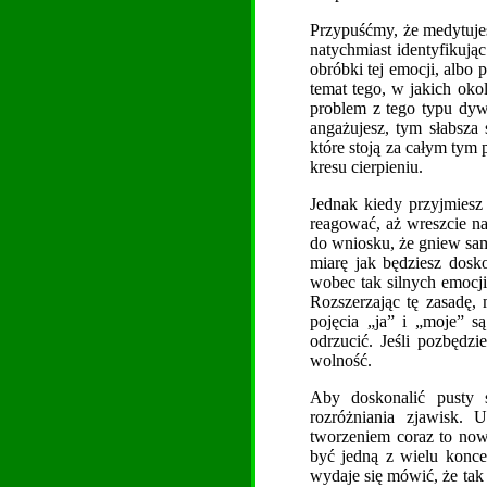
Przypuśćmy, że medytujes
natychmiast identyfikują
obróbki tej emocji, albo 
temat tego, w jakich ok
problem z tego typu dywa
angażujesz, tym słabsza 
które stoją za całym tym 
kresu cierpieniu.
Jednak kiedy przyjmiesz 
reagować, aż wreszcie n
do wniosku, że gniew sam
miarę jak będziesz dosko
wobec tak silnych emocji
Rozszerzając tę zasadę,
pojęcia „ja” i „moje” są
odrzucić. Jeśli pozbędzi
wolność.
Aby doskonalić pusty 
rozróżniania zjawisk. 
tworzeniem coraz to now
być jedną z wielu koncep
wydaje się mówić, że tak 