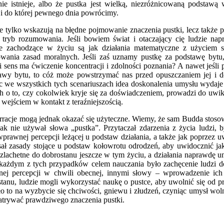
ie istnieje, albo że pustka jest wielką, niezróżnicowaną podstawą 
 i do której pewnego dnia powrócimy.
ie tylko wskazują na błędne pojmowanie znaczenia pustki, lecz także
ryb rozumowania. Jeśli bowiem świat i otaczający cię ludzie napr
cje zachodzące w życiu są jak działania matematyczne z użyciem 
wania zasad moralnych. Jeśli zaś uznamy pustkę za podstawę bytu,
i sens ma ćwiczenie koncentracji i zdolności poznania? A nawet jeśli 
wy bytu, to cóż może powstrzymać nas przed opuszczaniem jej i d
 we wszystkich tych scenariuszach idea doskonalenia umysłu wydaje 
ch o to, czy cokolwiek kryje się za doświadczeniem, prowadzi do uw
wejściem w kontakt z teraźniejszością.
arracje mogą jednak okazać się użyteczne. Wiemy, że sam Budda stosowa
ak nie używał słowa „pustka”. Przytaczał zdarzenia z życia ludzi, 
ewprawnej percepcji leżącej u podstaw działania, a także jak poprzez
sał zasady stojące u podstaw kołowrotu odrodzeń, aby uwidocznić jak
szlachetne do dobrostanu jeszcze w tym życiu, a działania naprawdę 
każdym z tych przypadków celem nauczania było zachęcenie ludzi do 
snej percepcji w chwili obecnej, innymi słowy – wprowadzenie ic
stanu, ludzie mogli wykorzystać naukę o pustce, aby uwolnić się od 
ło to na wyzbycie się chciwości, gniewu i złudzeń, czyniąc umysł woln
atrywać prawdziwego znaczenia pustki.