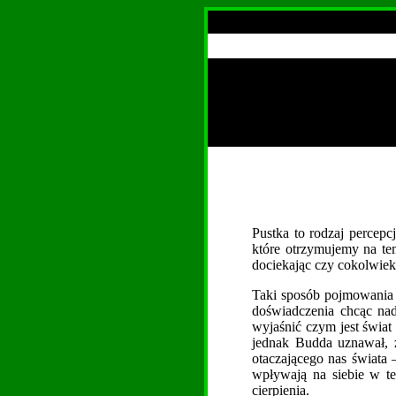
Pustka to rodzaj percepc
które otrzymujemy na te
dociekając czy cokolwiek 
Taki sposób pojmowania
doświadczenia chcąc nad
wyjaśnić czym jest świat
jednak Budda uznawał, że
otaczającego nas świata
wpływają na siebie w ter
cierpienia.