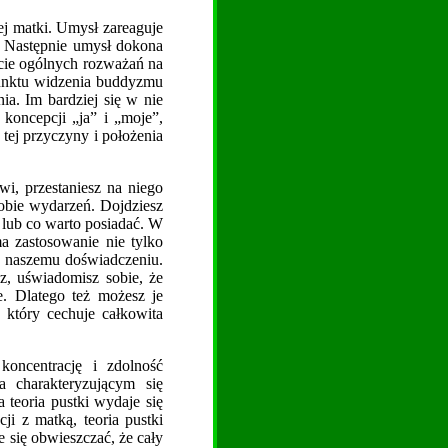
ej matki. Umysł zareaguje
”. Następnie umysł dokona
nucie ogólnych rozważań na
punktu widzenia buddyzmu
ia. Im bardziej się w nie
 koncepcji „ja” i „moje”,
 tej przyczyny i położenia
wi, przestaniesz na niego
obie wydarzeń. Dojdziesz
 lub co warto posiadać. W
ma zastosowanie nie tylko
ch naszemu doświadczeniu.
z, uświadomisz sobie, że
ie. Dlatego też możesz je
, który cechuje całkowita
oncentrację i zdolność
a charakteryzującym się
teoria pustki wydaje się
ji z matką, teoria pustki
e się obwieszczać, że cały