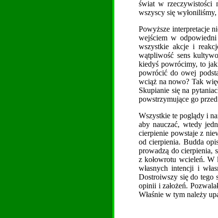
świat w rzeczywistości n
wszyscy się wyłoniliśmy,
Powyższe interpretacje n
wejściem w odpowiedni t
wszystkie akcje i reak
wątpliwość sens kultywo
kiedyś powrócimy, to jak
powrócić do owej podsta
wciąż na nowo? Tak więc
Skupianie się na pytania
powstrzymujące go przed 
Wszystkie te poglądy i n
aby nauczać, wtedy jedn
cierpienie powstaje z ni
od cierpienia. Budda opi
prowadzą do cierpienia, 
z kołowrotu wcieleń. W 
własnych intencji i wła
Dostroiwszy się do tego 
opinii i założeń. Pozwala
Właśnie w tym należy up