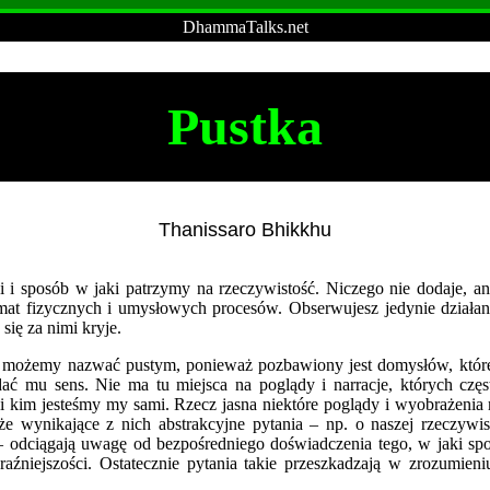
DhammaTalks.net
Pustka
Thanissaro Bhikkhu
ji i sposób w jaki patrzymy na rzeczywistość. Niczego nie dodaje, ani
mat fizycznych i umysłowych procesów. Obserwujesz jedynie działan
się za nimi kryje.
 możemy nazwać pustym, ponieważ pozbawiony jest domysłów, któr
ać mu sens. Nie ma tu miejsca na poglądy i narracje, których cz
 i kim jesteśmy my sami. Rzecz jasna niektóre poglądy i wyobrażenia
 wynikające z nich abstrakcyjne pytania – np. o naszej rzeczywist
 – odciągają uwagę od bezpośredniego doświadczenia tego, w jaki sp
aźniejszości. Ostatecznie pytania takie przeszkadzają w zrozumien