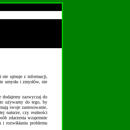
 nie ujmuje z informacji,
ie umysłu i zmysłów, nie
e dodajemy zazwyczaj do
ęsto używamy do tego, by
 mają swoje zastosowanie,
ej naturze, czy realności
osób zdarzenia wzajemnie
iu i rozwikłaniu problemu