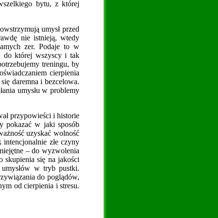
wszelkiego bytu, z której
 powstrzymują umysł przed
awdę nie istnieją, wtedy
samych zer. Podaje to w
 do której wszyscy i tak
potrzebujemy treningu, by
oświadczaniem cierpienia
się daremna i bezcelowa.
ikłania umysłu w problemy
ł przypowieści i historie
by pokazać w jaki sposób
 uważność uzyskać wolność
 intencjonalnie złe czyny
umiejętne – do wyzwolenia
skupienia się na jakości
h umysłów w tryb pustki.
przywiązania do poglądów,
ym od cierpienia i stresu.