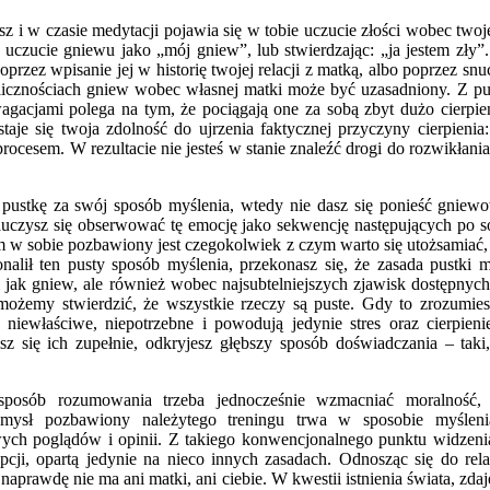
z i w czasie medytacji pojawia się w tobie uczucie złości wobec twoj
c uczucie gniewu jako „mój gniew”, lub stwierdzając: „ja jestem zły
poprzez wpisanie jej w historię twojej relacji z matką, albo poprzez s
olicznościach gniew wobec własnej matki może być uzasadniony. Z 
gacjami polega na tym, że pociągają one za sobą zbyt dużo cierpien
staje się twoja zdolność do ujrzenia faktycznej przyczyny cierpienia:
procesem. W rezultacie nie jesteś w stanie znaleźć drogi do rozwikłania
pustkę za swój sposób myślenia, wtedy nie dasz się ponieść gniewo
auczysz się obserwować tę emocję jako sekwencję następujących po s
 w sobie pozbawiony jest czegokolwiek z czym warto się utożsamiać,
nalił ten pusty sposób myślenia, przekonasz się, że zasada pustki 
 jak gniew, ale również wobec najsubtelniejszych zjawisk dostępny
 możemy stwierdzić, że wszystkie rzeczy są puste. Gdy to zrozumies
 niewłaściwe, niepotrzebne i powodują jedynie stres oraz cierpien
esz się ich zupełnie, odkryjesz głębszy sposób doświadczania – taki
sposób rozumowania trzeba jednocześnie wzmacniać moralność, k
Umysł pozbawiony należytego treningu trwa w sposobie myśleni
ych poglądów i opinii. Z takiego konwencjonalnego punktu widzenia 
cji, opartą jedynie na nieco innych zasadach. Odnosząc się do relac
naprawdę nie ma ani matki, ani ciebie. W kwestii istnienia świata, zdaj