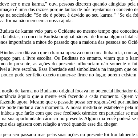
 deve ser o meu karma," ouvi pessoas dizerem quando atingidas pela m
irmação é uma das razões porque tantos de nós rejeitamos o conceito d
tiça na sociedade: "Se ele é pobre, é devido ao seu karma." "Se ela f
ssa forma não merecem a nossa ajuda.
o Budista de karma veio para o Ocidente ao mesmo tempo que conceit
atalistas, o conceito Budista original não era de forma alguma fatalis
os importância a mitos do passado que a maioria das pessoas no Ocid
s Hindus acreditavam que o karma operava como uma linha reta, com açõ
espaço para a livre escolha. Os Budistas no entanto, viram que o k
mo do presente, as ações do presente influenciam não somente o fut
ível a livre escolha. Essa liberdade está simbolizada na imagem que o
ue pouco pode ser feito exceto manter-se firme no lugar, porém existe
a noção de karma no Budismo original focava no potencial libertador
portância àquilo que a mente está fazendo a cada momento. Quem v
á fazendo agora. Mesmo que o passado possa ser responsável por muit
sorte pode mudar a cada momento. A nossa medida se estabelece pela m
s inábeis que farão com que esse feedback cármico em particular se ma
 na sua oportunidade cármica no presente. Algum dia você poderá se 
 que elas agissem com relação a você quando esse dia chegar.
pelo seu passado mas pelas suas ações no presente foi frontalmente co