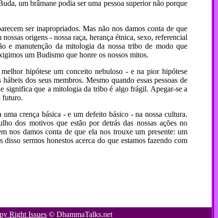
o Buda, um brâmane podia ser uma pessoa superior não porque
s parecem ser inapropriados. Mas não nos damos conta de que
ssas origens - nossa raça, herança étnica, sexo, referencial
ção e manutenção da mitologia da nossa tribo de modo que
 exigimos um Budismo que honre os nossos mitos.
melhor hipótese um conceito nebuloso - e na pior hipótese
ões hábeis dos seus membros. Mesmo quando essas pessoas de
 significa que a mitologia da tribo é algo frágil. Apegar-se a
 futuro.
 uma crença básica - e um defeito básico - na nossa cultura.
lho dos motivos que estão por detrás das nossas ações no
em nos damos conta de que ela nos trouxe um presente: um
s disso sermos honestos acerca do que estamos fazendo com
py Right Issues
©
DhammaTalks.net