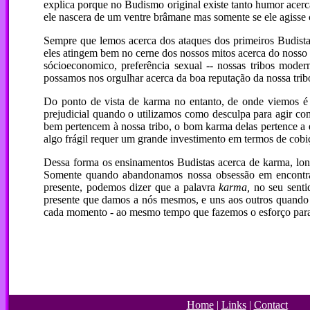
explica porque no Budismo original existe tanto humor acer
ele nascera de um ventre brâmane mas somente se ele agisse 
Sempre que lemos acerca dos ataques dos primeiros Budistas
eles atingem bem no cerne dos nossos mitos acerca do nosso 
sócioeconomico, preferência sexual -- nossas tribos mod
possamos nos orgulhar acerca da boa reputação da nossa tri
Do ponto de vista de karma no entanto, de onde viemos é 
prejudicial quando o utilizamos como desculpa para agir c
bem pertencem à nossa tribo, o bom karma delas pertence a ela
algo frágil requer um grande investimento em termos de cobiç
Dessa forma os ensinamentos Budistas acerca de karma, longe
Somente quando abandonamos nossa obsessão em encontrar 
presente, podemos dizer que a palavra
karma,
no seu sent
presente que damos a nós mesmos, e uns aos outros quando
cada momento - ao mesmo tempo que fazemos o esforço para 
Home
|
Links
|
Contact