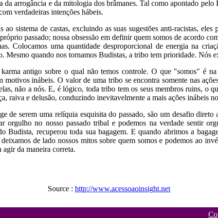
ca da arrogância e da mitologia dos brâmanes. Tal como apontado pel
com verdadeiras intenções hábeis.
 ao sistema de castas, excluindo as suas sugestões anti-racistas, ele
próprio passado; nossa obsessão em definir quem somos de acordo com no
ernas. Colocamos uma quantidade desproporcional de energia na cria
bo. Mesmo quando nos tornamos Budistas, a tribo tem prioridade. Nós
karma antigo sobre o qual não temos controle. O que "somos" é na 
om motivos inábeis. O valor de uma tribo se encontra somente nas aç
s, não a nós. E, é lógico, toda tribo tem os seus membros ruins, o que
a, raiva e delusão, conduzindo inevitavelmente a mais ações inábeis no
 de serem uma relíquia esquisita do passado, são um desafio direto a
orgulho no nosso passado tribal e podemos na verdade sentir orgu
ido Budista, recuperou toda sua bagagem. E quando abrimos a bagag
 deixamos de lado nossos mitos sobre quem somos e podemos ao invé
agir da maneira correta.
Source :
http://www.acessoaoinsight.net
Co