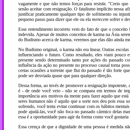
vagamente e que não temos forças para resistir. "Creio que
senão aceitar com resignação. O fatalismo implícito nessa af
justificar praticamente qualquer tipo de sofrimento ou injus
pequeno passo para dizer que ele ou ela
merecem
sofrer e de
Esse entendimento incorreto vem do fato de que o conceit
indevida. Apesar de muitos conceitos de karma na Ásia serem f
do Budismo acerca de karma, veremos que elas dão ainda men
No Budismo original, o karma não era linear. Outras escola
influenciando o futuro. Como resultado, eles viam pouco 
presente sendo determinado tanto por ações do passado co
influência da ação no presente no processo causal torna poss
certas ocasiões a torrente que flui do passado é tão forte q
pode ser desviada quase que para qualquer direção.
Dessa forma, ao invés de promover a resignação impotente, 
é - de onde você veio - não se compara em termos de im
importância aos motivos da mente para fazer aquilo que est
seres humanos não é aquilo que a sorte nos deu pois essa 
sofrendo, você tenta evitar continuar com os hábitos mentai
pode ajudá-las, você não foca no passado cármico delas mas
essa é a oportunidade para agir da forma como você gostaria
Essa crença de que a dignidade de uma pessoa é medida não 