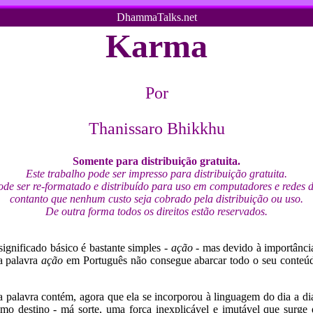
DhammaTalks.net
Karma
Por
Thanissaro Bhikkhu
Somente para distribuição gratuita.
Este trabalho pode ser impresso para distribuição gratuita.
ode ser re-formatado e distribuído para uso em computadores e redes
contanto que nenhum custo seja cobrado pela distribuição ou uso.
De outra forma todos os direitos estão reservados.
ignificado básico é bastante simples -
ação -
mas devido à importância
a palavra
ação
em Português não consegue abarcar todo o seu conteúd
 palavra contém, agora que ela se incorporou à linguagem do dia a di
mo destino - má sorte, uma força inexplicável e imutável que surge