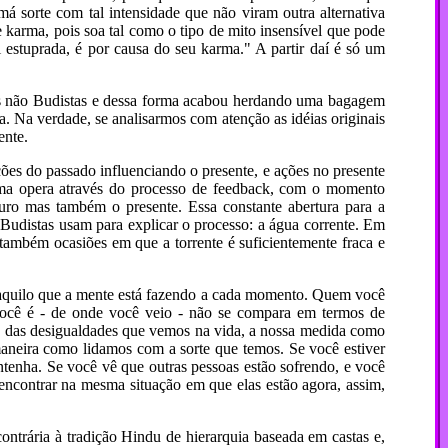
á sorte com tal intensidade que não viram outra alternativa
e karma, pois soa tal como o tipo de mito insensível que pode
oi estuprada, é por causa do seu karma." A partir daí é só um
os não Budistas e dessa forma acabou herdando uma bagagem
ta. Na verdade, se analisarmos com atenção as idéias originais
ente.
es do passado influenciando o presente, e ações no presente
arma opera através do processo de feedback, com o momento
uro mas também o presente. Essa constante abertura para a
s Budistas usam para explicar o processo: a água corrente. Em
m também ocasiões em que a torrente é suficientemente fraca e
 daquilo que a mente está fazendo a cada momento. Quem você
ocê é - de onde você veio - não se compara em termos de
as das desigualdades que vemos na vida, a nossa medida como
aneira como lidamos com a sorte que temos. Se você estiver
ntenha. Se você vê que outras pessoas estão sofrendo, e você
encontrar na mesma situação em que elas estão agora, assim,
ntrária à tradição Hindu de hierarquia baseada em castas e,