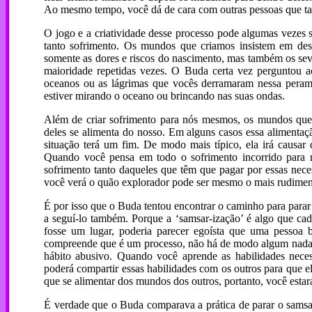
Ao mesmo tempo, você dá de cara com outras pessoas que ta
O jogo e a criatividade desse processo pode algumas vezes s
tanto sofrimento. Os mundos que criamos insistem em de
somente as dores e riscos do nascimento, mas também os seve
maioridade repetidas vezes. O Buda certa vez perguntou 
oceanos ou as lágrimas que vocês derramaram nessa peramb
estiver mirando o oceano ou brincando nas suas ondas.
Além de criar sofrimento para nós mesmos, os mundos qu
deles se alimenta do nosso. Em alguns casos essa alimenta
situação terá um fim. De modo mais típico, ela irá causa
Quando você pensa em todo o sofrimento incorrido para m
sofrimento tanto daqueles que têm que pagar por essas ne
você verá o quão explorador pode ser mesmo o mais rudimen
É por isso que o Buda tentou encontrar o caminho para parar
a seguí-lo também. Porque a ‘samsar-ização’ é algo que ca
fosse um lugar, poderia parecer egoísta que uma pessoa 
compreende que é um processo, não há de modo algum nada
hábito abusivo. Quando você aprende as habilidades neces
poderá compartir essas habilidades com os outros para que e
que se alimentar dos mundos dos outros, portanto, você esta
É verdade que o Buda comparava a prática de parar o samsar