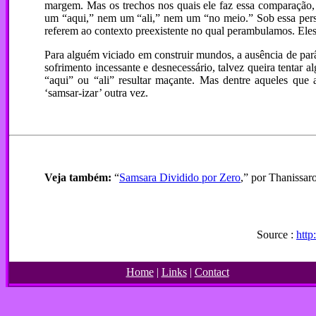
margem. Mas os trechos nos quais ele faz essa comparaçã
um “aqui,” nem um “ali,” nem um “no meio.” Sob essa pers
referem ao contexto preexistente no qual perambulamos. Eles
Para alguém viciado em construir mundos, a ausência de parâ
sofrimento incessante e desnecessário, talvez queira tentar a
“aqui” ou “ali” resultar maçante. Mas dentre aqueles que
‘
samsar-izar
’ outra vez.
Veja também:
“
Samsara Dividido por Zero
,” por Thanissa
Source :
http
Home
|
Links
|
Contact