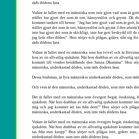
räds dödens fasa.
Vidare är fallet med en människa som inte gjort vad som är gott, 
stället har gjort det som är ont, hänsynslöst och grymt. Då 
kommer tanken till henne: ”Jag har inte gjort vad som är gott, har
stället gjort det som är ont, hänsynslöst och grymt. I den utsträ
inte har gjort det som är skickligt, inte har gett beskydd till de 
jag leds efter döden”. Hon sörjer och plågas, gråter, slår sig f
räds dödens fasa.
Vidare är fallet med en människa som har tvivel och är förvir
hon av en allvarlig sjukdom. När hon drabbas av en allvarlig sj
kommit till visshet beträffande den Sanna Dhamma”. Hon sörjer 
människa, underkastad döden, som räds dödens fasa.
Dessa brahman, är fyra människor underkastade döden, som räds
Och vem är den människa, underkastad döden, som inte räds dö
Det är fallet med en människa som övergett begär, önskning, för
sjukdom. När hon drabbas av en allvarlig sjukdom kommer inte 
mig och jag kommer att tas från dem!” Hon sörjer och plågas in
människa, underkastad döden, som inte räds dödens fasa.
Vidare är fallet med en människa som övergett begär, önskning, 
sjukdom. När hon drabbas av en allvarlig sjukdom kommer inte
tas från min kropp” Hon sörjer och plågas inte, gråter inte, 
underkastad döden, som inte räds dödens fasa.