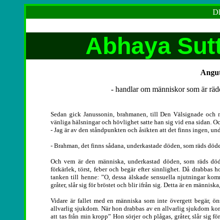
Dh
Abhaya Sutt
Angut
- handlar om människor som är rädd
Sedan gick Janussonin, brahmanen, till Den Välsignade och 
vänliga hälsningar och hövlighet satte han sig vid ena sidan. Oc
- Jag är av den ståndpunkten och åsikten att det finns ingen, un
- Brahman, det finns sådana, underkastade döden, som räds döde
Och vem är den människa, underkastad döden, som räds döde
förkärlek, törst, feber och begär efter sinnlighet. Då drabba
tanken till henne: ”O, dessa älskade sensuella njutningar kom
gråter, slår sig för bröstet och blir ifrån sig. Detta är en männi
Vidare är fallet med en människa som inte övergett begär, öns
allvarlig sjukdom. När hon drabbas av en allvarlig sjukdom ko
att tas från min kropp” Hon sörjer och plågas, gråter, slår sig f