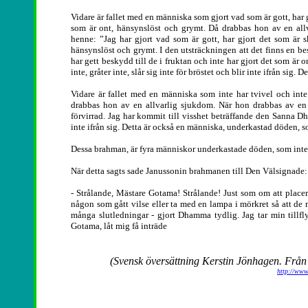
Vidare är fallet med en människa som gjort vad som är gott, har gj
som är ont, hänsynslöst och grymt. Då drabbas hon av en all
henne: ”Jag har gjort vad som är gott, har gjort det som är sk
hänsynslöst och grymt. I den utsträckningen att det finns en bes
har gett beskydd till de i fruktan och inte har gjort det som är 
inte, gråter inte, slår sig inte för bröstet och blir inte ifrån si
Vidare är fallet med en människa som inte har tvivel och int
drabbas hon av en allvarlig sjukdom. När hon drabbas av en 
förvirrad. Jag har kommit till visshet beträffande den Sanna Dha
inte ifrån sig. Detta är också en människa, underkastad döden, s
Dessa brahman, är fyra människor underkastade döden, som inte 
När detta sagts sade Janussonin brahmanen till Den Välsignade:
- Strålande, Mästare Gotama! Strålande! Just som om att placer
någon som gått vilse eller ta med en lampa i mörkret så att d
många slutledningar - gjort Dhamma tydlig. Jag tar min tillf
Gotama, låt mig få inträde
(Svensk översättning Kerstin Jönhagen. Från 
http://www