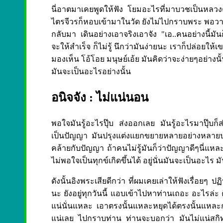
นี่อาตมาเคยพูดให้ฟัง โยมอะไรที่มาบวชเป็นหล
ไตรจีวรก็หอบเข้ามาในวัด ยังไม่ไปกราบพระ พอวาง
กลับมา เดินอย่างเอาจริงเอาจัง "เอ..คนอย่างนี้มั
จะให้สำเร็จ ก็ไม่รู้ นึกว่ามันง่ายนะ เราก็ปล่อยให้
มองเห็น โอ้โอย มนุษย์เอ้ย มันคิดว่าจะง่ายๆอย่างนั้น
มันจะเป็นอะไรอย่างนั้น
อนิจจัง : ไม่แน่นอน
พอใจมันรู้อะไรปุ๊บ ส่งออกเลย มันรู้อะไรมาปุ๊บก็ส่
เป็นปัญญา มันปรุงแต่งแยกขยายหลายอย่างหลายประก
คล้ายกับปัญญา ถ้าคนไม่รู้มันก็ว่าปัญญาดีๆนี่แหละ
ไม่พอใจเป็นทุกข์เกิดขึ้นได้ อยู่นั่นมันจะเป็นอะไ
ดังนั้นอิงพระเสียดีกว่า ที่ผมเคยเล่าให้ฟังเรื่อยๆ
นะ ยังอยู่ทุกวันนี้ แอบเข้าไปหาท่านเถอะ อะไรล่
แน่นั่นแหละ เอาตรงนั้นแหละหยุดได้ตรงนั้นแหละ
แน่เลย ไปกราบท่าน ท่านจะบอกว่า มันไม่แน่สกิท