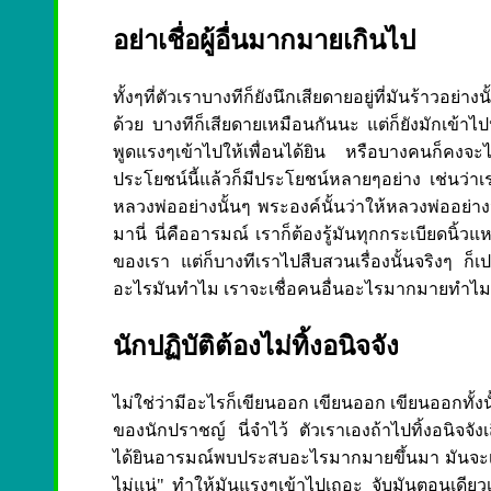
อย่าเชื่อผู้อื่นมากมายเกินไป
ทั้งๆที่ตัวเราบางทีก็ยังนึกเสียดายอยู่ที่มันร้าวอย่
ด้วย บางทีก็เสียดายเหมือนกันนะ แต่ก็ยังมักเข้าไปห
พูดแรงๆเข้าไปให้เพื่อนได้ยิน หรือบางคนก็คงจะไม
ประโยชน์นี้แล้วก็มีประโยชน์หลายๆอย่าง เช่นว่าเรา
หลวงพ่ออย่างนั้นๆ พระองค์นั้นว่าให้หลวงพ่ออย่างนั้
มานี่ นี่คืออารมณ์ เราก็ต้องรู้มันทุกกระเบียดนิ้ว
ของเรา แต่ก็บางทีเราไปสืบสวนเรื่องนั้นจริงๆ ก็เป
อะไรมันทำไม เราจะเชื่อคนอื่นอะไรมากมายทำไม เร
นักปฏิบัติต้องไม่ทิ้งอนิจจัง
ไม่ใช่ว่ามีอะไรก็เขียนออก เขียนออก เขียนออกทั้ง
ของนักปราชญ์ นี่จำไว้ ตัวเราเองถ้าไปทิ้งอนิจจังเ
ได้ยินอารมณ์พบประสบอะไรมากมายขึ้นมา มันจะเป็นเ
ไม่แน่" ทำให้มันแรงๆเข้าไปเถอะ จับมันตอนเดียวเ