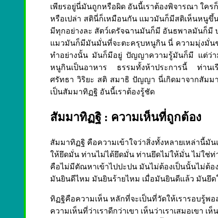
เพียรอยู่นี่มันถูกหรือผิด อันนี้เราต้องพิจารณา ใค
หรือเปล่า สตินี่ก็เหมือนกัน แมวมันก็มีสติเห็นหนูข
มีทุกอย่างละ สัตว์เดรัจฉานมันก็มี อันธพาลมันก็มี 
แมวมันก็มีมันมั่นที่จะตะครุบหนูกิน นี่ ความมุ่งมั่
ทำอย่างนั้น มันก็มีอยู่ ปัญญาความรู้มันก็มี แต่ว่
หนูกินเป็นอาหาร ธรรมทั้งห้าประการนี้ ท่านเรียก
ศรัทธา วิริยะ สติ สมาธิ ปัญญา นี่เกิดมาจากสัมมาทิ
เป็นสัมมาทิฏฐิ อันนี้เราต้องรู้ชัด
สัมมาทิฏฐิ : ความเห็นที่ถูกต้อง
สัมมาทิฏฐิ คือความเข้าใจว่าสิ่งทั้งหลายเหล่านี้ม
ให้ยึดมั่น ท่านไม่ได้ยึดมั่น ท่านยึดไม่ให้มั่น ไม่ใช่ท
คือไม่มีตัณหาเข้าไปปะปน มันไม่ต้องเป็นนั้นไม่ต้อง
มันยินดีไหม มันยินร้ายไหม เมื่อมันยินดีแล้ว มัน
ทิฏฐิคือความเห็น หลักที่จะเป็นที่วัดให้เรารอบรู้พอ
ความเห็นที่ว่าเราดีกว่าเขา เห็นว่าเราเสมอเขา เห็นว