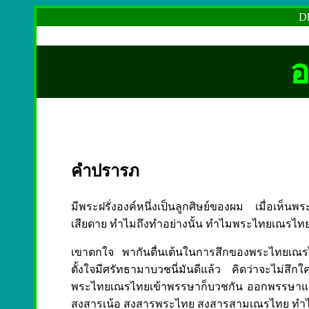
Dh
อ
คำปรารภ
มีพระฝรั่งองค์หนึ่งเป็นลูกศิษย์ของผม เมื่อเห็
เสียดาย ทำไมถึงทำอย่างนั้น ทำไมพระไทยเณรไทยถึ
เขาตกใจ พากันตื่นเต้นในการสึกของพระไทยเณ
ตั้งใจมีศรัทธามาบวชนี่มันดีแล้ว คิดว่าจะไม่สึกใ
พระไทยเณรไทยเข้าพรรษาก็บวชกัน ออกพรรษาแล้ว
สงสารเน้อ สงสารพระไทย สงสารสามเณรไทย ทำไม