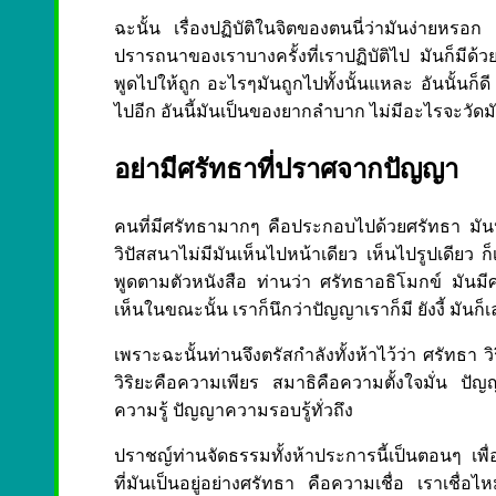
ฉะนั้น เรื่องปฏิบัติในจิตของตนนี่ว่ามันง่ายหร
ปรารถนาของเราบางครั้งที่เราปฏิบัติไป มันก็มีด
พูดไปให้ถูก อะไรๆมันถูกไปทั้งนั้นแหละ อันนั้นก็ดี
ไปอีก อันนี้มันเป็นของยากลำบาก ไม่มีอะไรจะวัดม
อย่ามีศรัทธาที่ปราศจากปัญญา
คนที่มีศรัทธามากๆ คือประกอบไปด้วยศรัทธา มันป
วิปัสสนาไม่มีมันเห็นไปหน้าเดียว เห็นไปรูปเดียว
พูดตามตัวหนังสือ ท่านว่า ศรัทธาอธิโมกข์ มันมี
เห็นในขณะนั้น เราก็นึกว่าปัญญาเราก็มี ยังงี้ มัน
เพราะฉะนั้นท่านจึงตรัสกำลังทั้งห้าไว้ว่า ศรัทธา
วิริยะคือความเพียร สมาธิคือความตั้งใจมั่น ปัญญ
ความรู้ ปัญญาความรอบรู้ทั่วถึง
ปราชญ์ท่านจัดธรรมทั้งห้าประการนี้เป็นตอนๆ เพื่
ที่มันเป็นอยู่อย่างศรัทธา คือความเชื่อ เราเชื่อไห