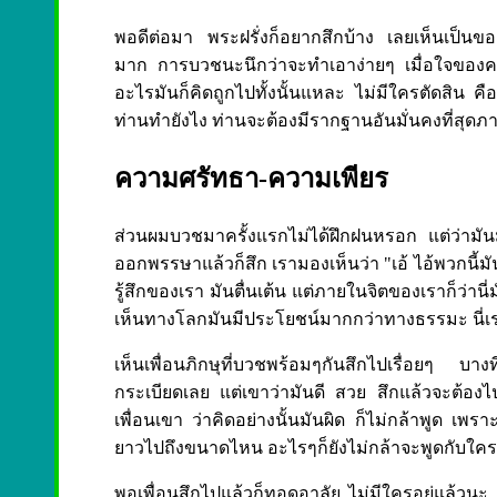
พอดีต่อมา พระฝรั่งก็อยากสึกบ้าง เลยเห็นเป็นข
มาก การบวชนะนึกว่าจะทำเอาง่ายๆ เมื่อใจของคน
อะไรมันก็คิดถูกไปทั้งนั้นแหละ ไม่มีใครตัดสิน คือ
ท่านทำยังไง ท่านจะต้องมีรากฐานอันมั่นคงที่สุด
ความศรัทธา-ความเพียร
ส่วนผมบวชมาครั้งแรกไม่ได้ฝึกฝนหรอก แต่ว่ามันม
ออกพรรษาแล้วก็สึก เรามองเห็นว่า "เอ้ ไอ้พวกนี้มั
รู้สึกของเรา มันตื่นเต้น แต่ภายในจิตของเราก็ว่าน
เห็นทางโลกมันมีประโยชน์มากกว่าทางธรรมะ นี่เราก
เห็นเพื่อนภิกษุที่บวชพร้อมๆกันสึกไปเรื่อยๆ บางท
กระเบียดเลย แต่เขาว่ามันดี สวย สึกแล้วจะต้องไปท
เพื่อนเขา ว่าคิดอย่างนั้นมันผิด ก็ไม่กล้าพูด เพรา
ยาวไปถึงขนาดไหน อะไรๆก็ยังไม่กล้าจะพูดกับใคร
พอเพื่อนสึกไปแล้วก็ทอดอาลัย ไม่มีใครอยู่แล้วน