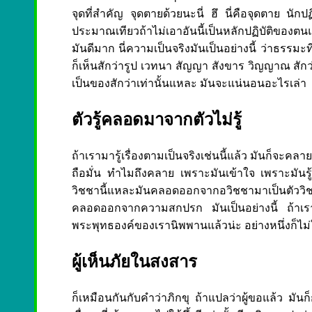
จุดที่สำคัญ จุดตายด้วยนะนี่ ฮึ นี่คือจุดตาย นักปฏิบั
ประมาณเทียวถ้าไม่เอาอันนี้เป็นหลักปฏิบัติของตนแล
มันดีมาก นี่ความเป็นจริงมันเป็นอย่างนี้ ว่าธรรมะที
ก็เห็นสักว่ารูป เวทนา สัญญา สังขาร วิญญาณ สักว
เป็นของสักว่าเท่านั้นแหละ มันจะแน่นอนอะไรเล่า
ตัวรู้คลอดมาจากตัวไม่รู้
ถ้าเรามารู้เรื่องตามเป็นจริงเช่นนี้แล้ว มันก็
ถือมั่น ทำไมถึงคลาย เพราะมันเข้าใจ เพราะมันรู
วิชชานี้แหละมันคลอดออกจากอวิชชามาเป็นตัววิชชา
คลอดออกจากความสกปรก มันเป็นอย่างนี้ ถ้าเราไม่ทิ
พระพุทธองค์ของเรานิพพานแล้วน่ะ อย่างหนึ่งก็ไม่ใช
ผู้เห็นภัยในสงสาร
ก็เหมือนกันกับคำว่าภิกขุ ถ้าแปลว่าผู้ขอแล้ว มัน