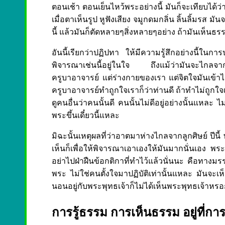
ตอนเช้า ตอนเย็นไหว้พระอย่างนี้ มันก็จะเทียบได้ว่า
เมื่อตาเห็นรูป หูฟังเสียง จมูกดมกลิ่น ลิ้นลิ้มรส มัน
นี้ แล้วมันก็ตัดหลายๆสิ่งหลายๆอย่าง ถ้ามันเห็นธรร
อันนี้เรียกว่าปฏิปทา ให้มีความรู้สึกอย่างนี้ในกา
พิจารณาเช่นนี้อยู่ในใจ ถึงแม้ว่ามันจะไกลจากคร
ครูบาอาจารย์ แต่ร่างกายของเรา แต่จิตใจมันเข้าไ
ครูบาอาจารย์ทำถูกใจเราก็ว่าท่านดี ถ้าทำไม่ถูกใจเร
ดูคนอื่นว่าคนนั้นดี คนนั้นไม่ดีอยู่อย่างนั้นแหละ
พระขึ้นเดี๋ยวนี้แหละ
มิฉะนั้นเหตุผลที่ว่าอาตมาห่างไกลจากลูกศิษย์ ปีน
เห็นก็เพื่อให้พิจารณาเอาเองให้มันมากนั่นเอง พ
อย่าไปฝ่าฝืนข้อกติกาที่ทำไว้แล้วนั่นนะ คือทางมร
พระ ไม่ใช่คนตั้งใจมาปฏิบัติเท่านั้นแหละ มันจะเ
นอนอยู่กับพระพุทธเจ้าก็ไม่ได้เห็นพระพุทธเจ้าหรอก 
การรู้ธรรม การเห็นธรรม อยู่ที่การ