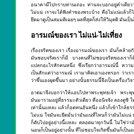
อนาคามีไปกราบท่านเถอะ ท่านจะบอกอยู่คำเดียวว่า
ไม่แน่ เราจะได้ฟังคำของพระบ้าง คือไม่แน่แล้วก็ไม
ยึดมาดูเป็นสมมติเฉยๆ ผลที่สุดก็ส่งให้วิมุตติ มันเป็น
อารมณ์ของเรา ไม่แน่-ไม่เที่ยง
เรื่องจริตของเรา เรื่องอารมณ์ของเรา มันก็คล้า
มันชอบจริตเราก็มี บางคนที่ไม่ชอบจริตของเราก็มี
แปลกอะไรสักคนหนึ่ง ซึ่งเรียกว่าอารมณ์นี้ ความเป็
เป็นสักแต่ว่าอารมณ์ เรามาคิดเอาเองหรอก ว่าเราดีเร
ว่าขึ้นเองผุดขึ้นมา อย่างนั้นธรรมนี้จึงเป็นเครื่องวิ
อาตมาจึงบอกว่าให้แอบไปหาพระพุทธเจ้า พระพุท
มันมารวมอยู่ที่ธรรมะตัวเดียว คืออนิจจัง ลองดู
เท่านั้นแหละ แล้วก็อดทนอันหนึ่ง แล้วก็เข้าใกล้
ไม่แน่ ใจมันจะยึดมั่นว่ามันแน่ที่ไหนก็ว่ามันไม่แน
ก็ดับไปอยู่อย่างนี้แหละ ตลอดมาทุกวันนี้ ไม่ใช่ว่ามัน
นอนก็เป็นอยู่อย่างนั้น ที่ไม่ชอบใจเกิดขึ้นมันก็เป็นอ