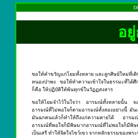
Dh
อยู
ขอให้คำขวัญแก่โยมทั้งหลาย และลูกศิษย์ใหม่ที่เด
หนองป่าพง ขอให้ทำความเข้าใจในธรรมะที่ได้ศึกษ
ก็คือ ให้ปฏิบัติให้พ้นทุกข์ในวัฏฏสงสาร
ขอให้โยมจำไว้ในใจว่า อารมณ์ทั้งหลายนั้น จะ
อารมณ์ที่ไม่พอใจก็ตามอารมณ์ทั้งสองอย่างนี้ มันเห
มันฉกคนแล้วก็ทำให้ถึงแก่ความตายได้ อารมณ์นี้ก็เ
อารมณ์ที่พอใจก็มีพิษมากอารมณ์ที่ไม่พอใจก็มีพ
เป็นเสรี ทำให้จิตใจไขว้เขว จากหลักธรรมของพระพ