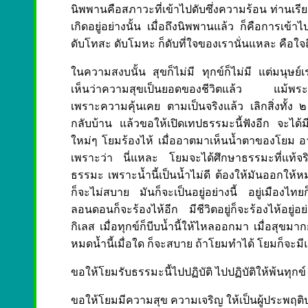
นิพพานคือสภาวะที่เข้าไปดับซึ่งความร้อน ท่านเร
เกิดอยู่อย่างนั้น เมื่อถึงนิพพานแล้ว ก็คือการเข้
ดับโทสะ ดับโมหะ ก็ดับที่ใจของเรานั่นแหละ คือใ
ในความสงบนั้น สุขก็ไม่มี ทุกข์ก็ไม่มี แต่มนุษย
เห็นว่าความสุขเป็นยอดของชีวิตแล้ว แม้พระนิพ
เพราะความคุ้นเคย ตามเป็นจริงแล้ว เลิกสิ่งทั้ง ๒
กลับบ้าน แล้วขอให้เปิดเทปธรรมะนี้ฟังอีก จะได้ม
ใหม่ๆ โยมร้องไห้ เมื่ออาตมาเห็นน้ำตาของโยม อาต
เพราะว่า นี่แหละ โยมจะได้ศึกษาธรรมะที่แท้จริ
ธรรมะ เพราะน้ำนี้เป็นน้ำไม่ดี ต้องให้มันออกให้ห
ก็จะไม่สบาย มันก็จะเป็นอยู่อย่างนี้ อยู่เมืองไทยก
ลอนดอนก็จะร้องไห้อีก มีชีวิตอยู่ก็จะร้องไห้อยู่อย
กิเลส เมื่อทุกข์ก็บีบน้ำนี้ให้ไหลออกมา เมื่อสุขมา
หมดน้ำนี้เมื่อใด ก็จะสบาย ถ้าโยมทำได้ โยมก็จ
ขอให้โยมรับธรรมะนี้ไปปฏิบัติ ไปปฏิบัติให้พ้นทุก
ขอให้โยมมีความสุข ความเจริญ ให้เป็นผู้ประพฤต