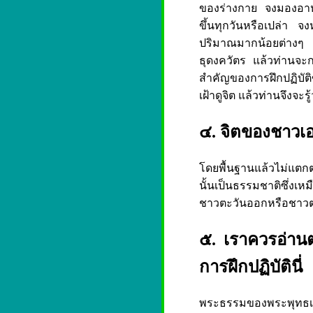
ของร่างกาย จงมองอาห
ขึ้นทุกวันหรือเปล่า
ปริมาณมากน้อยต่างๆ 
ธุดงควัตร แล้วท่านจะกะ
สำคัญของการฝึกปฏิบัติข
เฝ้าดูจิต แล้วท่านจึงจ
๔. จิตของชาวเ
โดยพื้นฐานแล้วไม่แตก
นั้นเป็นธรรมชาติซึ่ง
ชาวตะวันออกหรือชาวตะ
๕. เราควรอ่าน
การฝึกปฏิบัตินี่
พระธรรมของพระพุทธเจ้า