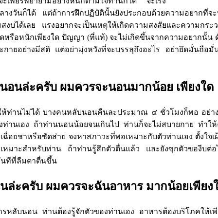
ะเพียรพยายามอย่างหนักตามใจท่านก็ได้ จะเร่ง
ลางวันก็ได้ แต่ถ้าการฝึกปฏิบัตินั้นยังประกอบด้วยความอยากที่จะ
มสงบได้เลย แรงอยากจะเป็นเหตุให้เกิดความสงสัยและความกระ
ดหรือหนักเพียงใด ปัญญา (ที่แท้) จะไม่เกิดขึ้นจากความอยากนั้น 
กายอย่างมีสติ แต่อย่ามุ่งหวังที่จะบรรลุถึงอะไร อย่ายึดมั่นถือมั่น
ับนอนล่ะครับ ผมควรจะนอนมากน้อย เพียงใด
้ท่านไม่ได้ บางคนหลับนอนคืนละประมาณ ๔ ชั่วโมงก็พอ อย่างไรก
วของท่านเอง ถ้าท่านนอนน้อยจนเกินไป ท่านก็จะไม่สบายกาย ทำให้
อเฉื่อยชาหรือซัดส่าย จงหาสภาวะที่พอเหมาะกับตัวท่านเอง ตั้งใจเฝ
มาะสำหรับท่าน ถ้าท่านรู้สึกตัวตื่นแล้ว และยังซุกตัวของีบต่อไป
นทีที่ลืมตาตื่นขึ้น
ฉันล่ะครับ ผมควรจะฉันอาหาร มากน้อยเพียง
ารหลับนอน ท่านต้องรู้จักตัวของท่านเอง อาหารต้องบริโภคให้