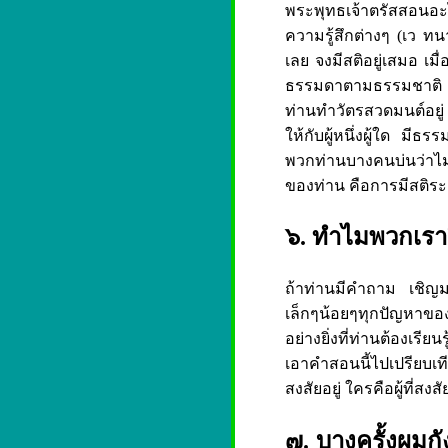
พระพุทธเจ้าตรัสสอนอะไร
ความรู้สึกต่างๆ (เว ทน
เลย จงมีสติอยู่เสมอ เมื
ธรรมดาตามธรรมชาติ ทุก
ท่านทำวัตรสวดมนต์อยู่
ให้กับผู้หนึ่งผู้ใด มีธร
พวกท่านบางคนบ่นว่าไ
ของท่าน คือการมีสติระ
๖. ทำไมพวกเราจ
ถ้าท่านมีคำถาม เชิญม
เล็กๆน้อยๆทุกปัญหาของ
อย่างยิ่งที่ท่านต้องเร
เอาคำสอนนี้ไปเปรียบเท
สงสัยอยู่ ใครคือผู้ที่ส
๗. บางครั้งผมก