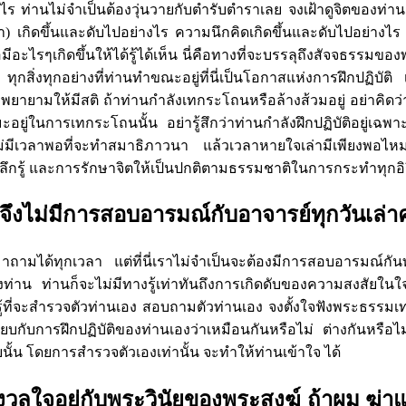
 ท่านไม่จำเป็นต้องวุ่นวายกับตำรับตำราเลย จงเฝ้าดูจิตของท่านเ
า) เกิดขึ้นและดับไปอย่างไร ความนึกคิดเกิดขึ้นและดับไปอย่างไร อย่
่อมีอะไรๆเกิดขึ้นให้ได้รู้ได้เห็น นี่คือทางที่จะบรรลุถึงสัจจธรรมข
สิ่งทุกอย่างที่ท่านทำขณะอยู่ที่นี่เป็นโอกาสแห่งการฝึกปฏิบัติ 
 พยายามให้มีสติ ถ้าท่านกำลังเทกระโถนหรือล้างส้วมอยู่ อย่าคิด
รมะอยู่ในการเทกระโถนนั้น อย่ารู้สึกว่าท่านกำลังฝึกปฏิบัติอยู่เฉพา
ม่มีเวลาพอที่จะทำสมาธิภาวนา แล้วเวลาหายใจเล่ามีเพียงพอ
ลึกรู้ และการรักษาจิตให้เป็นปกติตามธรรมชาติในการกระทำทุกอิ
ึงไม่มีการสอบอารมณ์กับอาจารย์ทุกวันเล่า
าถามได้ทุกเวลา แต่ที่นี่เราไม่จำเป็นจะต้องมีการสอบอารมณ์กั
ท่าน ท่านก็จะไม่มีทางรู้เท่าทันถึงการเกิดดับของความสงสัยในใจ
ียนรู้ที่จะสำรวจตัวท่านเอง สอบถามตัวท่านเอง จงตั้งใจฟังพระธรรม
ียบกับการฝึกปฏิบัติของท่านเองว่าเหมือนกันหรือไม่ ต่างกันหรือ
งสัยนั้น โดยการสำรวจตัวเองเท่านั้น จะทำให้ท่านเข้าใจ ได้
ังวลใจอยู่กับพระวินัยของพระสงฆ์ ถ้าผม ฆ่า