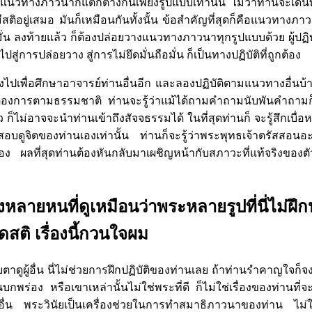
วทางภาวนาก็แตกต่างกันเพียงรูปแบบเท่านั้น ไม่ว่าท่านจะเดิน
มีสติอยู่เสมอ มันก็เหมือนกันทั้งนั้น ข้อสำคัญที่สุดก็คือแนวทางภา
มั่น ลงท้ายแล้ว ก็ต้องปล่อยวางแนวทางภาวนาทุกรูปแบบด้วย ผู้ปฏิบั
ู่การปล่อยวาง สู่การไม่ยึดมั่นถือมั่น ก็เป็นทางปฏิบัติที่ถูกต้อง
ปเพื่อศึกษาอาจารย์ท่านอื่นอีก และลองปฏิบัติตามแนวทางอื่นบ้
มต้องการตามธรรมชาติ ท่านจะรู้ว่าแม้ได้ถามคำถามนับพันคำถามก็แ
 ก็ไม่อาจจะนำท่านเข้าถึงสัจจธรรมได้ ในที่สุดท่านก็ จะรู้สึกเบื่อห
ดูจิตของท่านเองเท่านั้น ท่านก็จะรู้ว่าพระพุทธเจ้าตรัสสอนอะ
ผลที่สุดท่านต้องหันกลับมาเผชิญหน้ากับสภาวะที่แท้จริงของตั
หลายหนที่ดูเหมือนว่าพระหลายรูปที่นี่ไม่ฝึกป
สติ เรื่องนี้กวนใจผม
ับตาดูผู้อื่น นี่ไม่ช่วยการฝึกปฏิบัติของท่านเลย ถ้าท่านรำคาญใจ
นบกพร่อง หรือเขาเหล่านั้นไม่ใช่พระที่ดี ก็ไม่ใช่เรื่องของท่านที่
อื่น พระวินัยเป็นเครื่องช่วยในการทำสมาธิภาวนาของท่าน ไม่ใช