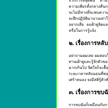
จากการหลุดพ้น ท่านจ
ความเพียรทั้งกลางคืนก
จะไม่มีทางที่จะพบควา
จะฝึกปฏิบัติมานานเท่าใ
อยากเสีย จงเฝ้าดูจิตและ
หรือในการรู้แจ้ง
๒. เรื่องการหล
อย่าถามผมเลย ผมตอบให
ท่านเฝ้าดูและรู้จักตั
มากเกินไป จิตใจก็จะตื้
ระยะเวลาหลับนอนที่พอเห
เศร้าหมอง จงมีสติรู้ตัวทั
๓. เรื่องการขบ
การขบฉันก็เหมือนกับก