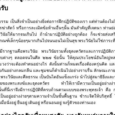
รับ
รรม เป็นสิ่งจำเป็นอย่างยิ่งต่อการฝึกปฏิบัติของเรา แต่ท่านต้องไม่
่าสัตว์ หรือการละเมิดข้อห้ามอื่นๆนั้น มันสำคัญที่เจตนา ท่านย่อ
ระวินัยให้มากจนเกินไป ถ้านำมาปฏิบัติอย่างถูกต้อง ก็จะช่วยส่งเส
เกณฑ์เล็กๆน้อยๆมากเกินไปจนนอนไม่เป็นสุข พระวินัยไม่ใช่ภาระที
นี่มีรากฐานคือพระวินัย พระวินัยรวมทั้งธุดงควัตรและการปฏิบั
บต่างๆ ตลอดจนในศีล ๒๒๗ ข้อนั้น ให้คุณประโยชน์อันใหญ่หลว
พะวงว่าจะต้องทำตนอย่างไร ดังนั้นท่านก็หมดเรื่องต้องครุ่นคิด 
้วยกันอย่างกลมกลืน และชุมชนก็ดำเนินไปอย่างราบรื่น ลักษณะภ
น พระวินัยและศีลธรรม เป็นบันไดอันแข็งแกร่ง นำไปสู่สมาธิยิ่งและ
นัยของพระสงฆ์และธุดงควัตร ทำให้เรามีความเป็นอยู่อย่างง
ั้นที่นี่เราจึงมีการปฏิบัติที่ครบถ้วนตามแบบของพระพุทธเจ้า คือ
นอยู่อย่างง่ายๆตามความจำเป็นขั้นพื้นฐาน ชำระจิตให้บริสุทธิ์
่อนั่งอยู่ ยืนอยู่ เดินอยู่ หรือนอนอยู่ จงรู้ตัวของท่านเอง