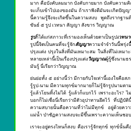
มาก คือบังคับลมมาก บังคับกายมาก บังคับความคิดมาก 
จะเก็บเข้าไปเองของมัน ถ้าเราฟังดีมันจะเกิดปัญญา
นี้ความรู้จึงจะเกิดขึ้นในความสงบ พูดถึงรากฐานที่เร
ขันธ์ ๕ รูป เวทนา สัญญา สังขาร วิญญาณ
รูป
ก็ได้แก่สภาวะที่เรามองเห็นด้วยตาเป็นรูป
เวทนา
รูปนี้จิตเป็นคนที่จะรู้จัก
สัญญา
ความจำจำวันนี้พรุ่ง
ปรุงแต่ง ปรุงในสิ่งที่มันเหมาะสม ในสิ่งที่ไม่เหมา
หลายเหล่านี้เป็นเรื่องปรุงแต่ง
วิญญาณ
ผู้รู้ซึ่งนาม
มันรู้ นี่เรียกว่าวิญญาณ
ย่นย่อทั้ง ๕ อย่างนี้ว่า มีกายกับใจเท่านี้เองใจคือ
รู้รูป-นาม มีความทุกข์มากมายก็ไม่รู้จักรูปนามตามคว
รู้แล้วโยนทิ้งไม่ได้ รู้แล้วก็แบกไว้ เพราะอะไร? ไม่ร
บอกก็ไม่เชื่อนี่เรียกว่ามีตัวอุปาทานยึดไว้ ที่ปฏิบัต
ความสบายนั้นคือความที่ว่าไม่มีทุกข์ อยู่ด้วยค
แม่น้ำ ป่าชัฏความสงบจะมีขึ้นเพราะความเห็นชอ
เราจะอยู่ตรงไหนก็สงบ คือเรารู้จักทุกข์ ทุกข์นั้