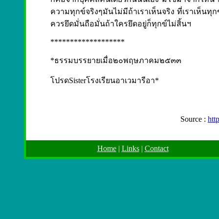
ความทุกข์จริงๆมันไม่มีถ้าเราเห็นจริง ที่เราเห็นทุกข์
ควรยึดมั่นถือมั่นถ้าใครยึดอยู่ก็ทุกข์ไม่สิ้นฯ
*******************
*ธรรมบรรยายเมื่อ๒๐พฤษภาคม๒๕๓๓
โปรดSisterโรงเรียนอาเวมารีอา*
Source :
htt
Home
|
Links
|
Contact