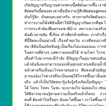
เกิดปัญญาหรือญาณต่างๆตรงนี้สติมันมากขึ้น เราทำไปถ
ติดต่อกันนี้ตลอดเวลาเมื่อมีความรู้สึกติดต่ออยู่ตล
มันก็รู้จัก มันคนละอย่างกัน ทางกายกับจิตมันจะแย
ทำการงานก็มีสติอันนี้ทำให้มีปัญญาเกิดมากที่สุด ไม่ว
การกระทำต้องฝืนธรรมชาติบ้าง เพราะความจริงมันเ
มันมีเวลาขยัน ขี้เกียจ ทำเพียรด้วยสัจจะ เราทำเรื่
ทีนี้จิตจะเป็นอย่างนี้ เรื่องทำทุกวัน บางทีสงบบา
สมาธิยังเป็นอนิจจังอยู่ เป็นเรื่องไม่แน่นอนนะ
ในสถานที่ต่างๆ แต่ความสงบมีได้ ส่วนโลภ โกรธ หล
เมื่อทำไปมากๆจะมีกำลัง มีปัญญาในอุบายสงบอั
แล้วมันนิ่งจะสามารถมองเห็นทุกอย่างๆเหมือนน้
หน้าตาหรือเห็นอะไรหลายๆอย่าง คือสงบด้วยปัญญ
อารมณ์อะไรต่างๆที่จะเป็นเหตุให้โกรธขึ้นมานั้นเ
จริง แล้วก็เป็นวิปัสสนารู้แจ้งรู้จริงเกิดเป็นปัญญ
ได้ โลภะ โทสะ โมหะ จะเบาลงไป น้อยลงไป เช่นเร
ได้พิจารณาจนรู้ตามความเป็นจริงแล้วก็สงบ การรู้อ
คงที่ ต้องทำไปเรื่อยๆ มันจะโตขึ้นมา เราโตขึ้นมาก
ก็คือจากบุคคลคนเดียวกันนั่นเอง มิใช่มาจากไหน 