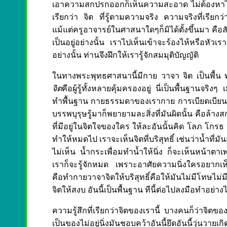
เอาความสกปรกออกก็เห็นความสะอาด ไม่ต้องหาไกล อยู
เรียกว่า จิต ที่รู้ตามความจริง ความจริงที่เรียกว่
แม้แต่ครูอาจารย์ในศาสนาใดๆก็มิได้ตั้งขึ้นมา คือส
เป็นอยู่อย่างนั้น เราไปเห็นเข้าจะร้องไห้หรือหั
อย่างนั้น ท่านจึงฝึกให้เรารู้จักสมมุติบัญญัติ
ในทางพระพุทธศาสนานี้มีกาย วาจา จิต เป็นพื้น 
จิต
คือผู้รู้ทั้งหลายคุ้มครองอยู่ นี่เป็นพื้นฐานจ
ทำพื้นฐาน กายธรรมดาของเรากาย การเบียดเบียนฆ่
บรรพบุรุษรู้มาก็พยายามละสิ่งที่มันผิดนั้น คือล้า
ที่มีอยู่ในจิตใจของใคร ให้ละอันนั้นคิด โลภ โกร
ทำให้หมดไป เราจะเห็นจิตที่บริสุทธิ์ เช่นว่าน้ำที่
ไม่เห็น น้ำกระเพื่อมทำน้ำให้นิ่ง ก็จะเห็นหน้าตาเ
เราก็จะรู้จักหมด เพราะอาศัยความนิ่งใครอยากเห็น
คือทำกายวาจาจิตให้บริสุทธิ์คือให้มันไม่มีโทษไม่
จิตให้สงบ อันนี้เป็นพื้นฐาน ทีนี้ต่อไปลงมือทำอย่าง
ความรู้สึกที่เรียกว่าจิตของเรานี้ บางคนก็ว่าจิตขอ
เป็นของไม่อยู่นิ่งมันชอบคว้าอันนี้ยึดอันนี้วุ่นวาย