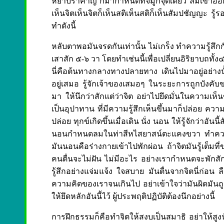
หยาบรำคาญ ก็มากำหนดที่จมูกจุดเดียว ลมเข้าออก
เห็นจิตเห็นจิตก็เห็นสติเห็นสติก็เห็นสัมปชัญญะ รู้
ทำดังนี้
หลับตาพอมันจรดกันเท่านั้น ไม่เกร็ง ทำความรู้สึ
เสาสัก ๕-๖ วา โดยทำเช่นนี้เพื่อเปลี่ยนอิริยาบถทั้ง
นี่คือต้นทางกลางทางปลายทาง เดินไปมาอยู่อย่างนั้
อยู่เสมอ รู้จักเจ้าของเสมอๆ ในระยะการถูกบังคับของผ
มา ให้นึกว่าสักแต่ว่าจิต อย่าไปยึดมั่นในความเ
เป็นอุปาทาน ที่มีความรู้สึกเห็นขึ้นมาก็ปล่อย ความดี
ปล่อย ทุกข์เกิดขึ้นเมื่อเดิน นั่ง นอน ให้รู้จักว่าอั
นอนกำหนดลมในท่าสีหไสยาสน์ตะแคงขวา ทำความร
มันนอนคือร่างกายเข้าไปพักผ่อน ถ้าจิตมันรู้เต็มที่ขอ
คนตื่นจะไม่ฝัน ไม่มีอะไร อย่างเรากำหนดจะพักสัก ๒ 
รู้สึกอย่างแจ่มแจ้ง ใจสบาย มันตื่นจากจิตนี่ก่อน ลื
ความคิดของเราจนเกินไป อย่าเข้าใจว่ามันผิดมันถูก 
ให้ยึดหลักอันนี้ไว้ ผู้ประพฤติปฏิบัติต้องนึกอย่างนี้
การฝึกธรรมก็คือทำจิตให้สงบเป็นสมาธิ อย่าให้สูงน