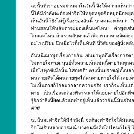
ฉะนั้นที่เราอบรมผ่านมาในวันนี้ จึงให้ความเห็นว
นี้ให้มีกำลังจะต้องทำจิตให้หยุดหยุดคิดหยุดนึกหยุด
เห็นอันนี้ก็ยังไม่รู้เรื่องของอันนี้ บางคนจะเห็นว่
ท่านสอนให้หลับตาจะมองเห็นแค่ไหน" คำพูดเช่นนี
ไกลแค่ไหน ถ้าเราหลับตาแล้วพิจารณาทางจิตล่ะจะเ
อะไรเปรียบ นึกเมื่อไรก็เห็นทันที นี่วิสัยของผู้นั่งหล
อันหนึ่งมาพูดเรื่องกายกัน เช่นมาพูดถึงเรื่องการตา
ไม่หายใจ
ตาย
มนุษย์ทั้งหลายเห็นเช่นนี้ตายกันทุ
เมื่อไรทุกข์เมื่อนั้น โศกเศร้า ตรงนั้นปราชญ์ทั้งห
คนตายเดินได้คนตายพูดได้คนตายหายใจได้ เคยเห็นไ
ไม่เห็นตายก็ไกลมากจากความจริง เราก็จะเห็นแต่ว่า
ตาย เป็นเรื่องจะต้องพิจารณาให้แยบคายไปอีกท
รู้จักว่าสิ่งนี้ผิดแล้วแต่ทำอยู่เห็นแล้วว่าอันนี้มัน
ตาย
ฉะนั้นจะทำจิตให้มีกำลังนี้ จะต้องทำจิตใจให้มันหย
จิต ไม่รับหลายอารมณ์ บางคนนั่งคิดไปไหนก็ไม่รู้ 