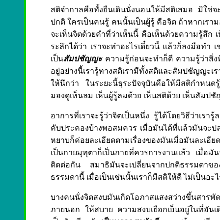
สติจำกาลคือทั้งยืนเดินนั่งนอนให้มีสติเสมอ มิใช่จะ
ปกติ ใครเป็นคนรู้ คนนั้นเป็นผู้รู้ คือจิต ถ้าหากเ
จะเห็นจิตด้วยคำที่ว่าเห็นนี้ คือเห็นด้วยความรู้สึก
ระลึกได้ว่า เราจะทำอะไรเดี๋ยวนี้ แล้วก็ลงมือทำ เ
เป็น
สัมปชัญญะ
ความรู้ก่อนจะทำก็ดี ความรู้ว่าสิ่งที่เ
อยู่อย่างนี้เรารู้ทางสติเรามีทั้งสติและสัมปชัญญะเ
ให้นึกว่า ในระยะนี้ธุระปัจจุบันคือให้มีสติกำห
มองดูเห็นลม เห็นผู้รู้ลมด้วย เห็นสติด้วย เห็นสัมปชั
อาการที่เราจะรู้ว่าจิตเป็นหนึ่ง รู้ได้โดยวิธีว่าเรา
คับประคองบ้างพอสมควร เมื่อมันได้ที่แล้วมันจะปล่
หยาบก็ค่อยละเอียดตามเรื่องของมันเมื่อมันละเอีย
เป็นกายมุทุตาก็เป็นกายที่ควรการงานแล้ว เมื่อมัน
ติดต่อกัน สมาธิมันจะเปลี่ยนจากปกติธรรมดาของเ
ธรรมดานี้ เมื่อเป็นเช่นนั้นเราก็มีสติให้ดี ไม่เป็นอะ
บางคนนั่งจิตสงบมันเกิดโอภาสแสงสว่างขึ้นสารพัด
ภายนอก ให้สบาย ความสงบเยือกเย็นอยู่ในที่อันเดีย