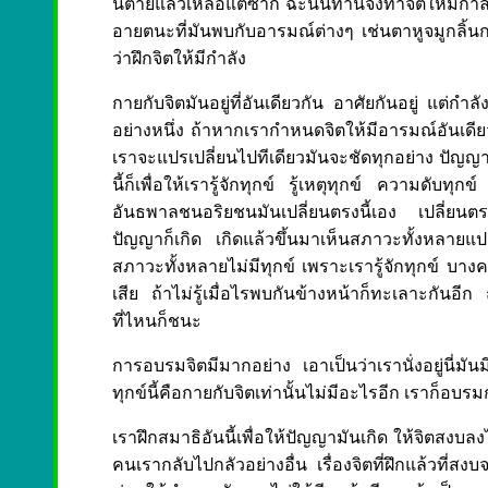
นี่ตายแล้วเหลือแต่ซาก ฉะนั้นท่านจึงทำจิตให้มีกำลัง มี
อายตนะที่มันพบกับอารมณ์ต่างๆ เช่นตาหูจมูกลิ้นกา
ว่าฝึกจิตให้มีกำลัง
กายกับจิตมันอยู่ที่อันเดียวกัน อาศัยกันอยู่ แต่
อย่างหนึ่ง ถ้าหากเรากำหนดจิตให้มีอารมณ์อันเดียวอย
เราจะแปรเปลี่ยนไปทีเดียวมันจะชัดทุกอย่าง ปัญญาจะเกิ
นี้ก็เพื่อให้เรารู้จักทุกข์ รู้เหตุทุกข์ ความดับ
อันธพาลชนอริยชนมันเปลี่ยนตรงนี้เอง เปลี่ยนต
ปัญญาก็เกิด เกิดแล้วขึ้นมาเห็นสภาวะทั้งหลายแ
สภาวะทั้งหลายไม่มีทุกข์ เพราะเรารู้จักทุกข์ บางคนกล
เสีย ถ้าไม่รู้เมื่อไรพบกันข้างหน้าก็ทะเลาะกันอีก ถ้
ที่ไหนก็ชนะ
การอบรมจิตมีมากอย่าง เอาเป็นว่าเรานั่งอยู่นี่มัน
ทุกข์นี้คือกายกับจิตเท่านั้นไม่มีอะไรอีก เราก็อบรมกาย
เราฝึกสมาธิอันนี้เพื่อให้ปัญญามันเกิด ให้จิตสงบล
คนเรากลับไปกลัวอย่างอื่น เรื่องจิตที่ฝึกแล้วที่สง