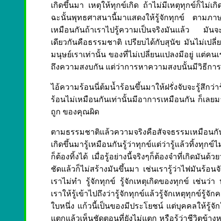
เกิดขึ้นมา เหตุให้ทุกข์เกิด ถ้าไม่มีเหตุทุกข์ก็ไม่
ฉะนั้นพุทธศาสนานี้มาแสดงให้รู้จักทุกข์ ตามภาษ
เหมือนกันถ้าเราไปรู้ความเป็นจริงมันแล้ว มันจะ
เดียวกันคือธรรมชาติ เปรียบได้กับสุนัข มันไม่เ
มนุษย์เราเท่านั้น ของที่ไม่เปลี่ยนแปลงมีอยู่ แต
ถึงความสงบกัน แต่ว่าการหาความสงบนั้นมีวิธีการต
ไอ้ความร้อนนี่ต้มน้ำร้อนขึ้นมาให้ฝรั่งจับจะรู้สึก
ร้อนไม่เหมือนกันเท่านั้นมีอาการเหมือนกัน ก็เล
ถูก ของคุณผิด
ตามธรรมชาติแล้วความจริงคือสัจจธรรมเหมือนกัน จ
เกิดขึ้นมารู้เหมือนกันรู้ว่าทุกข์แต่ว่ารู้แล้วทิ้งทุก
ก็ต้องทิ้งได้ เมื่อรู้อย่างนี้จริงๆก็ต้องจำที่เกิดมันด
ชัดแล้วก็ไม่สร้างมันขึ้นมา เช่นเรารู้ว่าไฟมันร้อนจับแ
เราไม่ทำ รู้จักทุกข์ รู้จักเหตุเกิดของทุกข์ เช่นว
เราให้รู้เข้าไปถึงว่ารู้จักทุกข์แล้วรู้จักเหตุทุกข์รู
ใบหนึ่ง แก้วนี้เป็นของมีประโยชน์ แต่บุคคลให้รู้จั
แตกแล้วเห็นชัดตอนที่ยังไม่แตก หรือรู้ว่าชีวิตข้างหน้