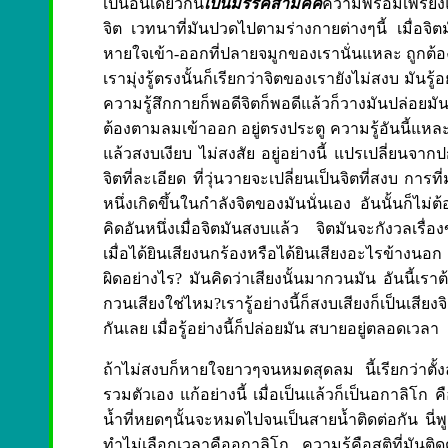
เป็นอันเดียวกัน
เป็นมรรคสามัคคี
ความพร้อมเพรียงแห
จิต เวทนาที่มันปวดไปตามร่างกายต่างๆนี้ เมื่อ
หายใจเข้า-ออกที่ปลายจมูกของเรานั่นแหละ ถูกต้องส
เรามุ่งรู้ตรงนั้นก็เรียกว่าจิตของเรายังไม่สงบ มันรู้
ความรู้สึกกายก็พอดีจิตก็พอดีแล้วก็วางมันปล่อยมัน
ต้องตามลมเข้าออก อยู่ตรงประตู ความรู้อันนี้แหละเรีย
แล้วสงบเงียบ ไม่สงสัย อยู่อย่างนี้ แปรเปลี่ยนจา
จิตที่ละเอียด ที่วุ่นวายจะเปลี่ยนเป็นจิตที่สงบ การท
หนึ่งเกิดขึ้นในกำลังจิตของมันนั่นเอง อันนั้นก็ไม่
คิดอันหนึ่งเมื่อจิตมันสงบแล้ว จิตมันจะกังวลเร
เมื่อได้ยินเสียงนกร้องหรือได้ยินเสียงอะไรข้างนอ
ผิดอย่างไร? มันคิดว่าเสียงนั้นมากวนมัน อันนี้เรา
กวนเสียงใช่ไหม?เรารู้อย่างนี้ก็สงบเสียงก็เป็นเสีย
กันเลย เมื่อรู้อย่างนี้ก็ปล่อยมัน สบายอยู่ตลอดเวลา
ถ้าไม่สงบก็หายใจยาวๆจนหมดสุดลม นี้เรียกว่าตั
รวมตัวเอง แก้อย่างนี้ เมื่อเป็นแล้วก็เป็นอกาลิโก ค
น้ำที่หยดๆนั้นจะหมดไปจนเป็นสายน้ำติดต่อกัน นี่พ
ทำไม่เลือกเวลาคืออกาลิโก ความรู้คือสติที่มันติด