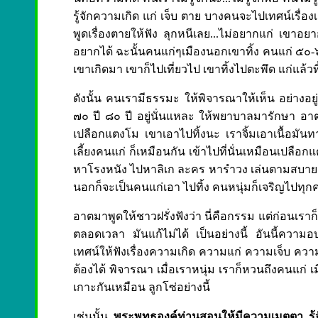
รู้จักความเกิด แก่ เจ็บ ตาย บางคนจะไปเทศน์เรื่อง
พูดเรื่องตายให้ฟัง ลุกหนีเลย...ไม่อยากแก่ เขาอยา
อยากได้ ฉะนั้นคนแก่ๆเมืองนอกเขาทิ้ง คนแก่ ๕๐-๖๐
เขาเกิดมา เขาก็ไปเที่ยวไป เขาทิ้งไปตะพึด แก่แล้วท
ดังนั้น คนเรามีธรรมะ ให้พิจารณาให้เห็น อย่างอยู
๗๐ ปี ๘๐ ปี อยู่นั่นแหละ ให้พยาบาลมารักษา อาต
เปลือกแตงโม เขาเอาไปทิ้งนะ เราจิ้มเอาเนื้อมันทา
เลี้ยงคนแก่ ก็เหมือนกัน เข้าไปที่นั่นเหมือนเปลือก
หาโรงหนัง ไปหาลิเก ละคร หารำวง เล่นตามสบาย ไอ
นอกก็จะเป็นคนแก่เอา ไปทิ้ง คนหนุ่มก็เจริญไปทุกค
อาตมาพูดให้ชาวฝรั่งฟังว่า นี่คือกรรม แต่ก่อนเราก็ 
ตลอดเวลา มันแก้ไม่ได้ เป็นอย่างนี้ อันนี้ความอบ
เทศน์ให้ฟังเรื่องความเกิด ความแก่ ความเจ็บ ควา
ต้องได้ พิจารณา เมื่อเราหนุ่ม เราก็หวนถึงคนแก่ เ
เกาะกันเหมือน ลูกโซ่อย่างนี้
เช่นนั้น
พระพุทธองค์ท่านสอนให้มีความเมตตา รู้จั