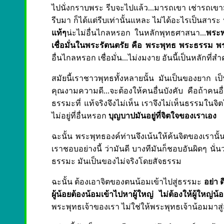
ไปนั่งกราบพระ รีบจะไปแล้ว...มารถเขา เช่ารถเขามา ก็
รีบมา ก็ได้แต่รีบเท่านั้นแหละ ไม่ได้อะไรเป็นสาร
แท้ๆ
น่ะไม่อื่นไกลหรอก ในหลักพุทธศาสนา...
พระพ
เชื่อมั่นในพระรัตนตรัย คือ พระพุทธ พระธรรม พระ
อื่นไกลหรอก เชื่อมั่น...ไม่งมงาย อันนี้เป็นหลักที่ส
สมัยนี้เราชาวพุทธทั้งหลายนั้น มันเป็นของยาก เ
คุณงามความดี...จะต้องให้คนอื่นบังคับ คือถ้าคนอื
ธรรมะที่ แท้จริงจึงไม่เห็น เราจึงไม่เห็นธรรมในจิ
ไม่อยู่ที่อื่นหรอก
บุญบาปมันอยู่ที่จิตใจของเราเอง
ฉะนั้น พระพุทธองค์ท่านจึงเน้นให้ค้นจิตของเรานั้น
เราชอบอย่างนี้ ว่ามันดี บางทีมันก็ชอบอันผิดๆ นั
ธรรมะ มันเป็นของไม่จริงโดยสัจธรรม
ฉะนั้น ต้องเอาจิตของตนน้อมเข้าไปสู่ธรรมะ
อย่า 
ผู้น้อยต้องน้อมเข้าไปหาผู้ใหญ่ ไม่ต้องให้ผู้ใหญ่น้
พระพุทธเจ้าของเรา ไม่ใช่ให้พระพุทธเจ้าน้อมมาสู