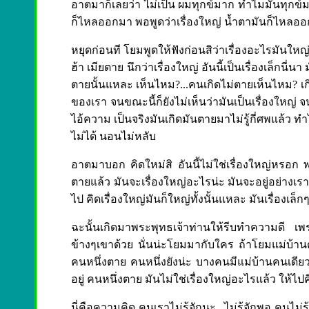
อาตมาก็เลยว่า ไม่เป็น ผมทุกข์มาก ทำไมมันทุกข์มาก 
ก็ไหลออกมา พอพูดว่าเรื่องใหญ่ น้ำตามันก็ไหลออ
หยุดก่อนที โยมพูดให้ฟังก่อนสิว่าเรื่องอะไรมันใ
ฮ้า เมียตาย นึกว่าเรื่องใหญ่ อันนี้เป็นเรื่องเล็กน
ตายนั้นแหละ เห็นไหม?...คนเกิดไม่ตายเห็นไหม? เกิด
ของเรา จนขณะนี้ก็ยังไม่เห็นว่ามันเป็นเรื่องใหญ่ 
ไอ้ความ เป็นจริงมันเกิดมันตายมาไม่รู้กี่ศพแล้ว ทำ
ไม่ได้ นอนไม่หลับ
อาตมาบอก คิดใหม่สิ อันนี้ไม่ใช่เรื่องใหญ่หรอก 
ตายแล้ว มันจะเรื่องใหญ่อะไรน่ะ มันจะอยู่อย่างเรา 
ไป คิดเรื่องใหญ่มันก็ใหญ่ทั้งนั้นแหละ มันเรื่องเล็
ฉะนั้นเกิดมาพระพุทธเจ้าท่านให้รีบทำความดี เพราะ
ข้างๆเขาด้วย นั่นน่ะโยมมากับใคร ถ้าโยมแม่บ้านต
คนหนึ่งตาย คนหนึ่งยังน่ะ บางคนมีแม่บ้านคนเดีย
อยู่ คนหนึ่งตาย มันไม่ใช่เรื่องใหญ่อะไรแล้ว ให้ไปค
นี่คือความคิด คนเราไม่รู้จักนะ...ไม่รู้จักพอ คนไม่รู้จ