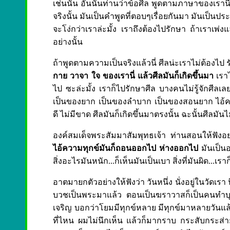
เช่นนั้น อันนั้นท่านว่าข้อศีล พูดตามภาษาของเรานี
จริงนั้น มันเป็นคำพูดที่ตอบๆเรื่อยกันมา มันเป็นปร
จะโง่กว่าเราล่ะมั้ง เราถึงต้องไปรักษา ถ้าเราเพ
อย่างนั้น
ถ้าพูดตามความเป็นจริงแล้วนี่ ศีลน่ะเราไม่ต้องไป 
กาย วาจา ใจ ของเรานี่ แล้วศีลมันก็เกิดขึ้นมา
เราไ
ไป ซะล่ะมั้ง เราก็ไปรักษาศีล บางคนไม่รู้จักศีล
เป็นของยาก เป็นของลำบาก เป็นของสอนยาก ไอ้ความ
ดี ไม่มีขาด ศีลมันก็เกิดขึ้นมาตรงนั้น ฉะนั้นศีลมัน
องค์สมเด็จพระสัมมาสัมพุทธเจ้า ท่านสอนให้ฟังอย
ไอ้ความทุกข์มันก็ถอนออกไป ห่างออกไป
มันเป็นอย
สิ่งอะไรมันหนัก...ก็เห็นมันเป็นเบา สิ่งที่มันผิด...เราก
อาตมายกตัวอย่างให้ฟังว่า วันหนึ่ง นั่งอยู่ในวัด
บวชเป็นพระมาแล้ว ตอนเป็นฆราวาสก็เป็นคนทำบุ
เจริญ บอกว่าโยมมีทุกข์หลาย มีทุกข์มาหลายวันแล้ว
ที่ไหน ผมไม่นึกเห็น แล้วก็มากราบ กระสับกระส