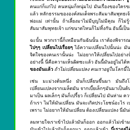
คนแก่ก็แก่ไป คนหนุ่มก็หนุ่มไป มันเรื่องของใครข
แล้ว หลักธรรมขององค์สมเด็จพระสัมมาสัมพุทธเจ้าขอ
พ่อแม่ เท่านั้น ถ้าเลี้ยงมาไม่มีบุญไม่มีคุณ ก็ไม
สัมมาสัมพุทธเจ้า แก่ขนาดไหนก็ไม่ทิ้งกัน อันนี้เ
ฉะนั้น พวกเรานี้ก็เหมือนกันฉันนั้น เราต้องพิจ
ไปๆๆ เปลี่ยนไปเรื่อยๆ
ไอ้ความเปลี่ยนไปนั้นน่ะ มัน
จิตใจของคนเรานั้นน่ะ ไม่อยากให้เปลี่ยนไปอย่างนั
อย่างนี้ นี่คือความเห็นผิดซะแล้ว อันนี้มันอยู่ไม่ได้ห
ของมันแล้ว
ถ้าไม่เปลี่ยนแปลง คนเราอยู่ในโลกนี้ไม
เช่น มะม่วงต้นหนึ่ง มันก็เปลี่ยนขึ้นมา มัน
เปลี่ยนแปลงจากเมล็ดมัน จากเบี้ยเล็กๆมันมาเป็นต้
มาเป็น ผลเล็กๆ มันก็เปรี้ยว ก็เปลี่ยนไป มันห่าม ค
ถ้าเรา ไม่ให้มันเปลี่ยน มันจะเกิดประโยชน์อะไร เปร
เพราะ ไม่อยากให้มันเปลี่ยน ต้องเปลี่ยนแปลง นี่มัน
ลมหายใจเราเข้าไปแล้วมันก็ออก ออกแล้วไม่เข้าม
มันเข้าไปแล้วมันก็ออกมา ออกแล้วเข้า
นี่เราอยู