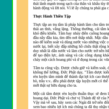
thái lành mạnh trong sạch của thân và khẩu tùy 
hành động và lời nói. Vì lẽ ấy chúng ta phải gia
Thực Hành Thiền Tập
Thực tập an trụ tâm là pháp hành làm cho tâm t
thái an tĩnh, vắng lặng.
Thông thường, cái tâm k
khó điều khiển.
Tâm bay nhảy điê
n cuồng hoang
đ
ầu nầy đầu kia, tìm đến nơi thấp nhất.
Mặc dầu v
nào để kiểm soát và dùng nước vào những việc có
nước lại, biết xây đắp những hồ chứa thật rộng l
duy nhất là dẫn nước và làm cho nước trở nên 
để tạo điện lực, ánh sáng và các công dụng khá
chảy một cách hoang phí và ứ đ
ọng trong các vũ
Tâm ta cũng vậy. Ðược chứa giữ và kiểm soát, đư
không thể lường. Ðức Phật dạy, "Tâm đ
ược kiể
rèn luyện tâm mình để thành đạt lợi ích cao thư
bò, trâu v.v.. đ
ều phải được tập luyện mới có thể
mới thật sự hữu dụng cho ta.
Một cái tâm được rè
n
luyện thuần thục sẽ đem l
hoang dại. Ðức Phật và chư vị Thánh đệ tử của 
Vậy mà về sau, hãy xem các Ngài đã trở nên đối 
xem bao nhiêu lợi ích mà chúng ta đã thọ nhận 