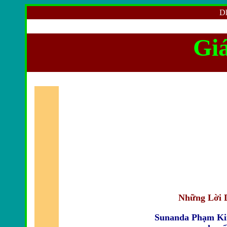
Dh
Gi
Những Lời
Sunanda Phạm Ki