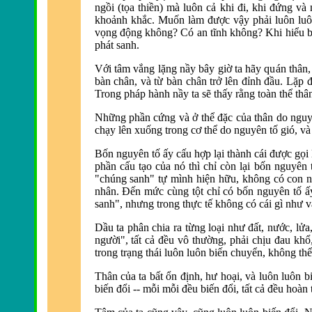
ngồi (tọa thiền) mà luôn cả khi đi, khi đứng và
n
khoảnh khắc. Muốn làm được vậy phải luôn luô
vọng động không?
Có an tĩnh không? Khi hiểu bi
phát sanh.
Với tâm vắng lặng nầy bây giờ ta hãy quán thân
bàn chân, và từ bàn chân trở lên đ
ỉnh đầu.
Lặp đ
Trong pháp hành nầy ta sẽ thấy rằng toàn thể th
Những phần cứng và ở thể đặc của thân do nguy
chạy lên xuống trong cơ thể do nguyên tố gió, và 
Bốn nguyên tố ấy cấu hợp lại thành cái được gọi 
phần cấu tạo của nó thì chỉ còn lại bốn nguyên
"chúng sanh" tự mình hiện hữu, không có con 
nhân. Ðến mức cùng tột chỉ có bốn nguyên tố ấy
sanh", nhưng trong thực tế không có cái gì
như v
Dầu ta phân chia ra từng loại như đất, nước, lửa
người", tất cả đều vô thường, p
hải chịu đau khổ
trong trạng thái luôn luôn biến chuyển, không th
Thân của ta bất ổn định, hư hoại, và luôn luôn bi
biến đổi -- mỗi mỗi đều biến đổi, tất cả đều hoà
n 