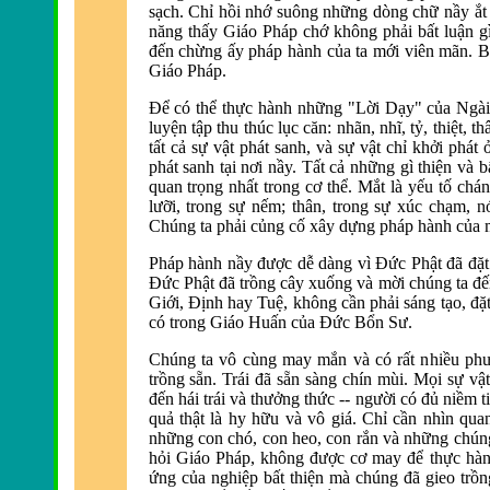
sạch. Chỉ hồi nhớ suông những dòng chữ nầy ắt k
năng thấy Giáo Pháp chớ không phải bất luận gì 
đến chừng ấy pháp hành của ta mới viên mãn. Bấ
Giáo Pháp.
Ðể có thể thực hành những "Lời Dạy" của Ngài
luyện tập thu thúc lục căn: nhãn, nhĩ, tỷ, thiệt,
tất cả sự vật phát sanh, và sự vật chỉ khởi phát 
phát sanh tại nơi nầy. Tất cả những gì thiện và 
quan trọng nhất trong cơ thể. Mắt là
yếu tố chánh
lưỡi, trong sự nếm; thân, trong sự xúc chạm, n
Chúng ta phải củng cố xây dựng pháp hành của 
Pháp hành nầy được dễ dàng vì Ðức Phật
đã đặt
Ðức Phật đã trồng cây xuống và mời chúng ta đ
ế
Giới, Ðịnh hay Tuệ, không cần phải sáng tạo, đ
ặ
có trong Giáo Huấn của Ðức Bổn Sư.
Chúng ta vô cùng may mắn và có rất nhiều ph
trồng sẵn. Trái đã
sẵn sàng chín mùi. Mọi sự vật
đến hái trái và thưởng thức -- người có đ
ủ niềm t
quả thật là hy hữu và vô giá. Chỉ cần nhìn qua
những con chó, con heo, con rắn và những chún
hỏi Giáo Pháp, không được cơ may để thực hà
n
ứng của nghiệp bất thiện mà chúng đã gieo trồ