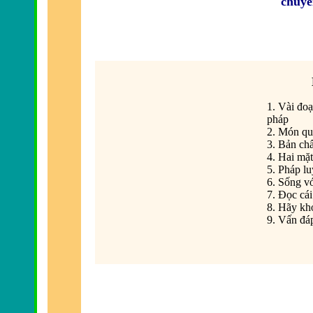
chuyể
1. Vài đoạ
pháp
2. Món qu
3. Bản chấ
4. Hai mặt
5. Pháp l
6. Sống vớ
7. Ð
ọc cái
8. Hãy kh
9. Vấn đá