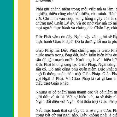
Dhamma
).
Phải giữ chánh niệm trong mỗi việc mà ta làm, b
nghiệp, thiện cũng như bất thiện, của mình. Hành
vời. Chỉ nhìn vào cuộc sống hằng ngày của ta 
chứng ngộ Chân Lý ấy. Và do nhờ vậy mà có một v
mọi người thực hành và chứng đ
ắc Chân Lý, chừn
Ðức Phật vẫn còn đây. Nghe vậy vài người sẽ lấy
thực hành Giáo Pháp!" Ðó là đường lối mà ta phả
Giáo Pháp mà Ðức Phật chứng ngộ là Giáo Pháp 
nước mạch trong lòng đ
ất, luôn luôn hiện hữu d
sâu để gặp mạch nước. Nước mạch vẫn hiện hữu
Ðức Phật không sáng tạo Giáo Pháp. Ngài cũng
sẵn có. Do nhờ công phu quán niệm Ðức Phật đã 
ngộ là thông suốt, thấu triệt Giáo Pháp. Giáo P
gọi Ngài là Phật. Và Giáo Pháp là cái gì làm 
thấu triệt Giáo Pháp.
Những ai có phẩm hạnh thanh cao và có niềm ti
giới đức và
từ bi. Với sự hiểu biết, ta sẽ thấy 
Ngài, đối diện với Ngài. Khi thấu triệt Giáo Pháp
Nếu thực hành thật sự đ
ầy đủ ta sẽ nghe được Ph
trong bất cứ oai nghi nào. Ðây không phải là đi