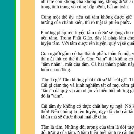
như trẻ con không cha không mẹ, không được ai 
trong tình trạng vô cùng bấp bênh, bất an toàn.
Cùng một thế ấy, nếu cái tâm không được giữ
hướng của chánh kiến, thì
rõ thật là phiền phức.
Phương pháp rèn luyện tâm mà Sư sẽ tặng cho 
nền tảng.
Trong Phật Giáo, đây là
pháp làm cho
luyện tâm.
Với tâm được rè
n luyện, quý vị sẽ quá
Con người gồm có hai thành phần: thân là một, v
thì mắt thịt có thể thấy. Còn "tâm" thì không có
"tâm nhãn", mắt của tâm. Cả hai thành phần nầy
luôn chao động.
Tâm là gì? Tâm không phải thật sự là "cái gì". T
Cái gì cảm thọ và kinh nghiệm tất cả mọi cảm g
"tâm" của quý vị cảm nhận và hiểu biết những gì S
đó là "tâm".
Cái tâm ấy không có thực chất hay tự ngã. Nó k
thôi! Nếu chúng ta rèn luyện, dạy dỗ cho cái t
khăn mà sẽ được thoải mái dễ chịu.
Tâm là tâm.
Những đối tượng của tâm là đối tượ
đối tượng của tâm. Nhằm hiểu biết rành rẽ cái tâm