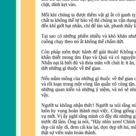
chặt, dính kẹt vào.
Mỗi khi chúng ta được thê
m vật gì ắt có ganh t
chất ta không thể tự bảo vệ thì chúng ta vận dụng
đến khí giới hạt nhân, chỉ để tà
n sát, phanh thây 
Tại sao có những phiền nhiễu và khó khăn như
cuồng chạy theo nó ắt không thể chấm dứt.
Còn pháp môn thực hành để giải thoát! Không 
khẩn thiết mong tì
m Ðạo và Quả và có nguyện v
Nhẫn nại là biết đủ và thỏa mãn với chút ít:
ít ăn
dứt những gì thuộc về thế gian.
Nếu mầm mống của những gì thuộc về thế gian
và rối loạn trong một vòng lẩn quẩn vô cùng tận
những quan kiến và những ý niệm, và nó sẽ nh
vậy.
Người ta không nhận thức! Người ta nói rằng mì
luôn hy vọng hoàn thành mọi việc.
Cũng giống n
vụ mới. Vị ấy nghĩ rằng mình có đ
ầy đủ những gi
trước đã làm. Ông ta nói, "Hãy nhìn xem! Chính t
d
ẹp cái nầy đi, đem cái kia lại, dọn dẹp tới lui, m
thật sự viên mãn hoàn thành.