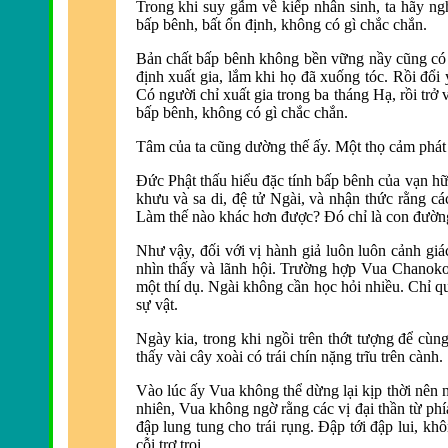
Trong khi suy gẫm về kiếp nhân sinh, ta hãy ngh
bấp bênh, bất ổn định, không có gì chắc chắn.
Bản chất bấp bênh không bền vững nầy cũng có 
định xuất gia, lắm khi họ đã xuống tóc. Rồi đổi 
Có người chỉ xuất gia tro
ng ba tháng Hạ, rồi trở v
bấp bênh, không có gì chắc chắn.
Tâm của ta cũng dường thế ấy. Một thọ cảm phát sa
Ðứ
c Phật thấu hiểu đặc tính bấp bê
nh của vạn hữ
khưu và sa di, đệ tử Ngài, và nhận thức rằng c
Làm thế nào khác hơn được? Ðó chỉ là con đường 
Như vậy, đối với vị hà
nh giả luôn luôn cảnh gi
nhìn thấy và lãnh hội. Trường hợp Vua Chanoko
một thí dụ. Ngài không cần học hỏi nhiều. Chỉ qu
sự vật.
Ngày kia, trong khi ngồi trên thớt tượng để cù
thấy vài cây xoài có trái chín nặng trĩu trên cành.
Vào lúc ấy Vua không thể dừng lại kịp thời nên 
nhiên, Vua không ngờ rằng các vị đ
ại thần từ phí
đập lung tung cho trái rụng. Ðập tới đập lui, kh
cỗi trơ trọi.