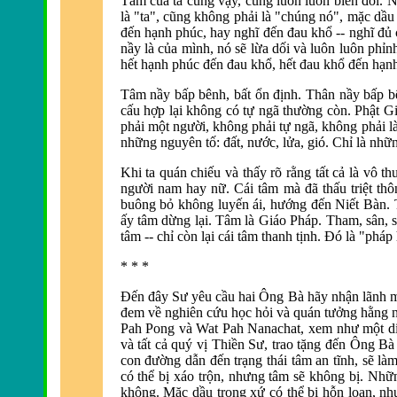
Tâm của ta cũng vậy, cũng luôn luôn biến đổi.
Nó
là "ta", cũng không phải là "chúng nó", mặc dầu
đến hạnh phúc, hay nghĩ đến đau khổ -- nghĩ đủ
nầy là của mình, nó sẽ lừa dối và luôn luôn phỉn
hết hạnh phúc đến đau khổ, hết đau khổ đến hạnh
Tâm nầy bấp bênh, bất ổn định. Thân nầy bấp bê
cấu hợp lại không có tự ngã thường còn. Phật Gi
phải một người, không phải tự ngã, không phải là
những nguyên tố:
đất, nước, lửa, gió.
Chỉ là nhữn
Khi ta quán chiếu và thấy rõ rằng tất cả là vô 
người nam hay nữ. Cái tâm mà đã thấu triệt thô
buông bỏ không luyến ái, hướng đến Niết Bàn. T
ấy tâm dừng lại. Tâm là Giáo Pháp. Tham, sân, s
tâm -- chỉ còn lại cái tâm thanh tịnh. Ðó là "pháp
* * *
Ðến đây Sư yêu cầu hai Ông Bà hãy nhận lãnh m
đem về nghiê
n cứu học hỏi và quán tưởng hằng 
Pah Pong và Wat Pah Nanachat, xem như một di 
và tất cả quý vị Thiền Sư, trao tặng đến Ông B
con đường dẫn đến trạng thái tâm an tĩnh, sẽ là
m
có thể bị xáo trộn, nhưng tâm sẽ không bị. Nhữn
không. Mặc dầu trong xứ có thể bị hỗn loạn, nh