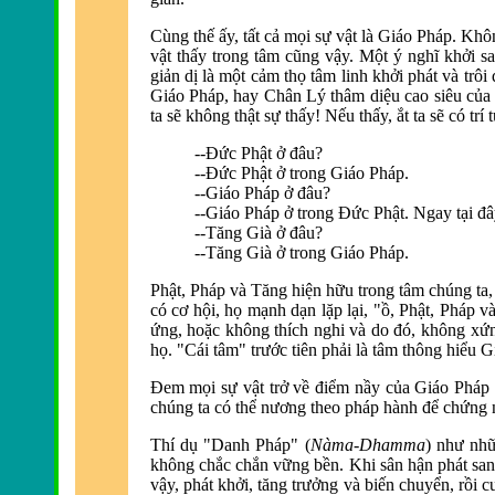
Cùng thế ấy, tất cả mọi sự vật là Giáo Pháp. Khô
vật thấy trong tâm cũng vậy. Một ý nghĩ khởi sa
giản dị là một cảm thọ tâm linh khởi phát và trôi
Giáo Pháp, hay Chân Lý thâm diệu cao siêu của
ta sẽ không thật sự thấy! Nếu thấy, ắt ta sẽ có tr
--Ðức Phật ở đâu?
--Ðức Phật ở trong Giáo Pháp.
--Giáo Pháp ở đâu?
--Giáo Pháp ở trong Ðức Phật. Ngay tại đây,
--Tăng Già
ở
đâu?
--Tăng Già
ở trong Giáo Pháp.
Phật, Pháp và Tăng hiện hữu trong tâm chúng ta, 
có cơ hội, họ mạnh dạn lặp lại, "ồ, Phật, Pháp 
ứng, hoặc không thích nghi và do đ
ó, không xứn
họ. "Cái tâm" trước tiên phải là tâm thông hiểu 
Ðem mọi sự vật trở về điểm nầy của Giáo Pháp ta
chúng ta có thể nương theo pháp hành để chứng 
Thí dụ "Danh Pháp" (
Nàma-Dhamma
) như nhữ
không chắc chắn vững bền. Khi sân hận phát sanh
vậy, phát khởi, tăng trưởng và
biến chuyển, rồi cu