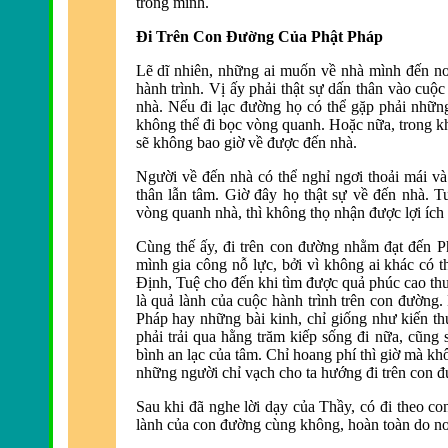
trong mình.
Ði Trên Con Ðường Của Phật Pháp
Lẽ dĩ nhiên, những ai muốn về nhà mình đ
ến nơ
hành trình. Vị ấy phải thật sự dấn thân vào cuộc
nhà
.
Nếu đi lạc đường họ có thể gặp phải nhữn
không thể đi bọc vò
ng quanh.
Hoặc nữa, trong k
sẽ không bao giờ về đ
ược đến nhà
.
Người về đến nhà
có thể nghỉ ngơi thoải mái và
thân lẫn tâm.
Giờ đây họ thật sự về đến nhà
. T
vòng quanh nhà, thì không thọ nhận đ
ược lợi ích
Cùng thế ấy, đi trên con đ
ường nhằm đạt đến Ph
mình gia công nỗ lực, bởi vì không ai khác có t
Ðịnh, Tuệ cho đến khi tìm được quả phúc cao thượ
là quả lành của cuộc hành trình trên con đường.
Pháp hay những bài kinh, chỉ giống như kiến t
phải trải qua hằng trăm kiếp sống đi nữa, cũng
bình an lạc của tâm. Chỉ hoang phí thì giờ mà k
những người chỉ vạch cho ta hướng đi trên con 
Sau khi đã
nghe lời dạy
của Thầy, có đi theo co
lành của con đường cùng không, hoàn toàn do nơ