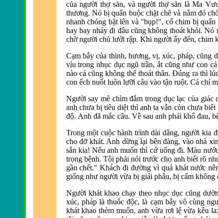
của người thợ săn, và người thợ săn là Ma Vươ
thương. Nó bị quấn buộc chặt chẽ và nằm đ
ó chờ
nhanh chóng bật lên và "bụp!", cổ chim bị quấn 
hay bay nhảy đ
i đâu cũng không thoát khỏi.
Nó r
chờ người chủ lưới rập.
Khi người ấy đến, chim 
Cạm bẫy của thinh, hương, vị, xúc, pháp, cũng d
víu trong nhục dục ngũ trần, ắt cũng như con c
nà
o cá cũng không thể thoát thân. Ðúng ra thì l
con ếch nuốt luôn lưỡi câu vào tận ruột. Cá chỉ 
Người say mê chìm đắm trong dục lạc của giác 
anh chưa bị tiêu diệt thì anh ta vẫn còn chưa bi
độ.
Anh đã
mắc câu.
Về sau anh phải khổ đau, b
Trong một cuộc hành trình dài dẳng, người kia đ
cho đỡ khát.
Anh dừng lại bên đàng, vào nhà xin
sẵn kia! Nếu anh muốn thì cứ uống đi. Màu nước
trọng bệnh. Tôi phải nói trước cho anh biết rõ 
gần chết."
Khách đi đường vì
quá khát nước nên
giống như người vừa bị giải phẫu, bị cấm không 
Người khát khao chạy theo nhục dục cũng dường 
xúc, pháp là thuốc độc, là cạm bẫy vô cùng n
khát khao thèm muốn, anh vừa rơi lệ vừa kêu l