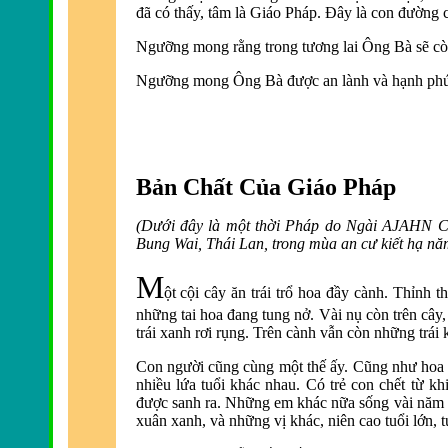
đã có thấy, tâm là Giáo Pháp. Ðây là con đường c
Ngưỡng mong rằng trong tương lai Ông Bà sẽ cò
Ngưỡng mong Ông Bà được an lành và hạnh phú
Bản Chất Của Giáo Pháp
(Dưới đây là
một thời Pháp do Ngài AJAHN CH
Bung Wai, Thái Lan, trong mùa an cư kiết hạ nă
M
ột cội cây ăn trái trổ hoa đầy cà
nh. Thỉnh t
những tai hoa đang tung nở. Và
i nụ còn trên cây
trái xanh rơi rụng. Trên cành vẫn còn những trái 
Con người cũng cùng một thế ấy. Cũng như hoa v
nhiều lứa tuổi khác nhau. Có trẻ con chết từ k
được sanh ra. Những em khác nữa sống vài nă
m 
xuân xanh, và những vị khác, niên cao tuổi lớn, 