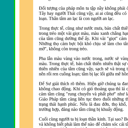
Ðối tượng của
pháp môn tu tập nầy không phải 
Tây hay người Thái cũng vậy, ai ai cũng đều có 
loạn. Thân tâm an lạc là con người an lạc.
Trong thực tế, cũng như nước mưa, bản chất thiê
trong trẻo một vài giọt màu, màu xanh chẳng h
của tâm cũng dường thế ấy. Khi vài "giọt" cảm 
Những thọ cảm bực bội khó chịu sẽ làm cho tâ
mờ", không còn trong trẻo.
Pha lẫn màu vàng vào nước trong, nước sẽ vàn
màu. Trong thực tế, bản chất thiên nhiên thật sự
thiên nhiên của tâm cũng vậy, sạch sẽ và trong 
nên rối ren cuồng loạn; tâm bị lạc lối giữa mê hồ
Ðể Sư giải thích rõ thêm.
Hiện giờ chúng ta đan
không chao động. Khi có gió thoảng qua thì lá 
cảm tâm cũng "rung chuyển và phất phơ" như lá, 
Giáo Pháp tâm càng liên tục theo đuổi những t
trạng thái hạnh phúc. Nếu là đ
au đớn, thọ khổ,
trư
ờng hợp, đà
ng nào tâm cũng bị khuấy động.
Cuối cùng người ta bị loạn thần kinh. Tại sao? 
và không biết phải làm thế nào đ
ể chăm sóc cái 