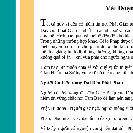
Vài Ðoạ
T
ất cả quý vị đều có niềm tin nơi Phật Giáo
Dạy của Phật Giáo -- nhất là
các nhà sư và các 
dạy một cách bao quát và mơ hồ đ
ến độ khó hiểu
Trong những trường hợp khác, Giáo Pháp được th
biệt chuyê
n môn làm cho phần đông khó lãnh hội
một lối giảng bình dị, thông thường, không q
không quá bí ẩn -- chỉ vừa phải cho người nghe 
Hôm nay Sư muốn chia sẻ với quý vị lời thuyế
Giáo Huấn mà Sư hy vọng sẽ có thể mang lợi ích
Người Có Ước Vọng Ðạt Ðến Phật Pháp
Người có ước vọng đạt đến Giáo Pháp của Ð
ứ
niềm tin vững chắc nơi Tam Bảo để là
m nền tảng
Phật, Buddha - Người giác ngộ, người thông suốt,
Pháp, Dhamma -
Các đặc tính của sự trong sạch,
Vì lẽ ấy, người có nguyện vọng tiến đ
ạt đến Ph