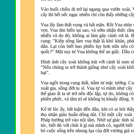
Vào buổi chiều đi trở lại ngang qua vườn xoài,
cây thì hết sức ngạc nhiên chỉ còn thấy những cây
Vua lấy làm thất vọng và bất mãn. Rồi Vua nhìn 
vẹn. Vua tìm hiểu tại sao, và sớm nhận thức rằn
nhiễu và do đó, không ai làm gãy cành rơi lá. 
cung: "Kiếp sống làm vua thật là khó khăn, phi
dân. Lại còn biết bao phiền lụy hơn nữa nếu 
quốc?" Mãi suy tư Vua không thể an giấc. Dầu c
Hình ảnh cây xoài không trái với cành lá sum sê
"Nếu chúng ta trở thành giống như cây xoài khôn
hại".
Vua ngồi trong cung thất, trầm tư mặc tưởng. Cu
xuất gia, sống đời tu sĩ. Vua tự ví mì
nh như cây 
thế gian ắt ta sẽ trở nên độc lập, tự do, không 
phiền phức, và tâm trí sẽ không bị khuấy động. Su
Kể từ lúc ấy, bất luận đến đâu, khi có ai hỏi th
thọ nhận giáo huấn dông dài. Chỉ một cây xoài
Pháp hướng trở vào nội tâm. Nhờ sự giác tỉnh nầ
túc, biết
đủ với chút ít gì
mà mình có, người biết t
bỏ cuộc sống trên nhung lụa của đời vương giả v