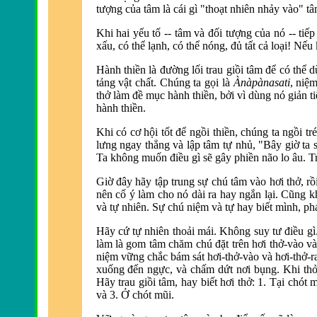
tượng của tâm là cái gì "thoạt nhiên nhảy vào" tâ
Khi hai yếu tố -- tâm và đối tượng của nó -- tiế
xấu, có thể lạnh, có thể nóng, đủ tất cả loại!
Nếu k
Hành thiền là đ
ường lối trau giồi tâm để có thể d
tảng vật chất. Chúng ta gọi là
Ànàpànasati
, niệ
thở làm đề mục hành thiền, bởi vì dùng nó giản t
hành thiền.
Khi có cơ hội tốt để ngồi thiền, chúng ta ngồi tré
lưng ngay thẳng và lập tâm tự nhủ, "Bây giờ ta 
Ta không muốn điều gì
sẽ gây phiền não lo âu. Tr
Giờ đây
hãy tập trung sự chú tâm vào hơi thở, rồ
nên cố ý làm cho nó dài ra hay ngắn lại. Cũng 
và tự nhiên. Sự chú niệm và tự hay biết mình, phát
Hãy cứ tự nhiên thoải mái.
Không suy tư điều gì
làm là gom tâm chă
m chú đặt trê
n hơi thở-vào v
niệm vững chắc bám sát hơi-thở-vào và hơi-thở-ra
xuống đến ngực, và
chấm dứt nơi bụng. Khi thở 
Hãy trau giồi tâm, hay biết hơi thở: 1. Tại chót
và 3. Ở chót mũi.