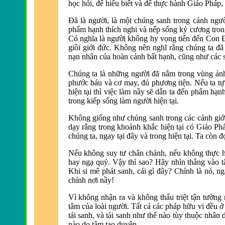
học hỏi, để hiểu biết và để thực hành Giáo Pháp,
Ðã là người, là một chúng sanh trong cảnh ngườ
phẩm hạnh thích nghi và nếp sống kỷ cương trong
Có nghĩa là người không hy vọng tiến đến Con
giồi giới đức. Không nên nghĩ rằng chúng ta đã
nạn nhân của hoàn cảnh bất hạnh, cũng như các s
Chúng ta là những người đã nằm trong vùng ả
phước báu và cơ may, đủ phương tiện. Nếu ta tự
hiện tại thì việc làm nầy sẽ dẫn ta đến phẩm hạn
trong kiếp sống làm người hiện tại.
Không giống như chúng sanh trong các cảnh giới
dạy rằng trong khoảnh khắc hiện tại có Giáo Phá
chúng ta, ngay tại đây và trong hiện tại. Ta còn đ
Nếu không suy tư chân chánh, nếu không thực hàn
hay ngạ quỷ. Vậy thì sao? Hãy nhìn thẳng vào t
Khi si mê phát sanh, cái gì đây? Chính là nó, n
chính nơi nầy!
Vì không nhận ra và không thấu triệt tận tường 
tâm của loài người. Tất cả các pháp hữu vi đ
ều ở
tái sanh, và
tái sanh như thế nào tùy thuộc nhân 
nào do tâm tạo duyên.