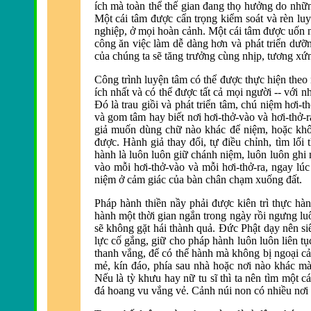
ích mà toàn thể thế gian đ
ang thọ hưởng do nhữn
Một cái tâm được cẩn trọng kiểm soát và
rèn luy
nghiệp, ở mọi hoàn cảnh.
Một cái tâm được uốn 
công ăn việc làm dễ dàng hơn và phát triển dưỡng
của chúng ta sẽ tăng trưởng cùng nhịp, tương xứn
Công trình luyện tâm có thể được th
ực hiện theo
ích nhất và có thể được tất cả mọi người -- với 
Ðó là trau giồi và phát triển tâm, chú niệm hơi-t
và gom tâm hay biết nơi hơi-thở-vào và hơi-t
giả muốn dùng chữ nào khác để niệm, hoặc khô
được. Hành giả thay đ
ổi, tự điều chỉnh, tì
m lối 
hành là luôn luôn giữ chánh niệm, luôn luôn ghi 
vào mỗi hơi-thở-vào và mỗi hơi-thở-ra, ngay lú
niệm ở cảm giác của bàn chân chạm xuống đất.
Pháp hành thiền nầy phải được kiên trì thực hành
hành một thời gian ngắn trong ngày rồi ngưng lu
sẽ không gặt hái thành quả. Ðức Phật dạy nên siê
lực cố gắng, giữ cho pháp hành luôn luôn liên tụ
thanh vắng, để có thể hành mà không bị ngoại c
mẻ, kín
đáo, phía sau nhà
hoặc nơi nào khác mà 
Nếu là tỳ khưu hay nữ tu sĩ thì ta nên tìm một c
đá hoang vu vắng vẻ. Cảnh núi
non có nhiều nơi 