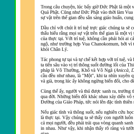
Trong câu chuyện, lúc bấy giờ Ðức Phật là một v
Quả Phật. Cũng như Ðức Phật vào thời làm Vua C
sự vật trên thế gian đều sẵn sàng giáo huấn, cung
Dầu chỉ với chút ít trí tuệ trực giác chúng ta sẽ
thấu hiểu rằng mọi sự vật trên thế gian là một vị
của thực tại. Với trí tuệ, không cần phải hỏi ai c
ngộ, như trường hợp Vua Chanokomum, bởi vì tấ
khỏi Chân Lý.
Tác phong tự tại và tự chế kết hợp với trí tuệ, và h
ta tiến sâu vào vị trí thông suốt đường lối của T
pháp là Vô Thường, Khổ và Vô Ngã (
Aniccà, 
cầu đều như nhau, là
"Một", khi ta nhìn xuyên q
và già, trong lúc ấy không ngừng biến đ
ổi, cho đ
Cùng thế ấy, người và thú được sanh ra, trưởng 
qua đời. Những biến đổi khác nhau xảy diễn vô s
Ðường của Giáo Pháp, tức nói lên đặc tính thiên 
Nếu giác tỉnh và thông suốt, nếu nghiên cứu học 
là thực tại. Vậy chúng ta sẽ thấy con người lu
ôn
cả mọi người, đều phải trải qua vòng quanh sanh 
in nhau. Như vậy, khi nhận thấy rõ ràng và tườn
gian.