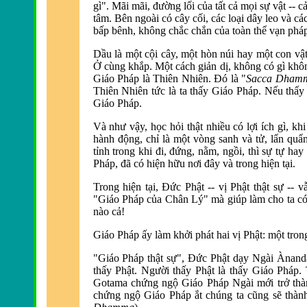
gì". Mãi mãi, đường lối của tất cả mọi sự vật -- cả
tâm. Bên ngoài có cây cối, các loại dây leo và cá
bấp bênh, không chắc chắn của toàn thể vạn pháp
Dầu là một cội cây, một hòn núi h
ay một con vật,
Ở cùng khắp. Một cách giản dị, không có gì khô
Giáo Pháp là Thiên Nhiên. Ðó là "
Sacca Dham
Thiê
n Nhiên tức là ta thấy Giáo Pháp. Nếu thấy
Giáo Pháp.
Và như vậy, học hỏi thật nhiều có lợi ích gì, k
hành động, chỉ là một vòng sanh và tử, lẩn quẩ
tỉnh trong khi đ
i, đứng, nằm, ngồi, thì
sự tự hay 
Pháp, đã có hiện hữu nơi đây và
trong hiện tại.
Trong hiện tại, Ðức Phật -- vị Phật thật sự -- 
"Giáo Pháp của Chân Lý" mà giúp làm cho ta có t
nào cả!
Giáo Pháp ấy làm khởi phát hai vị Phật: một trong
"Giáo Pháp thật sự", Ðức Phật dạy Ngài Ànand
thấy Phật. Người thấy Phật là thấy Giáo Pháp. 
Gotama chứng ngộ Giáo Pháp Ngài mới trở thàn
chứng ngộ Giáo Pháp ắt chúng ta cũng sẽ thành