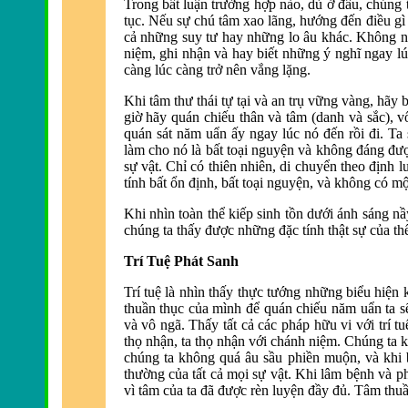
Trong bất luận trường hợp nào, dù ở đâu, chúng t
tục. Nếu sự chú tâm xao lãng, hướng đ
ến điều gì
cả những suy tư hay những lo âu khác.
Không ng
niệm, ghi nhận và hay biết những ý nghĩ ngay l
càng lúc càng trở nên vắng lặng.
Khi tâm thư thái tự tại và an trụ vững vàng, hãy
giờ hãy quán chiếu thân và tâm (danh và sắc), v
quán sát nă
m uẩn ấy ngay lúc nó đến rồi đi.
Ta s
làm cho nó là bất toại nguyện và không đ
áng đượ
sự vật. Chỉ có thiên nhiên, di chuyển theo định l
tính bất ổn định, bất toại nguyện, và
không có một
Khi nhìn toàn thể kiếp sinh tồn dưới ánh sáng n
chúng ta thấy đ
ược những đặc tính thật sự của thế
Trí Tuệ Phát Sanh
Trí tuệ là nhìn thấy thực tướng những biểu hiện
thuần thục của mình đ
ể quán chiếu năm uẩn ta s
và vô ngã. Thấy tất cả các pháp hữu vi với trí 
thọ nhận, ta thọ nhận với chánh niệm.
Chúng ta k
chúng ta không quá âu sầu phiền muộn, và khi 
thường của tất cả mọi sự vật. Khi lâm bệnh và ph
vì tâm của ta đã được rèn luyện đ
ầy đủ.
Tâm thuần