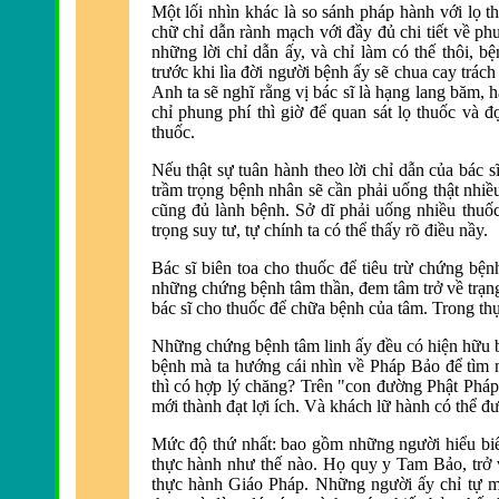
Một lối nhìn khác là so sánh pháp hành với lọ t
chữ chỉ dẫn rành mạch với đ
ầy đủ chi tiết về p
những lời chỉ dẫn ấy, và
chỉ làm có thế thôi, bệ
trước khi lìa đ
ời người bệnh ấy sẽ chua cay trác
Anh ta sẽ nghĩ rằng vị bác sĩ là hạng lang băm, 
chỉ phung phí thì giờ để quan sát lọ thuốc và đ
thuốc.
Nếu thật sự tuân hành theo lời chỉ dẫn của bác s
trầm trọng bệnh nhân sẽ cần phải uống thật nhiề
cũng đủ lành bệnh. Sở dĩ phải uống nhiều thuốc 
trọng suy tư, tự chính ta có thể thấy rõ điều nầy.
Bác sĩ biên
toa cho thuốc để tiê
u trừ chứng bện
những chứng bệnh tâm thần, đem tâm trở về trạng
bác sĩ cho thuốc để chữa bệnh của tâm. Trong th
Những chứng bệnh tâm linh ấy đều có hiện hữu 
bệnh mà ta hướng cái nhìn về Pháp Bảo để tìm 
thì có hợp lý chăng? Trên "con đ
ường Phật Pháp"
mới thành đạt lợi ích. Và khách lữ hành có thể
Mức độ thứ nhất:
bao gồm những người hiểu biết
thực hành như thế nào.
Họ quy y Tam Bảo, trở 
thực hành Giáo Pháp. Những người ấy chỉ tự m