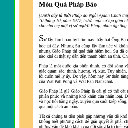
Món Quà Pháp Bảo
(Dưới đây là
thời Pháp do Ngài Ajahn Chah thuy
10 tháng 10, năm 1977, trước một cử tọa gồm nhữ
cho cha mẹ một vị sư người Pháp, nhân dịp ông 
S
ư lấy làm hoan hỷ hôm nay thấy hai Ông Bà 
học tại đây.
Nhưng Sư cũng lấy làm tiếc vì khôn
nhưng Giáo Pháp thì quả thật hiếm hoi.
Sư đã
c
nào khả dĩ thật sự dẫn đến thanh bình an tĩnh.
Ch
Pháp là một quốc gia phồn thịnh, có đời sống v
giác quan:
sắc, thinh, hương, vị, xúc. Tuy nhiên,
lôi cuốn mê ly ấy. Do vậy, hôm nay Sư thân tặ
của Wat Pah Pong và Wat Pah Nanachat.
Giáo Pháp là gì? Giáo Pháp là cái gì có thể cắ
phiền phức và những khó khăn của nhân loại. Ðó
và học hỏi hằng ngày, xuyên qua suốt kiếp sống,
qua một cách an toàn.
Tất cả chúng ta đều phải gặp những vấn đề khó
không biết phương cách để giải quyết ắt phải c
những vấn đề khó khăn của đời sống là
trí tuệ, v