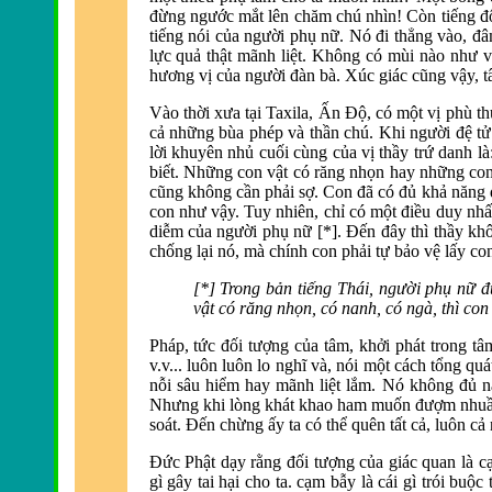
đừng ngước mắt lên chăm chú nhì
n! Còn tiếng đ
tiếng nói của người phụ nữ.
Nó đi thẳng vào, đ
lực quả thật mãnh liệt. Không có mùi nào như 
hương vị của người đàn bà. Xúc giác cũng vậy, tân
Vào thời xưa tại Taxila, Ấn Ðộ, có một vị phù thủ
cả những bùa phép và thần chú.
Khi người đệ tử
lời khuyên nhủ cuối cùng của vị thầy trứ danh là
biết.
Những con vật có răng nhọn hay những con 
cũng không cần phải sợ.
Con đã có đủ khả năng đ
con như vậy.
Tuy nhiên, chỉ có một điều duy nhấ
diễm của người phụ nữ [*]. Ðến đây thì thầy kh
chống lại nó, mà chính con phải tự bảo vệ lấy co
[*]
Trong bản tiếng Thái, người phụ nữ 
vật có răng nhọn, có nanh, có ngà
, thì co
Pháp, tức đối tượng của tâm, khởi phát trong tâ
v.v... luôn luôn lo nghĩ và, nói một cách tổng q
nỗi sâu hiểm hay mãnh liệt lắm.
Nó không đủ nă
Nhưng khi lòng khát khao ham muốn đượm nhuần tí
soát. Ðến chừng ấy ta có thể quên tất cả, luôn c
Ðức Phật dạy rằng đối tượng của giác quan là
gì gây tai hại cho ta. cạm bẫy là cái gì trói buộ