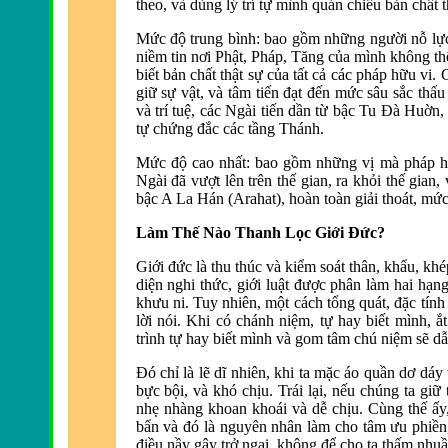
theo, và dùng lý trí tự mình quán chiếu bản chất
Mức độ trung bì
nh: bao gồm những người nỗ lự
niềm tin nơi Phật, Pháp, Tăng của mì
nh không th
biết bản chất thật sự của tất cả các pháp hữu v
giữ sự vật, và tâm tiến đ
ạt đến mức sâu sắc thấu 
và trí tuệ, các Ngài tiến dần từ bậc Tu Ðà Huờ
tự chứng đắc các tầng Thánh.
Mức độ cao nhất:
bao gồm những vị mà pháp hàn
Ngài đã vượt lên trên thế gian, ra khỏi thế gian
bậc A La Hán (Arahat), hoàn toàn giải thoát, mức
Làm Thế Nào Thanh Lọc Giới Ðức?
Giới đức là
thu thúc và kiểm soát thân, khẩu, kh
diện nghi thức, giới luật được phân là
m hai hạng:
khưu ni. Tuy nhiên, một cách tổng quát, đ
ặc tính
lời nói. Khi có chánh niệm, tự hay biết mình,
trình tự hay biết mình và gom tâm chú niệm sẽ dẫ
Ðó chỉ là lẽ dĩ nhiên, khi ta mặc áo quần dơ dá
bực bội, và khó chịu. Trái lại, nếu chúng ta gi
nhẹ nhàng khoan khoái và dễ chịu. Cùng thế ấy,
bẩn và đó là nguyên nhân làm cho tâm ưu phiề
đ
iều nầy gây trở ngại, không để cho ta thấm nhuầ