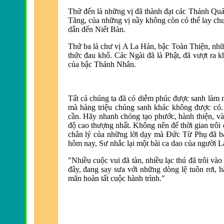
Thứ đến là những vị đã
thành đạt các Thánh Q
Tăng, của những vị nầy không cò
n có thể lay ch
dẫn đến Niết Bà
n.
Thứ ba là chư vị A La Hán, bậc Toàn Thiện, nh
thức đau khổ. Các Ngài đã là Phật, đã vượt ra k
của bậc Thánh Nhân.
Tất cả chúng ta đã có diễm phúc được sanh là
m n
mà hàng triệu chúng sanh khác không được có
cần. Hãy nhanh chóng tạo phước, hành thiện, v
độ cao thượng nhất.
Không nên để thời gian trôi
chân lý của những lời dạy mà Ðức Từ Phụ đã b
hôm
nay, Sư nhắc lại một bài ca dao của người Là
"Nhiều cuộc vui đã
tàn, nhiều lạc thú đã trôi v
đây, đang say sưa với những dò
ng lệ tuôn rơi,
mãn hoàn tất cuộc hành trình."