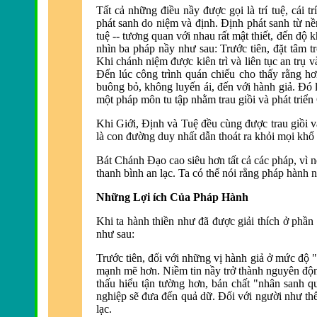
Tất
cả những điều nầy được gọi là
trí tuệ, cái 
phát sanh do niệm và định. Ðịnh phát sanh từ nề
tuệ -- tương quan vớ
i nhau rất mật thiết, đến độ k
nhìn ba pháp nầy như sau: Trước tiên, đ
ặt tâm t
Khi chánh niệm được kiê
n trì và liên tục an trụ
Ðến lúc công trình quán chiếu cho thấy rằng hơi
buông bỏ, không luyến ái, đến với hành giả. Ðó 
một pháp môn tu tập nhằm trau giồi và phát triển
Khi Giới, Ðịnh và Tuệ đều cùng được trau giồi v
là con đ
ường duy nhất dẫn thoát ra khỏi mọi khổ
Bát Chánh Ðạo cao siêu hơn tất cả các pháp, vì n
thanh bì
nh an lạc. Ta có thể nói rằng pháp hành n
Những Lợi ích Của Pháp Hành
Khi ta hành thiền như đã được giải thích ở phần
như sau:
Trước tiên, đối với những vị hành giả ở mức đ
ộ 
mạnh mẽ hơn.
Niềm tin nầy trở thành nguyên độn
thấu hiểu tận tường
hơn, bản chất "nhân sanh qu
nghiệp sẽ đ
ưa đến quả dữ.
Ðối với người như thế
lạc.