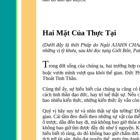
Hai Mặt Của Thực Tại
(Dưới đây là
thời Pháp do Ngài AJAHN CHAH 
những vị tỳ khưu, sau khi đọc tụng Giới Bổn, Pat
T
rong đời sống của chúng ta, hai trường hợp có
hoặc vươn mình vượt qua khỏi thế gian. Ðức Phậ
Thoát Tinh Thần.
Cùng thế ấy, sự hiểu biết của chúng ta cũng có ha
cách tinh thần đ
ạo đức, hay trí tu
ệ thật sự. Nếu 
bao nhiêu kiến thức, những kiến thức ấy vẫn còn
Quý vị hãy suy tư và nhìn thật sự tận tường! Ð
gian.
Cái tâm đeo đuổi theo những sự vật của thế
ô trược, dầu đến hay đi, mà
không bao giờ thỏa m
không bao giờ tìm đ
ược đầy đủ như ý nguyện.
Ki
hiểu biết rõ ràng, do đó không bao giờ chấm dứt
tích trữ tài sản, thâu đạt quyền thế, mưu tìm da