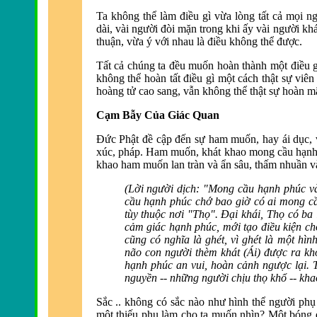
Ta không thể làm điều gì vừa lòng tất cả mọi ng
dài, vài người đòi mặn trong khi ấy vài người k
thuận, vừa ý với nhau là đ
iều không thể được.
Tất cả chúng ta đều muốn hoà
n thành một điều 
không thể hoàn tất điều gì một cách thật sự viê
hoàng tử cao sang, vẫn không thể thật sự hoàn mã
Cạm Bẫy Của Giác Quan
Ðức Phật đ
ề cập đến sự ham muốn, hay ái dục, 
xúc, pháp. Ham muốn, khát khao mong cầu hạnh p
khao ham muốn lan tràn và ẩn sâu, thấm nhuần và
(Lời người dịch: "Mong cầu hạnh phúc v
cầu hạnh phúc chớ bao giờ có ai mong c
tùy thuộc nơi "Thọ". Ðại khái, Thọ có ba l
cảm giác hạnh phúc, mới tạo điều kiện ch
cũng có nghĩa là ghét, vì ghét là một hìn
não con người thèm khát (Ái) được ra k
hạnh phúc an vui, hoàn cảnh ngược lại. 
nguyền -- những người chịu thọ khổ -- kha
Sắc .. không có sắc nào như hình thể người ph
một thiếu phụ là
m cho ta muốn nhìn?
Một bóng d