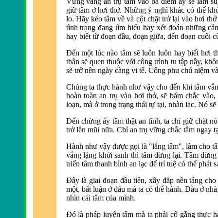
Vững vàng an trụ tâm vào ba điểm ấy sẽ làm s
giữ tâm ở hơi thở. Những ý nghĩ khác có thể kh
lo. Hãy kéo tâm về và cột chặt trở lại vào hơi t
tình trạng đang tìm hiểu hay xét đoán những cảm
hay biết từ đ
oạn đầu, đoạn giữa, đến đoạn cuối c
Ðến một lúc nào tâm sẽ luôn luôn hay biết hơi t
thân sẽ quen thuộc với công trình tu tập nầy, k
sẽ trở nên ngày càng vi tế. Công phu chú niệm và
Chúng ta thực hành như vậy cho đến khi tâm vắn
hoàn toàn an trụ vào hơi thở, sẽ bám chắc vào, 
loạn,
mà ở trong trạng thái tự tại, nhàn lạc.
Nó sẽ 
Ðến chừng ấy tâm thật an tĩnh, ta chỉ giữ chặt n
trở lên mũi nữa. Chỉ an trụ v
ững chắc tâm ngay t
Hành như vậy được gọi là "lắng tâm", làm cho tâm 
vắng lặng khởi sanh thì tâm dừng lại.
Tâm dừng l
triển tâm thanh bình an lạc để trí tuệ có thể phát s
Ðây là giai đ
oạn đầu tiên, xây đắp nền tảng cho
một, bất luận ở đâu mà ta có thể hành. Dầu ở nhà,
nhìn cái tâm của mình.
Ðó là pháp luyện tâm mà ta phải cố gắng thực hà