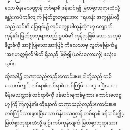
သော မိန်းမသဏ္ဌာန် တစ်ရာစီ ဖန်ဆင်း၍ မြတ်စွာဘုရားထံသို့
ချဉ်းကပ်ကုန်လျက် မြတ်စွာဘုရားအား “ရဟန်း အကျွန်ုပ်တို့
သည် သင်၏ ခြေရင်း၌ လုပ်ကျွေးပါကုန်အံ့”ဟု လျှောက်
ကုန်၏၊ မြတ်စွာဘုရားသည် ဥပဓိ၏ ကုန်ရာဖြစ် သော အတုမဲ့
နိဗ္ဗာန်ကို အာရုံပြုသောအားဖြင့် ကိလေသာမှ လွတ်မြောက်မှု
‘အရဟတ္တဖိုလ်’စိတ် ရှိသည် ဖြစ်၍ (ယင်းစကားကို) နှလုံးမ
သွင်း။
ထိုအခါ၌ တဏှာသည်လည်းကောင်း။ပ။ ငါတို့သည် တစ်
ယောက်လျှင် တစ်ရာစီတစ်ရာစီ တစ်ကြိမ် သားဖွားပြီးသော
မိန်းမသဏ္ဌာန် တစ်ရာစီကို ဖန်ဆင်းရကုန်မူကား ကောင်းလေစွ
ဟု ကြံကြကုန်၏၊ ထို့နောက် တဏှာသည်လည်းကောင်း။ပ။
တစ်ကြိမ်သားဖွားပြီးသော မိန်းမသဏ္ဌာန် တစ်ရာစီ ဖန်ဆင်း၍့
မြတ်စွာဘုရားထံသို့ ချဉ်းကပ်ကုန်လျက် မြတ်စွာဘုရားအား