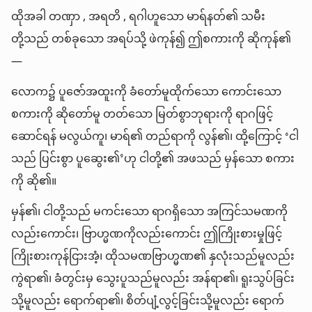
ထိုအခါ တဏှာ , အရတိ , ရဂါဟူသော မာရ်နတ်၏ သမီး
တို့သည် တစ်ခုသော အရပ်သို့ ဖဲကုန်၍ ဤစကားကို ဆိုကုန်၏
—
လောက၌ ပူဇော်အထူးကို ခံတော်မူထိုက်သော ကောင်းသော
စကားကို ဆိုတော်မူ တတ်သော မြတ်စွာဘုရားကို ရာဂဖြင့်
ဆောင်ရန် မလွယ်ကူ၊ မာရ်၏ တည်ရာကို လွန်၏၊ ထို့ကြောင့် ‘ငါ
သည် ပြင်းစွာ ပူဆွေး၏’ဟု ငါတို့၏ အဖသည် မှန်သော စကား
ကို ဆို၏။
မှန်၏၊ ငါတို့သည် မကင်းသော ရာဂရှိသော အကြင်သမဏကို
လည်းကောင်း၊ ဗြာဟ္မဏကိုလည်းကောင်း ဤကြိုးစားမှုဖြင့်
ကြိုးစားကုန်ငြားအံ့၊ ထိုသမဏဗြာဟ္မဏ၏ နှလုံးသည်မူလည်း
ကွဲရာ၏၊ ခံတွင်းမှ သွေးပူသည်မူလည်း အန်ရာ၏၊ ရူးသွပ်ခြင်း
သို့မူလည်း ရောက်ရာ၏၊ စိတ်ပျံ့လွင့်ခြင်းသို့မူလည်း ရောက်