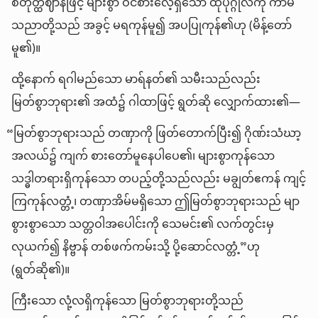
စတုတ္ထဈာန်ဖြင့် များစွာ ဝင်စားလေ့ရှိသော ထိုပုဂ္ဂိုလ်ကို ကာမ
သညာတို့သည် အခွင့် မရကုန်မူ၍ အပပြုကုန်၏ဟု (မိန့်တော်
မူ၏)။
ထို့နောက် ရဂါမည်သော မာရ်နတ်၏ သမီးသည်လည်း
မြတ်စွာဘုရား၏ အထံ၌ ဂါထာဖြင့် ရွတ်ဆို လျှောက်ထား၏—
“မြတ်စွာဘုရားသည် တဏှာကို ဖြတ်တောက်ပြီး၍ ဂိုဏ်းသံဃာ့
အလယ်၌ ကျက် စားတော်မူနေပါပေ၏၊ များစွာကုန်သော
သဒ္ဓါတရားရှိကုန်သော တပည့်တို့သည်လည်း မချွတ်ဧကန် ကျင့်
ကြကုန်လတ္တံ့၊ တဏှာအိမ်မရှိသော ဤမြတ်စွာဘုရားသည် မျာ
စွားစွာသော သတ္တဝါအပေါင်းကို သေမင်း၏ လက်တွင်းမှ
လုယက်၍ နိဗ္ဗာန် တစ်ဖက်ကမ်းသို့ ပို့ဆောင်လတ္တံ့”ဟု
(ရွတ်ဆို၏)။
ကြီးသော လုံ့လရှိကုန်သော မြတ်စွာဘုရားတို့သည်