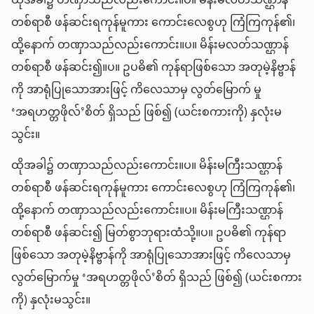
ထိုအခါ၌ တဏှာသည်လည်းကောင်း။ပ။ မိန်းမလတ်သဏ္ဌာန်
တစ်ရာစီ ဖန်ဆင်းရကုန်မူကား ကောင်းလေစွဟု ကြံကြကုန်၏၊
ထို့နောက် တဏှာသည်လည်းကောင်း။ပ။ မိန်းမလတ်သဏ္ဌာန်
တစ်ရာစီ ဖန်ဆင်း၍။ပ။ ဥပဓိ၏ ကုန်ရာဖြစ်သော အတုမဲ့နိဗ္ဗာန်
ကို အာရုံပြုသောအားဖြင့် ကိလေသာမှ လွတ်မြောက် မှု
‘အရဟတ္တဖိုလ်’စိတ် ရှိသည် ဖြစ်၍ (ယင်းစကားကို) နှလုံးမ
သွင်း။
ထိုအခါ၌ တဏှာသည်လည်းကောင်း။ပ။ မိန်းမကြီးသဏ္ဌာန်
တစ်ရာစီ ဖန်ဆင်းရကုန်မူကား ကောင်းလေစွဟု ကြံကြကုန်၏၊
ထို့နောက် တဏှာသည်လည်းကောင်း။ပ။ မိန်းမကြီးသဏ္ဌာန်
တစ်ရာစီ ဖန်ဆင်း၍ မြတ်စွာဘုရားထံသို့။ပ။ ဥပဓိ၏ ကုန်ရာ
ဖြစ်သော အတုမဲ့နိဗ္ဗာန်ကို အာရုံပြုသောအားဖြင့် ကိလေသာမှ
လွတ်မြောက်မှု ‘အရဟတ္တဖိုလ်’စိတ် ရှိသည် ဖြစ်၍ (ယင်းစကား
ကို) နှလုံးမသွင်း။