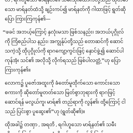
တိ , ရဂါဟူသော မာရ်နတ်၏ သမီးသုံးယောက်တို့သည် ယုတ်မာ
သော မာရ်နတ်ထံသို့ ချဉ်းကပ်၍ မာရ်နတ်ကို ဂါထာဖြင့် ရွတ်ဆို
ပြော ကြားကြကုန်၏—
“ဖခင် အဘယ့်ကြောင့် နှလုံးမသာ ဖြစ်သနည်း၊ အဘယ်ပုဂ္ဂိုလ်
ကို ကြံစည်ပါသ နည်း၊ အကျွန်ုပ်တို့သည် တောဆင်ကို ဆောင်
သကဲ့သို့ ထိုပုဂ္ဂိုလ်ကို ရာဂကျော့ကွင်းဖြင့် နှောင်ဖွဲ့၍ ဆောင်ပါ
ကုန်အံ့၊ သင်၏ အလိုသို့ လိုက်ရသည် ဖြစ်ပါလတ္တံ့”ဟု ပြော
ကြားကုန်၏။
လောက၌ ပူဇော်အထူးကို ခံတော်မူထိုက်သော ကောင်းသော
စကားကို ဆိုတော်မူတတ်သော မြတ်စွာဘုရားကို ရာဂဖြင့်
ဆောင်ရန် မလွယ်ကူ၊ မာရ်၏ တည်ရာကို လွန်၏၊ ထို့ကြောင့် ငါ
သည် ပြင်းစွာ ပူဆွေး၏”ဟု (ရွတ်ဆို၏)။
ထိုအခါ၌ တဏှာ , အရတိ , ရဂါဟူသော မာရ်နတ်၏ သမီး