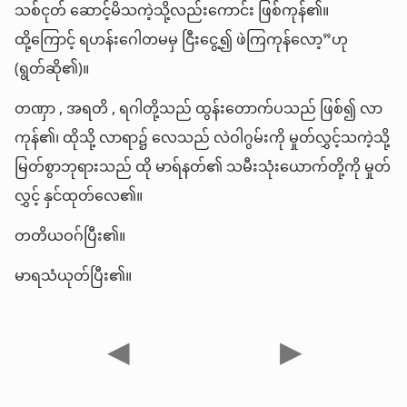
သစ်ငုတ် ဆောင့်မိသကဲ့သို့လည်းကောင်း ဖြစ်ကုန်၏။
ထို့ကြောင့် ရဟန်းဂေါတမမှ ငြီးငွေ့၍ ဖဲကြကုန်လော့”ဟု
(ရွတ်ဆို၏)။
တဏှာ , အရတိ , ရဂါတို့သည် ထွန်းတောက်ပသည် ဖြစ်၍ လာ
ကုန်၏၊ ထိုသို့ လာရာ၌ လေသည် လဲဝါဂွမ်းကို မှုတ်လွှင့်သကဲ့သို့
မြတ်စွာဘုရားသည် ထို မာရ်နတ်၏ သမီးသုံးယောက်တို့ကို မှုတ်
လွှင့် နှင်ထုတ်လေ၏။
တတိယဝဂ်ပြီး၏။
မာရသံယုတ်ပြီး၏။
◀
▶