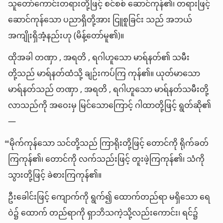
သူတော်ကောင်းတရားတို့ဖြင့် စင်စစ် ဆောင်ကုန်၏၊ တရားဖြင့်
ဆောင်ကုန်သော ပညာရှိတို့အား ငြူစူခြင်း သည် အဘယ်
အကျိုးရှိအံ့နည်းဟု (မိန့်တော်မူ၏)။
ထိုအခါ တဏှာ , အရတိ , ရဂါဟူသော မာရ်နတ်၏ သမီး
တို့သည် မာရ်နတ်ထံသို့ ချဉ်းကပ်ကြ ကုန်၏။ ယုတ်မာသော
မာရ်နတ်သည် တဏှာ , အရတိ , ရဂါဟူသော မာရ်နတ်သမီးတို့
လာသည်ကို အဝေးမှ မြင်သောကြောင့် ဂါထာတို့ဖြင့် ရွတ်ဆို၏
—
“မိုက်ကုန်သော သင်တို့သည် ကြာရိုးတို့ဖြင့် တောင်ကို ရိုက်ခတ်
ကြကုန်၏၊ တောင်ကို လက်သည်းဖြင့် တူးဖဲ့ကြကုန်၏၊ သံကို
သွားတို့ဖြင့် ခဲစားကြကုန်၏။
ဦးခေါင်းဖြင့် ကျောက်ကို ရွက်၍ ထောက်တည်ရာ မရှိသော ရေ
ဝဲ၌ ထောက် တည်ရာကို ရှာဘိသကဲ့သို့လည်းကောင်း၊ ရင်၌