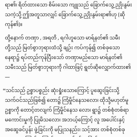
ရာ၏၊ ရိတ်ထားသော စိမ်းသော ကျူသည် ခြောက်သွေ့ ညှိုးနွမ်း
သကဲ့သို့ ဤအတူသာလျှင် ခြောက်သွေ့ ညှိုးနွမ်းရာ၏ဟု (ဆို
ကုန်၏)။
ထို့နောက် တဏှာ , အရတိ , ရဂါဟူသော မာရ်နတ်၏ သမီး
တို့သည် မြတ်စွာဘုရားထံသို့ ချဉ်း ကပ်ကုန်၍ တစ်ခုသော
နေရာ၌ ရပ်တည်ကုန်ပြီးသော် တဏှာမည်သော မာရ်နတ်၏
သမီးသည် မြတ်စွာဘုရားကို ဂါထာဖြင့် ရွတ်ဆိုလျှောက်ထား၏
—
“သင်သည် ဥစ္စာပစ္စည်း ဆုံးရှုံးသောကြောင့် ပူဆွေးခြင်းသို့
သက်ဝင်သည်ဖြစ်၍ တော၌ ကြံမှိုင်နေသလော၊ ထိုသို့မဟုတ်မူ
ဥစ္စာကို တောင့်တလျက် ကြံမှိုင်နေသ လော၊ ရွာ၌ တစ်စုံတစ်ရာ
မကောင်းမှုကို ပြုမိသလော၊ အဘယ့်ကြောင့် လူ အပေါင်းနှင့်
အဆွေခင်ပွန်း ဖွဲ့ခြင်းကို မပြုသနည်း၊ သင့်အား တစ်စုံတစ်ခု