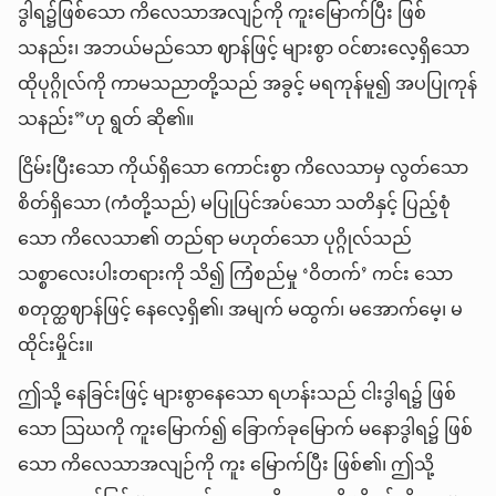
ဒွါရ၌ဖြစ်သော ကိလေသာအလျဉ်ကို ကူးမြောက်ပြီး ဖြစ်
သနည်း၊ အဘယ်မည်သော ဈာန်ဖြင့် များစွာ ဝင်စားလေ့ရှိသော
ထိုပုဂ္ဂိုလ်ကို ကာမသညာတို့သည် အခွင့် မရကုန်မူ၍ အပပြုကုန်
သနည်း”ဟု ရွတ် ဆို၏။
ငြိမ်းပြီးသော ကိုယ်ရှိသော ကောင်းစွာ ကိလေသာမှ လွတ်သော
စိတ်ရှိသော (ကံတို့သည်) မပြုပြင်အပ်သော သတိနှင့် ပြည့်စုံ
သော ကိလေသာ၏ တည်ရာ မဟုတ်သော ပုဂ္ဂိုလ်သည်
သစ္စာလေးပါးတရားကို သိ၍ ကြံစည်မှု ‘ဝိတက်’ ကင်း သော
စတုတ္ထဈာန်ဖြင့် နေလေ့ရှိ၏၊ အမျက် မထွက်၊ မအောက်မေ့၊ မ
ထိုင်းမှိုင်း။
ဤသို့ နေခြင်းဖြင့် များစွာနေသော ရဟန်းသည် ငါးဒွါရ၌ ဖြစ်
သော သြဃကို ကူးမြောက်၍ ခြောက်ခုမြောက် မနောဒွါရ၌ ဖြစ်
သော ကိလေသာအလျဉ်ကို ကူး မြောက်ပြီး ဖြစ်၏၊ ဤသို့