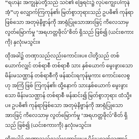
“ရဟန်း အကျွန်ုပ်တို့သည် သင်၏ ခြေရင်း၌ လုပ်ကျွေးပါကုန်
အံ့”ဟု လျှောက်ကြကုန်၏၊ မြတ်စွာဘုရားသည် ဥပဓိ၏ ကုန်ရာ
ဖြစ်သော အတုမဲ့နိဗ္ဗာန်ကို အာရုံပြုသောအားဖြင့် ကိလေသာမှ
လွတ်မြောက်မှု ‘အရဟတ္တဖိုလ်’စိတ် ရှိသည် ဖြစ်၍ (ယင်းစကား
ကို) နှလုံးမသွင်း။
ထိုအခါ၌ တဏှာသည်လည်းကောင်း။ပ။ ငါတို့သည် တစ်
ယောက်လျှင် တစ်ရာစီ တစ်ရာစီ သား နှစ်ယောက် မွေးဖွားသော
မိန်းမသဏ္ဌာန် တစ်ရာစီကို ဖန်ဆင်းရကုန်မူကား ကောင်းလေစွ
ဟု အကြံ ဖြစ် ကြကုန်၏၊ ထို့နောက် သားနှစ်ယောက် မွေးဖွား
သော မိန်းမသဏ္ဌာန် တစ်ရာစီ ဖန်ဆင်း၍ မြတ်စွာဘုရား ထံသို့။
ပ။ ဥပဓိ၏ ကုန်ရာဖြစ်သော အတုမဲ့နိဗ္ဗာန်ကို အာရုံပြုသော
အားဖြင့် ကိလေသာမှ လွတ်မြောက်မှု ‘အရဟတ္တဖိုလ်’စိတ် ရှိ
သည် ဖြစ်၍ (ယင်းစကားကို) နှလုံးမသွင်း။