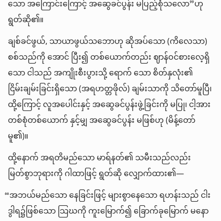
သော အကြောင်းကြောင့် အဆွေခင်ပွန်း မပြည့်စုံသလော”ဟု
ရွတ်ဆို၏။
ချစ်ခင်ဖွယ်, သာယာဖွယ်သဘောဟု ဆိုအပ်သော (ကိလေသာ)
စစ်သည်ကို အောင် ပြီး၍ တစ်ယောက်တည်း ဈာန်ဝင်စားလေ့ရှိ
သော ငါသည် အကျိုးစီးပွားသို့ ရောက် သော စိတ်နှလုံး၏
ငြိမ်းချမ်းခြင်းရှိသော (အရဟတ္တဖိုလ်) ချမ်းသာကို သိတော်မူပြီ၊
ထို့ကြောင့် လူအပေါင်းနှင့် အဆွေခင်ပွန်းဖွဲ့ခြင်းကို မပြု၊ ငါ့အား
တစ်စုံတစ်ယောက် နှင့်မျှ အဆွေခင်ပွန်း မဖြစ်ဟု (မိန့်တော်
မူ၏)။
ထို့နောက် အရတိမည်သော မာရ်နတ်၏ သမီးသည်လည်း
မြတ်စွာဘုရားကို ဂါထာဖြင့် ရွတ်ဆို လျှောက်ထား၏—
“အဘယ်မည်သော နေခြင်းဖြင့် များစွာနေသော ရဟန်းသည် ငါး
ဒွါရ၌ဖြစ်သော သြဃကို ကူးမြောက်၍ ခြောက်ခုမြောက် မနော