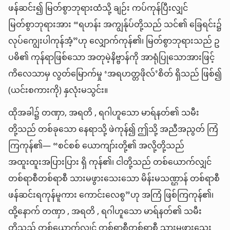
ဖန်ဆင်း၍ မြတ်စွာဘုရားထံသို့ ချဉ်း ကပ်ကုန်ပြီးလျှင်
မြတ်စွာဘုရားအား “ရဟန်း အကျွန်ုပ်တို့သည် သင်၏ ခြေရင်း၌
လုပ်ကျွေးပါကုန်အံ့”ဟု လျှောက်ကုန်၏၊ မြတ်စွာဘုရားသည် ဥ
ပဓိ၏ ကုန်ရာဖြစ်သော အတုမဲ့နိဗ္ဗာန်ကို အာရုံပြုသောအားဖြင့်
ကိလေသာမှ လွတ်မြောက်မှု ‘အရဟတ္တဖိုလ်’စိတ် ရှိသည် ဖြစ်၍
(ယင်းစကားကို) နှလုံးမသွင်း။
ထိုအခါ၌ တဏှာ, အရတိ , ရဂါဟူသော မာရ်နတ်၏ သမီး
တို့သည် တစ်ခုသော နေရာသို့ ဖဲကုန်၍ ဤသို့ အညီအညွတ် ကြံ
ကြကုန်၏— “စင်စစ် ယောကျာ်းတို့၏ အလို့တို့သည်
အထူးထူးအပြားပြား ရှိ ကုန်၏၊ ငါတို့သည် တစ်ယောက်လျှင်
တစ်ရာစီတစ်ရာစီ သားမဖွားသေးသော မိန်းမသဏ္ဌာန် တစ်ရာစီ
ဖန်ဆင်းရကုန်မူကား ကောင်းလေစွ”ဟု အကြံ ဖြစ်ကြကုန်၏၊
ထို့နောက် တဏှာ , အရတိ , ရဂါဟူသော မာရ်နတ်၏ သမီး
တို့သည် တစ်ယောက်လျှင် တစ်ရာစီတစ်ရာစီ သားမဖွားသေး