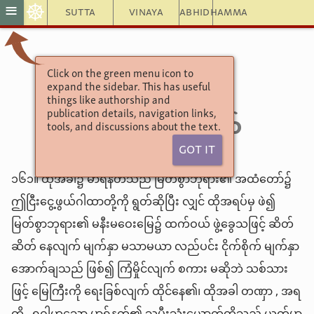
☸
≡
Sutta
Vinaya
Abhidhamma
သံယုတ္တနိကာယ်—၄
Click on the green menu icon to
expand the sidebar. This has useful
၃—တတိယဝဂ်
things like authorship and
၅—မာရဓီတုသုတ်
publication details, navigation links,
tools, and discussions about the text.
Got It
၁၆၁။ ထိုအခါ၌ မာရ်နတ်သည် မြတ်စွာဘုရား၏ အထံတော်၌
ဤငြီးငွေ့ဖွယ်ဂါထာတို့ကို ရွတ်ဆိုပြီး လျှင် ထိုအရပ်မှ ဖဲ၍
မြတ်စွာဘုရား၏ မနီးမဝေးမြေ၌ ထက်ဝယ် ဖွဲ့ခွေသဖြင့် ဆိတ်
ဆိတ် နေလျက် မျက်နှာ မသာမယာ လည်ပင်း ငိုက်စိုက် မျက်နှာ
အောက်ချသည် ဖြစ်၍ ကြံမှိုင်လျက် စကား မဆိုဘဲ သစ်သား
ဖြင့် မြေကြီးကို ရေးခြစ်လျက် ထိုင်နေ၏၊ ထိုအခါ တဏှာ , အရ