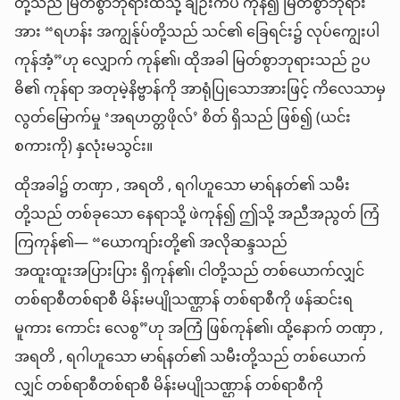
တို့သည် မြတ်စွာဘုရားထံသို့ ချဉ်းကပ် ကုန်၍ မြတ်စွာဘုရား
အား “ရဟန်း အကျွန်ုပ်တို့သည် သင်၏ ခြေရင်း၌ လုပ်ကျွေးပါ
ကုန်အံ့”ဟု လျှောက် ကုန်၏၊ ထိုအခါ မြတ်စွာဘုရားသည် ဥပ
ဓိ၏ ကုန်ရာ အတုမဲ့နိဗ္ဗာန်ကို အာရုံပြုသောအားဖြင့် ကိလေသာမှ
လွတ်မြောက်မှု ‘အရဟတ္တဖိုလ်’ စိတ် ရှိသည် ဖြစ်၍ (ယင်း
စကားကို) နှလုံးမသွင်း။
ထိုအခါ၌ တဏှာ , အရတိ , ရဂါဟူသော မာရ်နတ်၏ သမီး
တို့သည် တစ်ခုသော နေရာသို့ ဖဲကုန်၍ ဤသို့ အညီအညွတ် ကြံ
ကြကုန်၏— “ယောကျာ်းတို့၏ အလိုဆန္ဒသည်
အထူးထူးအပြားပြား ရှိကုန်၏၊ ငါတို့သည် တစ်ယောက်လျှင်
တစ်ရာစီတစ်ရာစီ မိန်းမပျိုသဏ္ဌာန် တစ်ရာစီကို ဖန်ဆင်းရ
မူကား ကောင်း လေစွ”ဟု အကြံ ဖြစ်ကုန်၏၊ ထို့နောက် တဏှာ ,
အရတိ , ရဂါဟူသော မာရ်နတ်၏ သမီးတို့သည် တစ်ယောက်
လျှင် တစ်ရာစီတစ်ရာစီ မိန်းမပျိုသဏ္ဌာန် တစ်ရာစီကို