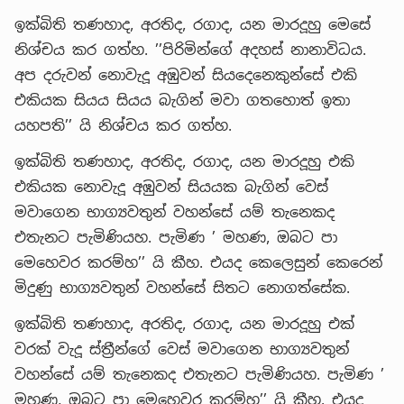
ඉක්බිති තණහාද, අරතිද, රගාද, යන මාරදූහු මෙසේ
නිශ්චය කර ගත්හ. ’’පිරිමින්ගේ අදහස් නානාවිධය.
අප දරුවන් නොවැදූ අඹුවන් සියදෙනෙකුන්සේ එකි
එකියක සියය සියය බැගින් මවා ගතහොත් ඉතා
යහපති’’ යි නිශ්චය කර ගත්හ.
ඉක්බිති තණහාද, අරතිද, රගාද, යන මාරදූහු එකි
එකියක නොවැදූ අඹුවන් සියයක බැගින් වෙස්
මවාගෙන භාග්‍යවතුන් වහන්සේ යම් තැනෙකද
එතැනට පැමිණියහ. පැමිණ ’ මහණ, ඔබට පා
මෙහෙවර කරම්හ’’ යි කීහ. එයද කෙලෙසුන් කෙරෙන්
මිදුණු භාග්‍යවතුන් වහන්සේ සිතට නොගත්සේක.
ඉක්බිති තණහාද, අරතිද, රගාද, යන මාරදූහු එක්
වරක් වැදූ ස්ත්‍රීන්ගේ වෙස් මවාගෙන භාග්‍යවතුන්
වහන්සේ යම් තැනෙකද එතැනට පැමිණියහ. පැමිණ ’
මහණ, ඔබට පා මෙහෙවර කරම්හ’’ යි කීහ. එයද