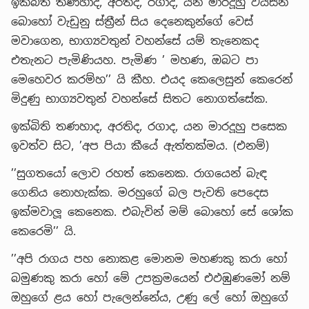
ඉක්බිති තණහාද, අරතිද, රගාද, යන මාරදූහු වයසින්
බොහෝ වැඩුනු ස්ත්‍රීන් සිය දෙනෙකුන්ගේ වෙස්
මවාගෙන, භාග්‍යවතුන් වහන්සේ යම් තැනෙකද
එතැනට පැමිණියහ. පැමිණ ’ මහණ, ඔබට පා
මෙහෙවර කරම්හ’’ යි කීහ. එයද කෙලෙසුන් කෙරෙන්
මිදුණු භාග්‍යවතුන් වහන්සේ සිතට නොගත්සේක.
ඉක්බිති තණහාද, අරතිද, රගාද, යන මාරදූහු පසෙක
ඉවත්ව සිට, ’අප පියා කීයේ ඇත්තක්මය. (එනම්)
’’සුගතයෝ ලොව රහත් කෙනෙක. රාගයෙන් බැඳ
ගෙනිය නොහැක්ක. මරහුගේ බල පැවති පෙදෙස
ඉක්මවාලූ කෙනෙක. එබැවින් මම් බොහෝ සේ ශෝක
කෙරෙමි’’ යි.
’’අපි රාගය පහ නොකළ මොනම මහණකු කරා හෝ
බමුණකු කරා හෝ මේ උපක්‍රමයෙන් එඵඹුණමෝ නම්
ඔහුගේ ළය හෝ පැලෙන්නේය, උණු ලේ හෝ ඔහුගේ