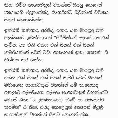
කීහ. එවිට භාග්‍යවතුන් වහන්සේ සියලු කෙලෙස්
ක්‍ෂයයෙහි මිදුනුසේක්ද, එහෙයින්ම ඔවුන්ගේ වචනය
සිතට නොගත්සේක.
ඉක්බිති තණහාද, අරතිද, රගාද, යන මාරදූහු එක්
පැත්තකට ඉවත්වගොස් ’’පිරිමින්ගේ අදහස් නොඑක්
සැටිය. අප එකි එකිය එක් සියක් එක් සියක්
කුමරියන්ගේ වෙස් මවා ගතහොත් ඉතා යහපත්’’ යි
නිශ්චය කර ගත්හ.
ඉක්බිති තණහාද, අරතිද, රගාද, යන මාරදූහු එකි
එකිය එක් සියක් එක් සියක් කුමරි වෙස් සියයක්
මවාගෙන භාග්‍යවතුන් වහන්සේ යම් තැනෙකද
එතැනට පැමිණියහ. පැමිණ භාග්‍යවතුන් වහන්සේට
මෙසේ කීහ: ’’ශ.්‍රමණයාණනි, ඔබේ පා මෙහෙවර
කරම්හ’’ යි කීහ. එයද කෙලෙසුන් කෙරෙන් මිදුණු
භාග්‍යවතුන් වහන්සේ සිතට නොගත්සේක.