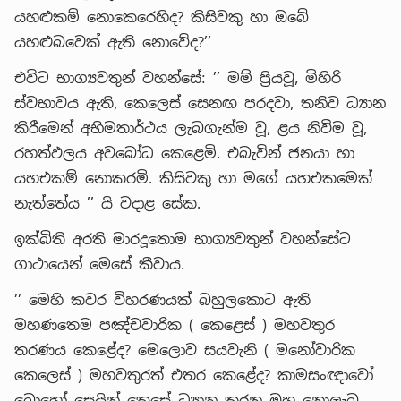
යහළුකම් නොකෙරෙහිද? කිසිවකු හා ඔබේ
යහළුබවෙක් ඇති නොවේද?’’
එවිට භාග්‍යවතුන් වහන්සේ: ’’ මම් ප්‍රියවූ, මිහිරි
ස්වභාවය ඇති, කෙලෙස් සෙනඟ පරදවා, තනිව ධ්‍යාන
කිරීමෙන් අභිමතාර්ථය ලැබගැන්ම වූ, ළය නිවීම වූ,
රහත්ඵලය අවබෝධ කෙළෙමි. එබැවින් ජනයා හා
යහඑකම් නොකරමි. කිසිවකු හා මගේ යහඑකමෙක්
නැත්තේය ’’ යි වදාළ සේක.
ඉක්බිති අරති මාරදූතොම භාග්‍යවතුන් වහන්සේට
ගාථායෙන් මෙසේ කීවාය.
’’ මෙහි කවර විහරණයක් බහුලකොට ඇති
මහණතෙම පඤ්චවාරික ( කෙළෙස් ) මහවතුර
තරණය කෙළේද? මෙලොව සයවැනි ( මනෝවාරික
කෙලෙස් ) මහවතුරත් එතර කෙළේද? කාමසංඥාවෝ
බොහෝ සෙයින් කෙසේ ධ්‍යාන කරන ඔහු නොලැබ