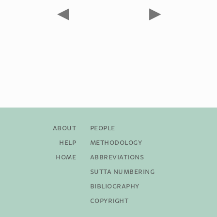
◀
▶
About
People
Help
Methodology
Home
Abbreviations
Sutta Numbering
Bibliography
Copyright