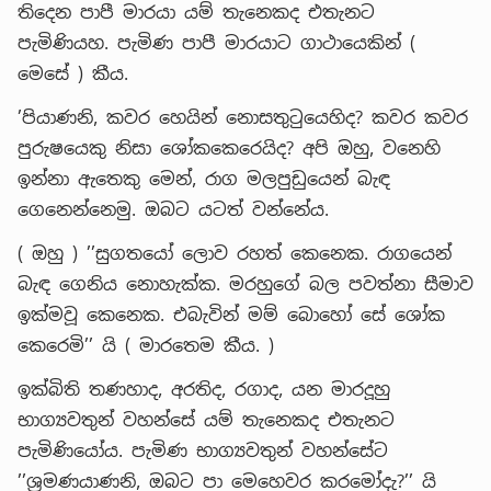
තිදෙන පාපී මාරයා යම් තැනෙකද එතැනට
පැමිණියහ. පැමිණ පාපී මාරයාට ගාථායෙකින් (
මෙසේ ) කීය.
’පියාණනි, කවර හෙයින් නොසතුටුයෙහිද? කවර කවර
පුරුෂයෙකු නිසා ශෝකකෙරෙයිද? අපි ඔහු, වනෙහි
ඉන්නා ඇතෙකු මෙන්, රාග මලපුඩුයෙන් බැඳ
ගෙනෙන්නෙමු. ඔබට යටත් වන්නේය.
( ඔහු ) ’’සුගතයෝ ලොව රහත් කෙනෙක. රාගයෙන්
බැඳ ගෙනිය නොහැක්ක. මරහුගේ බල පවත්නා සීමාව
ඉක්මවූ කෙනෙක. එබැවින් මම් බොහෝ සේ ශෝක
කෙරෙමි’’ යි ( මාරතෙම කීය. )
ඉක්බිති තණහාද, අරතිද, රගාද, යන මාරදූහු
භාග්‍යවතුන් වහන්සේ යම් තැනෙකද එතැනට
පැමිණියෝය. පැමිණ භාග්‍යවතුන් වහන්සේට
’’ශ්‍රමණයාණනි, ඔබට පා මෙහෙවර කරමෝදැ?’’ යි