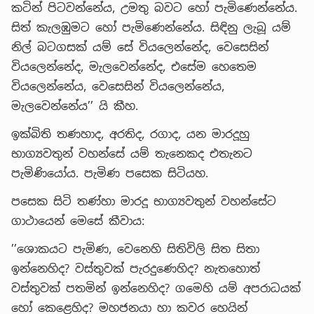
කටින් පිටවන්නේය, උමතු බවට හෝ පැමිණෙන්නේය.
සිත් කැලඹුමට හෝ පැමිණෙන්නේය. සිඳිනු ලැබූ යම්
නිල් බටගසක් යම් සේ වියලෙන්නේද, වෙසෙසින්
වියලෙන්නේද, මැලවෙන්නේද, එසේම හෙතෙම
වියලෙන්නේය, වෙසෙසින් වියලෙන්නේය,
මැලවෙන්නේය’’ යි කීහ.
ඉක්බිති තණහාද, අරතිද, රගාද, යන මාරදූහු
භාග්‍යවතුන් වහන්සේ යම් තැනෙකද එතැනට
පැමිණියෝය. පැමිණ පසෙක සිටියහ.
පසෙක සිටි තණ්හා මාරදූ භාග්‍යවතුන් වහන්සේට
ගාථායෙන් මෙසේ කීවාය:
’’ශොකයට පැමිණ, වෙනෙහි සිතිවිලි සිත සිතා
ඉන්නෙහිද? වස්තුවක් පැරදුණෙහිද? නැතහොත්
වස්තුවක් පතමින් ඉන්නෙහිද? ගමෙහි යම් අපරාධයක්
හෝ කෙළෙහිද? මහජනයා හා කවර හෙයින්