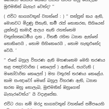
මුඑමනින් බැහැර වෙත්ද? ’’
( එවිට භාග්‍යවතුන් වහන්සේ : ) ’’ සන්සුන් කය ඇති,
මොනවට මිදුණු සිතැති, කර්‍ම රැස් නොකරන, සිහියෙන්
යුක්තවූ කාමාදී ආලය නැති රහත්තෙම
චතුස්සත්‍යධර්‍මය දැන , විතර්‍ක රහිත ධ්‍යාන ඇක්තේ
නොකිපෙයි , නොම සිහිකෙරෙයි , නොම හැකුඑනේද
වෙයි. ’
’’ එසේ බහුල විහරණ ඇති මහණතෙම මෙහි තරණය
කළ පඤචවාරික ( කෙලෙස් ) ඇතියේ, සයවැනි (
මනෝවාරික කෙලෙස් ) මහ වතුරත් තරණය කෙළේය.
කාම සංඥාවෝ මෙසේ බහුල විහරණ ඇති, ධ්‍යාන
කරන ඔහු නොලැබ, මුළුමනින් ඔහුගෙන්
බැහැරවෙත්ය’’ යි වදාළසේක.
එවිට රගා නම් මරදූ භාග්‍යවතුන් වහන්සේ සමීපයෙහි