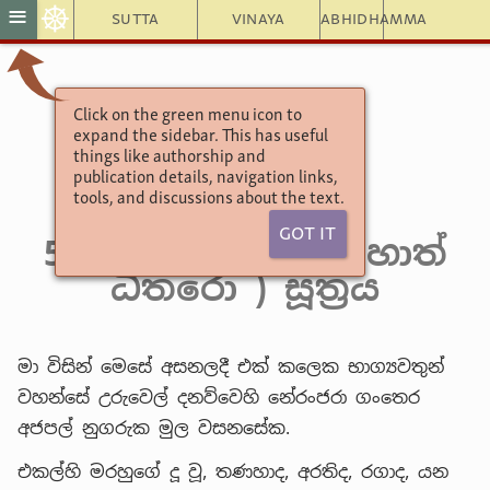
☸
≡
Sutta
Vinaya
Abhidhamma
Click on the green menu icon to
සංයුත්තනිකායො
expand the sidebar. This has useful
සගාථ වර්ගය
things like authorship and
publication details, navigation links,
4. මාර සංයුත්තය
tools, and discussions about the text.
3. තුන්වෙනි වර්‍ගය
Got It
5. මාරධීතු ( නොහොත්
ධීතරො ) සූත්‍රය
මා විසින් මෙසේ අසනලදී එක් කලෙක භාග්‍යවතුන්
වහන්සේ උරුවෙල් දනව්වෙහි නේරංජරා ගංතෙර
අජපල් නුගරුක මුල වසනසේක.
එකල්හි මරහුගේ දූ වූ, තණහාද, අරතිද, රගාද, යන