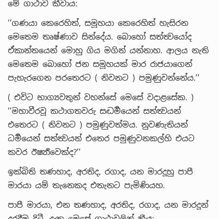
මේ ගාථාව කීවාය:
’’ගණයා කෙරෙහිත්, සමූහයා කෙරෙහිත් හැසිරන
මෙතෙම තෘෂ්ණාව සින්දේය. බොහෝ සත්ත්‍වයෝද
ඒකාන්තයෙන් මොහු ගිය මගින් යන්නාහ. ආලය නැති
මෙතෙම බොහෝ ජන සමූහයක් මාර රාජයාගෙන්
පැහැරගෙන පරතෙරට ( නිවනට ) පමුණුවන්නේය.’’
( එවිට භාග්‍යවතුන් වහන්සේ මෙසේ වදාළසේක. )
’’මහාවීරවූ කථාගතවරු සද්‍ධර්‍මයෙන් සත්ත්‍වයන්
එතෙරට ( නිවනට ) පමුණුවත්මය. නුවණැතියන්
ධර්‍මයෙන් සත්ත්‍වයන් එතෙර පමුණුවනකල්හි එයට
කවර ඊර්‍ෂ්‍යාවෙක්ද?’’
ඉක්බිති තණහාද, අරතිද, රගාද, යන මාරදූහු පාපී
මාරයා යම් තැනෙකද එතැනට පැමිණියහ.
පාපී මාරයා, එන තණහාද, අරතිද, රගාද, යන මාරදූන්
දුරදීම දිටී. දැක මෙසේ ගාථාවලින් කීය: