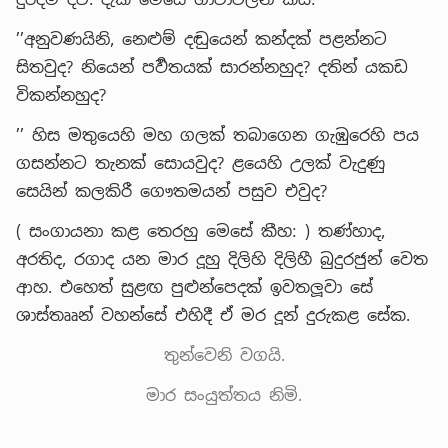
’’අනුවණයිනි, නෙළුම් දඬුයෙන් කන්දක් පළන්නට
සිතවුද? නියෙන් පර්‍වතයක් සාරන්නහුද? දතින් යකඩ
විකන්නහුද?
’’ හිස මතුයෙහි මහ ගලක් තබාගෙන ගැඹුරෙහි පය
ගසන්නට තැනක් සොයවුද? ළයෙහි උලක් වැදුණු
සෙයින් කලකිරී ගෞතමයන් පසුව එවුද?
( සංගායනා කළ තෙරහු මෙසේ කීහ: ) තණ්හාද,
අරතිද, රගාද යන මාර දූහු දිලිහි දිලිහී බුදුරජුන් වෙත
ආහ. එහෙත් සුළඟ පුළුන්පෙදක් ඉවතලූවා සේ
ශාස්තෲන් වහන්සේ එහිදී ඒ මර දූන් දුරුකළ සේක.
තුන්වෙනි වගයි.
මාර සංයුත්තය නිමි.