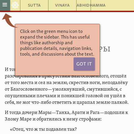
☸
≡
Sutta
Vinaya
Abhidhamma
Click on the green menu icon to
Саньютта Никая
expand the sidebar. This has useful
Мара дхиту сутта
things like authorship and
4.25. Дочери Мары
publication details, navigation links,
tools, and discussions about the text.
Got It
И тогда Злой Мара, произнеся эти строфы
разочарования в присутствии Благословенного, отошёл
от того места и сел на землю, скрестив ноги, неподалёку
от Благословенного—умолкнувший, смутившийся, с
опущенными плечами и поникшей головой он ушёл в
себя, не мог что-либо ответить и царапал землю палкой.
И тогда дочери Мары—Танха, Арати и Рага—подошли к
Злому Маре и обратились к нему строфами:
«Отец, что ж ты подавлен так?