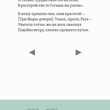
И словно грудью налетев на пень,
В расстройстве от Готамы вы ушли».
К нему пришли они, сияя красотой—
[Три Мары дочери]: Танха, Арати, Рага—
Учитель тотчас же их всех смахнул
Подобно ветру, хлопка сдувшего пучок.
◀
▶