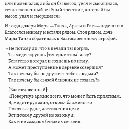
или помешался; либо он бы высох, увял и сморщился,
точно скошенный зелёный тростник, который бы
высох, увял и сморщился».
И тогда дочери Мары—Танха, Арати и Рага—подошли к
Благословенному и встали рядом. Стоя рядом, дочь
Мары Танха обратилась к Благословенному строфой:
«Не потому ли, что в печали ты погряз,
Ты медитируешь [теперь в этом] лесу?
Богатство потерял и сохнешь по нему,
А может преступление в деревне совершил?
Так почему бы не дружить тебе с людьми?
Так почему бы связей близких не создать?»
[Благословенный]:
«Повергнув армию всего, что может быть приятным,
Я, медитируя один, открыл блаженство
Покоя в сердце, достижения цели.
Вот почему друзей не завожу я,
Как и не создаю я близких связей».