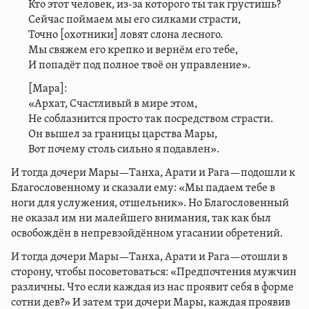
Кто этот человек, из-за которого ты так грустишь?
Сейчас поймаем мы его силками страсти,
Точно [охотники] ловят слона лесного.
Мы свяжем его крепко и вернём его тебе,
И попадёт под полное твоё он управление».
[Мара]:
«Архат, Счастливый в мире этом,
Не соблазнится просто так посредством страсти.
Он вышел за границы царства Мары,
Вот почему столь сильно я подавлен».
И тогда дочери Мары—Танха, Арати и Рага—подошли к
Благословенному и сказали ему: «Мы падаем тебе в
ноги для услужения, отшельник». Но Благословенный
не оказал им ни малейшего внимания, так как был
освобождён в непревзойдённом угасании обретений.
И тогда дочери Мары—Танха, Арати и Рага—отошли в
сторону, чтобы посоветоваться: «Предпочтения мужчин
различны. Что если каждая из нас проявит себя в форме
сотни дев?» И затем три дочери Мары, каждая проявив