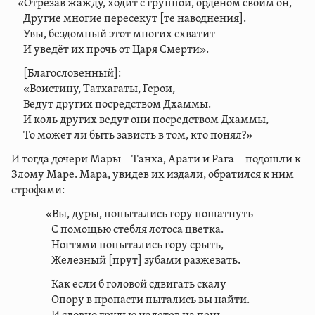
«Отрезав жажду, ходит с группой, орденом своим он,
Другие многие пересекут [те наводнения].
Увы, бездомный этот многих схватит
И уведёт их прочь от Царя Смерти».
[Благословенный]:
«Воистину, Татхагаты, Герои,
Ведут других посредством Дхаммы.
И коль других ведут они посредством Дхаммы,
То может ли быть зависть в том, кто понял?»
И тогда дочери Мары—Танха, Арати и Рага—подошли к
Злому Маре. Мара, увидев их издали, обратился к ним
строфами:
«Вы, дуры, попытались гору пошатнуть
С помощью стебля лотоса цветка.
Ногтями попытались гору срыть,
Железный [прут] зубами разжевать.
Как если б головой сдвигать скалу
Опору в пропасти пытались вы найти.