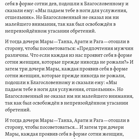
себя в форме сотни дев, подошли к Благословенному и
сказали ему: «Мы падаем тебе в ноги для услужения,
отшельник». Но Благословенный не оказал им ни
малейшего внимания, так как был освобождён в
непревзойдённом угасании обретений.
И тогда дочери Мары—Танха, Арати и Рага—отошли в
сторону, чтобы посоветоваться: «Предпочтения мужчин
различны. Что если каждая из нас проявит себя в форме
сотни женщин, которые прежде никогда не рожали?» И
затем три дочери Мары, каждая проявив себя в форме
сотни женщин, которые прежде никогда не рожали,
подошли к Благословенному и сказали ему: «Мы
падаем тебе в ноги для услужения, отшельник». Но
Благословенный не оказал им ни малейшего внимания,
так как был освобождён в непревзойдённом угасании
обретений.
И тогда дочери Мары—Танха, Арати и Рага—отошли в
сторону, чтобы посоветоваться… И затем три дочери
Мары, каждая проявив себя в форме сотни женщин,