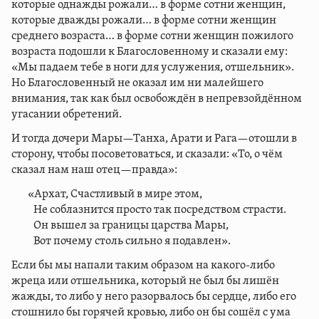
которые однажды рожали… в форме сотни женщин,
которые дважды рожали… в форме сотни женщин
среднего возраста… в форме сотни женщин пожилого
возраста подошли к Благословенному и сказали ему:
«Мы падаем тебе в ноги для услужения, отшельник».
Но Благословенный не оказал им ни малейшего
внимания, так как был освобождён в непревзойдённом
угасании обретений.
И тогда дочери Мары—Танха, Арати и Рага—отошли в
сторону, чтобы посоветоваться, и сказали: «То, о чём
сказал нам наш отец—правда»:
«Архат, Счастливый в мире этом,
Не соблазнится просто так посредством страсти.
Он вышел за границы царства Мары,
Вот почему столь сильно я подавлен».
Если бы мы напали таким образом на какого-либо
жреца или отшельника, который не был бы лишён
жажды, то либо у него разорвалось бы сердце, либо его
стошнило бы горячей кровью, либо он бы сошёл с ума