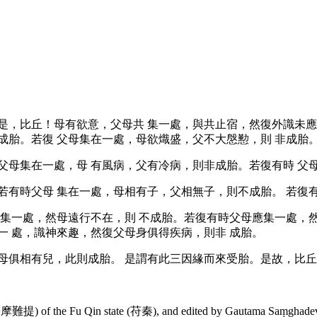
是，比丘！母有欲意，父母共
集一處，與共止宿，然復外識未
成胎。若復
父母集在一處，母欲熾盛，父不大慇懃，則
非成胎
父母集在一處，母
有風病，父有冷病，則非成胎。若復有時
父
若有時父母
集在一處，母相有子，父相無子，則不成胎。
若復
應集一處，然母遠行不在，則
不成胎。若復有時父母應集一處，
一
處，識神來趣，然復父母身俱得疾病，則非
成胎。
母俱相有兒，此則成胎。
是謂有此三因緣而來受胎。是故，比
曇摩難提
) of the Fu Qin state (
苻秦
), and edited by
Gautama Saṃghade