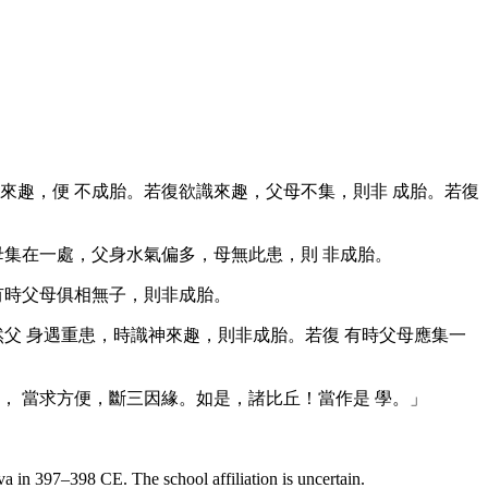
應來趣，便
不成胎。若復欲識來趣，父母不集，則非
成胎。若復
。
母集在一處，父身水氣偏多，母無此患，則
非成胎。
有時父母俱相無子，則非成胎。
然父
身遇重患，時識神來趣，則非成胎。若復
有時父母應集一
丘，
當求方便，斷三因緣。如是，諸比丘！當作是
學。」
va
in 397–398 CE. The school affiliation is uncertain.