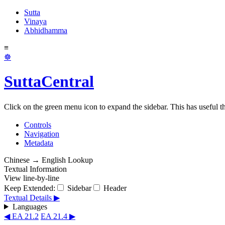
Sutta
Vinaya
Abhidhamma
≡
☸
SuttaCentral
Click on the green menu icon to expand the sidebar. This has useful thi
Controls
Navigation
Metadata
Chinese → English Lookup
Textual Information
View line-by-line
Keep Extended:
Sidebar
Header
Textual Details ▶
Languages
◀ EA 21.2
EA 21.4 ▶