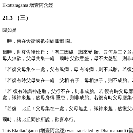
Ekottarāgama
增壹阿含經
21.3
（三）
聞如是：
一時，佛在舍衛國祇樹給孤獨
園。
爾時，世尊告諸比丘：「有三因緣，識來受
胎。云何為三？於
母人無欲，父母共集一處，爾時
父欲意盛，母不大慇懃，則非
「若復父母集在一處，父有風病，母
有冷病，則不成胎。若復
「若復有時父母集在一處，父相
有子，母相無子，則不成胎。
「若
復有時識神趣胎，父行不在，則非成胎。若
復有時父母
處，識神來趣，然母身得
重患，則非成胎。若復有時父母應集
「若復，比丘！父母集在一處，父母無患，
識神來趣，然復父
爾時，諸比丘聞佛所說，歡喜奉行。
This Ekottarāgama (
增壹阿含經
) was translated by
Dharmanandi
(