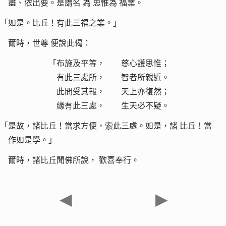
盡、依出要。是謂名
為
思惟為
福業。
「如是。比丘！有此三福之業。」
爾時，世尊
便說此偈：
「布施及平等， 慈心護思惟；
有此三處所， 智者所親近。
此間受其報， 天上亦復然；
緣有此三處， 生天必不疑。
「是故，諸比丘！當求方便，索此三處。如是，諸
比丘！當
作如是學。」
爾時，諸比丘聞佛所說，
歡喜奉行。
◀
▶