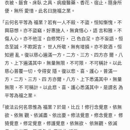
衣被、飯食、床臥
之具、病瘦醫藥、香花、宿止，隨身所
便，無所
愛惜，此名曰施福之業。
「云何名平等為
福業？若有一人不殺、不盜，恒知慚愧，不
興惡想。亦不盜竊，好惠施人，無貪悋心，語
言和雅，不
傷人心。亦不他淫，自修梵行，
己
色自足。亦不妄語，恒
念至誠，不欺誑言，
世人所敬，無有增損。亦不飲酒，恒
知避
亂。復以慈心遍滿一方，二方、三方、四方亦
爾，八
方、上下遍滿其中，無量無限，不可限，
不可稱計。以此
慈心普覆一切，令得安
隱。復以悲、喜、護心，普滿一
方，二方、三方、四
方亦爾，八方、上下悉滿其中，無量
無限，不
可稱計。以此悲、喜、護心悉滿其中，是謂名
為
平等為福之業。
「彼法云何名思惟為
福業？於是，比丘！修行念覺意，依無
欲、依無
觀、依滅盡、依出要。修法覺意，修念覺意，
修
猗覺意，修定覺意，修護覺意，依無欲、
依無觀、依滅