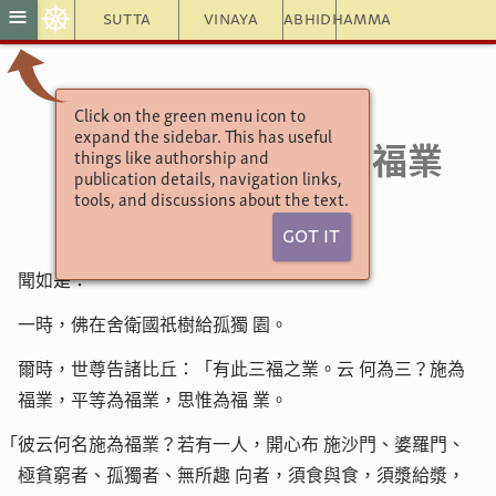
☸
≡
Sutta
Vinaya
Abhidhamma
Click on the green menu icon to
增壹阿含經
Ekottarāgama
expand the sidebar. This has useful
（二）福業
21.2
things like authorship and
publication details, navigation links,
tools, and discussions about the text.
Got It
聞如是：
一時，佛在舍衛國祇樹給孤獨
園。
爾時，世尊告諸比丘：「有此三福之業。云
何為三？施為
福業，平等為福業，思惟為福
業。
「彼云何名施為福業？若有一人，開心布
施沙門、婆羅門、
極貧窮者、孤獨者、無所趣
向者，須食與食，須漿給漿，