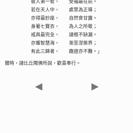
彼人第一智， 受福最在前。
若在天人中， 處眾為正導；
亦得最妙座， 自然食甘露。
身著七寶衣， 為人之所敬；
戒具最完全， 諸根不缺漏。
亦獲智慧海， 漸至涅槃界；
有此三歸者， 趣道亦不難。」
爾時，諸比丘聞佛所說，歡喜奉行。
◀
▶