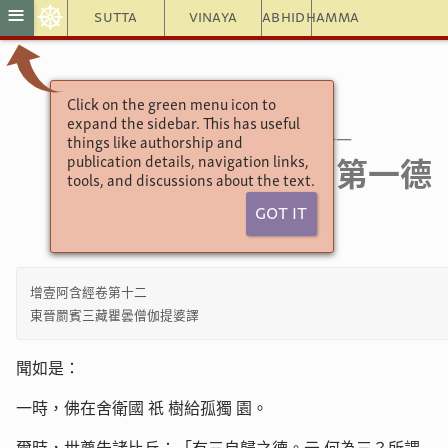
☸
≡
Sutta
Vinaya
Abhidhamma
Click on the green menu icon to
增壹阿含經
Ekottarāgama
expand the sidebar. This has useful
三寶品第二十一
Chapter 21
things like authorship and
（一）第一德
21.1
publication details, navigation links,
tools, and discussions about the text.
Got It
增壹阿含經卷第十二
東晉罽賓三藏瞿曇僧伽提婆譯
聞如是：
一時，佛在舍衛國
祇
樹給孤獨
園。
爾時，世尊告諸比丘：「有三自歸之德。云
何為三？所謂