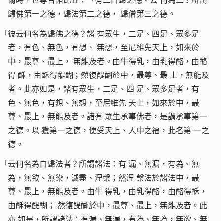
歸佛第一之德，歸法第二之德，
歸僧第三之德。
「彼云何名為歸佛之德？諸
有眾生，二足、四足、眾多足
者，有色、無色，有想、
無想，至尼維先天上，如來於
中，最尊、最上，
無能及者。由牛得乳，由乳得酪，由酪
得
酥，由酥得醍醐；然復醍醐於中，最尊、最
上，無能及
者。此亦如是，諸有眾生，二足、四
足、眾多足者，有
色、無色，有想、無想，至尼維先
天上，如來於中，最
尊、最上，無能及者。諸有
眾生承事佛者，是謂承事第一
之德。以
獲第一之德，便受天上、人中之福，此名第
一之
德。
「云何名為自歸法者？所謂諸法：有
漏、無漏，有為、無
為，無欲、無染，滅盡、涅槃；然涅
槃法於諸法中，最
尊、最上，無能及者。由牛
得乳，由乳得酪，由酪得酥，
由酥得醍醐；
然復醍醐於中，最尊、最上，無能及者。此
亦
如是，所謂諸法：有漏、無漏，有為、無為，無欲、無