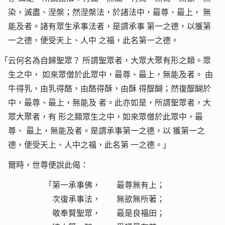
染，滅盡、涅槃；然涅槃法，於諸法中，最尊、最上，
無
能及者。諸有眾生承事法者，是謂承事
第一之德，以獲第
一之德，便受天上、人中
之福，此名第一之德。
「云何名為自歸聖眾？
所謂聖眾者，大眾大聚有形之類。眾
生之中，
如來眾僧於此眾中，最尊、最上，無能及者。
由
牛得乳，由乳得酪，由酪得酥，由酥
得醍醐；然復醍醐於
中，最尊、最上，無能及
者。此亦如是，所謂聖眾者，大
眾大聚者，有
形之類眾生之中，如來眾僧於此眾中，最
尊、
最上，無能及者。是謂承事第一之德，以
獲第一之
德，便受天上、人中之福，此名第
一之德。」
爾時，世尊便說此偈：
「第一承事佛， 最尊無有上；
次復承事法， 無欲無所著；
敬奉賢聖眾， 最是良福田；